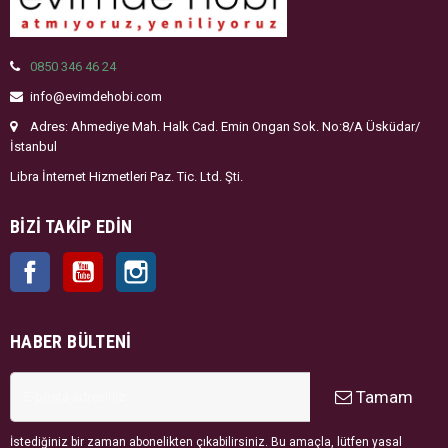
0850 346 46 24
info@evimdehobi.com
Adres: Ahmediye Mah. Halk Cad. Emin Ongan Sok. No:8/A Üsküdar/
İstanbul
Libra İnternet Hizmetleri Paz. Tic. Ltd. Şti.
BIZI TAKIP EDIN
Facebook
YouTube
Instagram
HABER BÜLTENI
Tamam
İstediğiniz bir zaman abonelikten çıkabilirsiniz. Bu amaçla, lütfen yasal