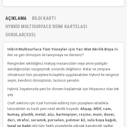
AÇIKLAMA
BILGI KARTI
HYBRID MULTISURFACE RENK KARTELASI
SORULAR(SSS)
Hibrit Multisurface Tüm Yüzeyler için Yarı Mat Akrilik Boya
ile
ileri ve geri dönüşüm ile tanışmaya ne dersiniz?
Renginden sıkıldığınız makyaj masanızdan veya anne yadigârı
sandığınızdan vazgeçmek zorunda değilsiniz. Astar ve zımpara
olmaksızın tüm yüzeylere kolaylıkla uygulanabilen Hybrid ile renginizi
seçin, kendiniz dönüştürün, tarzınızı yansıtın.
Hybrid, hayatınızda yeni bir dönem başlatmak için ihtiyacınız olan tek
şey.
Craft sektörü için özel formüle edilmiş tüm yüzeylere rahatlıkla
tutunabilen su bazlı yeni nesil akrilik boyadır.
Ahşap, MDF, cam,
kumaş, plastik, metal, alçı, kartonpiyer, reçine, mum, duvar,
deri, strafor, seramik, porselen, polimer kil, sulu boya kağıdı,
tuval ve kağıt
gibi tüm farklı yüzeylerde yüksek kapatıcılık sağlar.