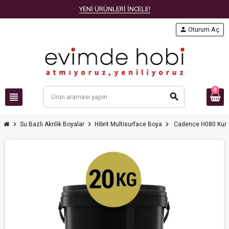
YENİ ÜRÜNLERİ İNCELE!
person
Oturum Aç
0
view_headline
search
chevron_right
chevron_right
chevron_right
Su Bazlı Akrilik Boyalar
Hibrit Multisurface Boya
Cadence H080 Kumta