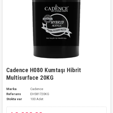
Cadence H080 Kumtaşı Hibrit
Multisurface 20KG
Marka
Cadence
Referans
EH581720KG
Stokta var
100 Adet