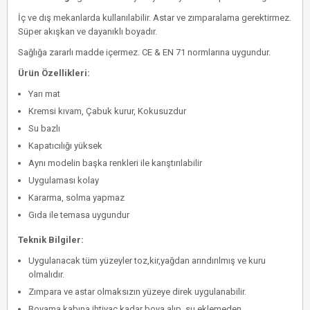
İç ve dış mekanlarda kullanılabilir. Astar ve zımparalama gerektirmez.
Süper akışkan ve dayanıklı boyadır.
Sağlığa zararlı madde içermez. CE & EN 71 normlarına uygundur.
Ürün Özellikleri:
Yarı mat
Kremsi kıvam, Çabuk kurur, Kokusuzdur
Su bazlı
Kapatıcılığı yüksek
Aynı modelin başka renkleri ile karıştırılabilir
Uygulaması kolay
Kararma, solma yapmaz
Gıda ile temasa uygundur
Teknik Bilgiler:
Uygulanacak tüm yüzeyler toz,kir,yağdan arındırılmış ve kuru
olmalıdır.
Zımpara ve astar olmaksızın yüzeye direk uygulanabilir.
Boyama kabına ihtiyaç kadar boya alıp, su eklemeden