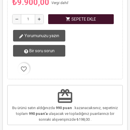
₺9.900,00
Vergi dahil
shopping_cart
remove
add
SEPETE EKLE
Yorumunuzu yazın
Bir soru sorun
favorite_border
redeem
Bu ürünü satın aldığınızda
990
puan
. kazanacaksınız, sepetiniz
toplam
990
puan'a
ulaşacak ve topladığınız puanlarınızı bir
sonraki alışverişinizde
₺198,00
.