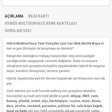
AÇIKLAMA
BILGI KARTI
HYBRID MULTISURFACE RENK KARTELASI
SORULAR(SSS)
Hibrit Multisurface Tüm Yüzeyler için Yarı Mat Akrilik Boya
ile
ileri ve geri dönüşüm ile tanışmaya ne dersiniz?
Renginden sıkıldığınız makyaj masanızdan veya anne yadigârı
sandığınızdan vazgeçmek zorunda değilsiniz. Astar ve zımpara
olmaksızın tüm yüzeylere kolaylıkla uygulanabilen Hybrid ile renginizi
seçin, kendiniz dönüştürün, tarzınızı yansıtın.
Hybrid, hayatınızda yeni bir dönem başlatmak için ihtiyacınız olan tek
şey.
Craft sektörü için özel formüle edilmiş tüm yüzeylere rahatlıkla
tutunabilen su bazlı yeni nesil akrilik boyadır.
Ahşap, MDF, cam,
kumaş, plastik, metal, alçı, kartonpiyer, reçine, mum, duvar,
deri, strafor, seramik, porselen, polimer kil, sulu boya kağıdı,
tuval ve kağıt
gibi tüm farklı yüzeylerde yüksek kapatıcılık sağlar.