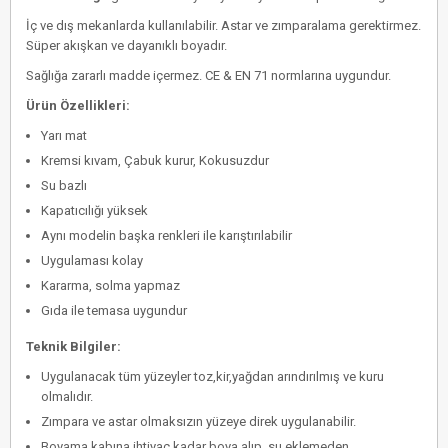
İç ve dış mekanlarda kullanılabilir. Astar ve zımparalama gerektirmez.
Süper akışkan ve dayanıklı boyadır.
Sağlığa zararlı madde içermez. CE & EN 71 normlarına uygundur.
Ürün Özellikleri:
Yarı mat
Kremsi kıvam, Çabuk kurur, Kokusuzdur
Su bazlı
Kapatıcılığı yüksek
Aynı modelin başka renkleri ile karıştırılabilir
Uygulaması kolay
Kararma, solma yapmaz
Gıda ile temasa uygundur
Teknik Bilgiler:
Uygulanacak tüm yüzeyler toz,kir,yağdan arındırılmış ve kuru
olmalıdır.
Zımpara ve astar olmaksızın yüzeye direk uygulanabilir.
Boyama kabına ihtiyaç kadar boya alıp, su eklemeden