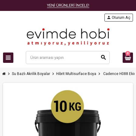
YENİ ÜRÜNLERİ İNCELE!
person
Oturum Aç
0
view_headline
search
chevron_right
chevron_right
chevron_right
Su Bazlı Akrilik Boyalar
Hibrit Multisurface Boya
Cadence H088 Ekine