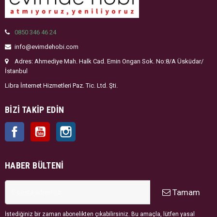
0850 346 46 24
info@evimdehobi.com
Adres: Ahmediye Mah. Halk Cad. Emin Ongan Sok. No:8/A Üsküdar/
İstanbul
Libra İnternet Hizmetleri Paz. Tic. Ltd. Şti.
BIZI TAKIP EDIN
Facebook
YouTube
Instagram
HABER BÜLTENI
Tamam
İstediğiniz bir zaman abonelikten çıkabilirsiniz. Bu amaçla, lütfen yasal