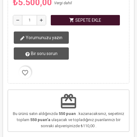
₺5.500,00
Vergi dahil
shopping_cart
remove
add
SEPETE EKLE
Yorumunuzu yazın
Bir soru sorun
favorite_border
redeem
Bu ürünü satın aldığınızda
550
puan
. kazanacaksınız, sepetiniz
toplam
550
puan'a
ulaşacak ve topladığınız puanlarınızı bir
sonraki alışverişinizde
₺110,00
.