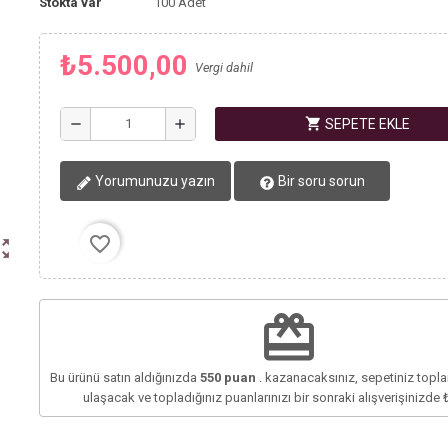
Stokta var
100 Adet
₺5.500,00
Vergi dahil
shopping_cart
remove
add
SEPETE EKLE
Yorumunuzu yazın
Bir soru sorun
favorite_border
ut_map
redeem
Bu ürünü satın aldığınızda
550
puan
. kazanacaksınız, sepetiniz top
ulaşacak ve topladığınız puanlarınızı bir sonraki alışverişinizde