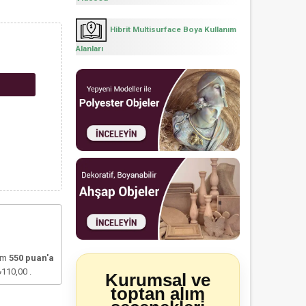
Hibrit Multisurface Boya Kullanım
Alanları
lam
550
puan'a
₺110,00
.
Kurumsal ve
toptan alım