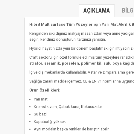
AÇIKLAMA
BILG
Hibrit Multisurface Tüm Yüzeyler için Yarı Mat Akrilik 
Renginden sıkıldığınız makyaj masanızdan veya anne yadigârı
seçin, kendiniz dönüştürün, tarzınızı yansıtın.
Hybrid, hayatınızda yeni bir dönem başlatmak için ihtiyacınız 
Craft sektörü için özel formüle edilmiş tüm yüzeylere rahatlıkla
strafor, seramik, porselen, polimer kil, sulu boya kağıdı,
İç ve dış mekanlarda kullanılabilir. Astar ve zımparalama ger
Sağlığa zararlı madde içermez. CE & EN 71 normlarına uygund
Ürün Özellikleri:
Yarı mat
Kremsi kıvam, Çabuk kurur, Kokusuzdur
Su bazlı
Kapatıcılığı yüksek
Aynı modelin başka renkleri ile karıştırılabilir