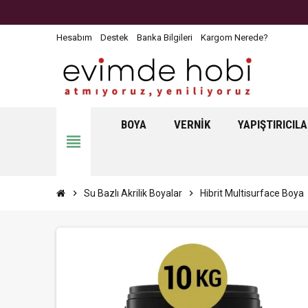
Hesabım
Destek
Banka Bilgileri
Kargom Nerede?
BOYA
VERNIK
YAPIŞTIRICIL
view_headline
chevron_right
Su Bazlı Akrilik Boyalar
chevron_right
Hibrit Multisurface Boya