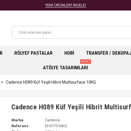
YENİ ÜRÜNLERİ İNCELE!
AR
RÖLYEF PASTALAR
HOBI
TRANSFER / DEKOPA
KEŞFET
ATÖLYE TASARIMLARI
chevron_right
Cadence H089 Küf Yeşili Hibrit Multisurface 10KG
Cadence H089 Küf Yeşili Hibrit Multisu
Marka
Cadence
Referans
EH577510KG