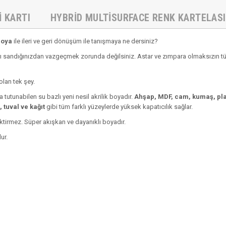
I KARTI
HYBRID MULTISURFACE RENK KARTELASI
Boya
ile ileri ve geri dönüşüm ile tanışmaya ne dersiniz?
 sandığınızdan vazgeçmek zorunda değilsiniz. Astar ve zımpara olmaksızın tüm 
olan tek şey.
 tutunabilen su bazlı yeni nesil akrilik boyadır.
Ahşap, MDF, cam, kumaş, plas
 tuval ve kağıt
gibi tüm farklı yüzeylerde yüksek kapatıcılık sağlar.
ektirmez. Süper akışkan ve dayanıklı boyadır.
ur.