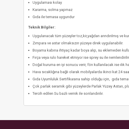
Uygulaması kolay
Kararma, solma yapmaz
Gıda ile temasa uygundur
Teknik Bilgiler:
Uygulanacak tüm yüzeyler toz,kir,yağdan arındırılmış ve kur
Zımpara ve astar olmaksızın yüzeye direk uygulanabilir.
Boyama kabına ihtiyaç kadar boya alıp, su eklemeden kullan
Fırça veya rulo hareket etmiyor ise sprey su ile nemlendirilm
Doğal kuruma en iyi sonucu verir, fön kullanılacak ise ılık 
Hava sıcaklığına bağlı olarak mobilyalarda ikinci kat 24 saa
Gıda Uyumluluk Sertifikasına sahip olduğu için, gıda temasl
Çok parlak seramik gibi yüzeylerde Parlak Yüzey Astarı, plas
Tercih edilen Su bazlı vernik ile sonlandırılır.