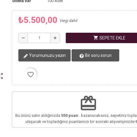
Stokta var
100 Adet
₺5.500,00
Vergi dahil
shopping_cart
remove
add
SEPETE EKLE
Yorumunuzu yazın
Bir soru sorun
favorite_border
ut_map
redeem
Bu ürünü satın aldığınızda
550
puan
. kazanacaksınız, sepetiniz top
ulaşacak ve topladığınız puanlarınızı bir sonraki alışverişinizde