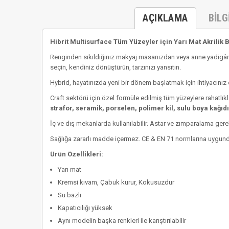
AÇIKLAMA
BILG
Hibrit Multisurface Tüm Yüzeyler için Yarı Mat Akrilik 
Renginden sıkıldığınız makyaj masanızdan veya anne yadigârı
seçin, kendiniz dönüştürün, tarzınızı yansıtın.
Hybrid, hayatınızda yeni bir dönem başlatmak için ihtiyacınız 
Craft sektörü için özel formüle edilmiş tüm yüzeylere rahatlıkla
strafor, seramik, porselen, polimer kil, sulu boya kağıdı,
İç ve dış mekanlarda kullanılabilir. Astar ve zımparalama ger
Sağlığa zararlı madde içermez. CE & EN 71 normlarına uygund
Ürün Özellikleri:
Yarı mat
Kremsi kıvam, Çabuk kurur, Kokusuzdur
Su bazlı
Kapatıcılığı yüksek
Aynı modelin başka renkleri ile karıştırılabilir