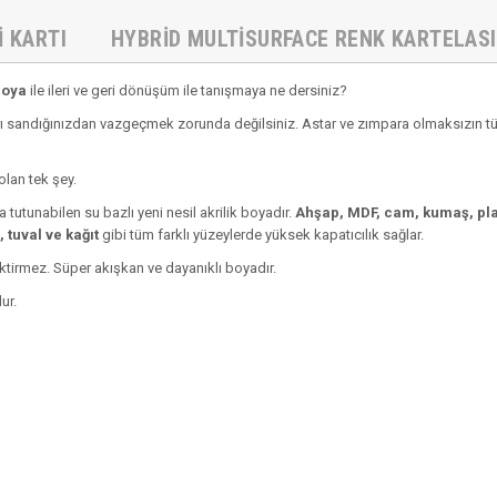
I KARTI
HYBRID MULTISURFACE RENK KARTELASI
Boya
ile ileri ve geri dönüşüm ile tanışmaya ne dersiniz?
 sandığınızdan vazgeçmek zorunda değilsiniz. Astar ve zımpara olmaksızın tüm 
olan tek şey.
 tutunabilen su bazlı yeni nesil akrilik boyadır.
Ahşap, MDF, cam, kumaş, plas
 tuval ve kağıt
gibi tüm farklı yüzeylerde yüksek kapatıcılık sağlar.
ektirmez. Süper akışkan ve dayanıklı boyadır.
ur.