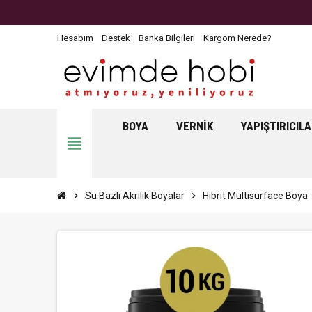
Hesabım
Destek
Banka Bilgileri
Kargom Nerede?
BOYA
VERNIK
YAPIŞTIRICIL
view_headline
chevron_right
Su Bazlı Akrilik Boyalar
chevron_right
Hibrit Multisurface Boya