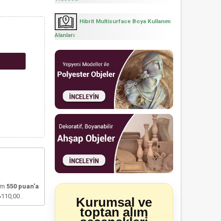
Hibrit Multisurface Boya Kullanım
Alanları
lam
550
puan'a
₺110,00
.
Kurumsal ve
toptan alım