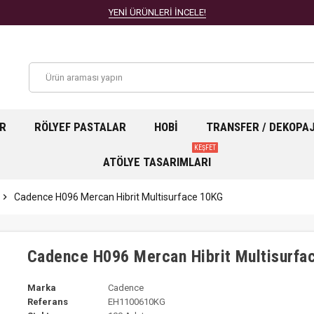
YENİ ÜRÜNLERİ İNCELE!
AR
RÖLYEF PASTALAR
HOBI
TRANSFER / DEKOPA
KEŞFET
ATÖLYE TASARIMLARI
chevron_right
Cadence H096 Mercan Hibrit Multisurface 10KG
Cadence H096 Mercan Hibrit Multisurfa
Marka
Cadence
Referans
EH1100610KG