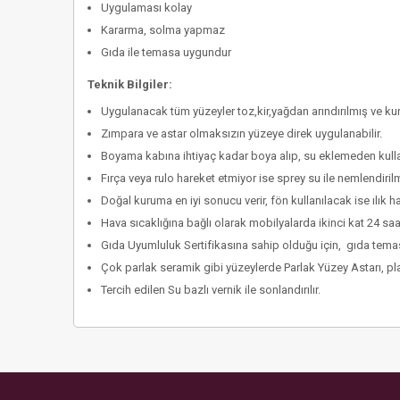
Uygulaması kolay
Kararma, solma yapmaz
Gıda ile temasa uygundur
Teknik Bilgiler:
Uygulanacak tüm yüzeyler toz,kir,yağdan arındırılmış ve kur
Zımpara ve astar olmaksızın yüzeye direk uygulanabilir.
Boyama kabına ihtiyaç kadar boya alıp, su eklemeden kullan
Fırça veya rulo hareket etmiyor ise sprey su ile nemlendirilm
Doğal kuruma en iyi sonucu verir, fön kullanılacak ise ılık 
Hava sıcaklığına bağlı olarak mobilyalarda ikinci kat 24 saa
Gıda Uyumluluk Sertifikasına sahip olduğu için, gıda temasl
Çok parlak seramik gibi yüzeylerde Parlak Yüzey Astarı, plas
Tercih edilen Su bazlı vernik ile sonlandırılır.