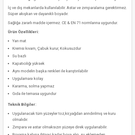
İç ve dış mekanlarda kullanılabilir. Astar ve zımparalama gerektirmez.
Süper akışkan ve dayanıklı boyadır.
Sağlığa zararlı madde içermez. CE & EN 71 normlarına uygundur.
Ürün Özellikleri:
Yarı mat
Kremsi kıvam, Çabuk kurur, Kokusuzdur
Su bazlı
Kapatıcılığı yüksek
Aynı modelin başka renkleri ile karıştırılabilir
Uygulaması kolay
Kararma, solma yapmaz
Gıda ile temasa uygundur
Teknik Bilgiler:
Uygulanacak tüm yüzeyler toz,kir,yağdan arındırılmış ve kuru
olmalıdır.
Zımpara ve astar olmaksızın yüzeye direk uygulanabilir.
Boyama kabına ihtiyaç kadar boya alıp, su eklemeden