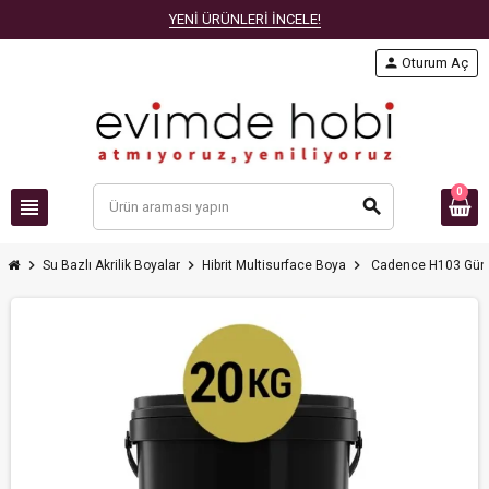
YENİ ÜRÜNLERİ İNCELE!
person
Oturum Aç
0
view_headline
search
chevron_right
chevron_right
chevron_right
Su Bazlı Akrilik Boyalar
Hibrit Multisurface Boya
Cadence H103 Güneş