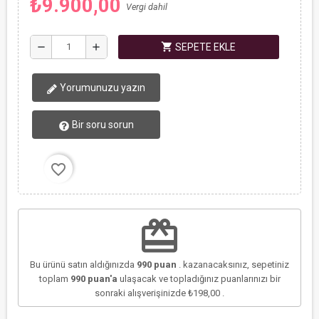
₺9.900,00
Vergi dahil
shopping_cart
remove
add
SEPETE EKLE
Yorumunuzu yazın
Bir soru sorun
favorite_border
redeem
Bu ürünü satın aldığınızda
990
puan
. kazanacaksınız, sepetiniz
toplam
990
puan'a
ulaşacak ve topladığınız puanlarınızı bir
sonraki alışverişinizde
₺198,00
.