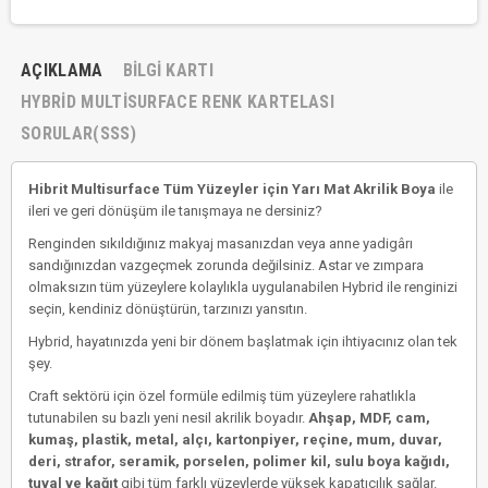
AÇIKLAMA
BILGI KARTI
HYBRID MULTISURFACE RENK KARTELASI
SORULAR(SSS)
Hibrit Multisurface Tüm Yüzeyler için Yarı Mat Akrilik Boya
ile
ileri ve geri dönüşüm ile tanışmaya ne dersiniz?
Renginden sıkıldığınız makyaj masanızdan veya anne yadigârı
sandığınızdan vazgeçmek zorunda değilsiniz. Astar ve zımpara
olmaksızın tüm yüzeylere kolaylıkla uygulanabilen Hybrid ile renginizi
seçin, kendiniz dönüştürün, tarzınızı yansıtın.
Hybrid, hayatınızda yeni bir dönem başlatmak için ihtiyacınız olan tek
şey.
Craft sektörü için özel formüle edilmiş tüm yüzeylere rahatlıkla
tutunabilen su bazlı yeni nesil akrilik boyadır.
Ahşap, MDF, cam,
kumaş, plastik, metal, alçı, kartonpiyer, reçine, mum, duvar,
deri, strafor, seramik, porselen, polimer kil, sulu boya kağıdı,
tuval ve kağıt
gibi tüm farklı yüzeylerde yüksek kapatıcılık sağlar.