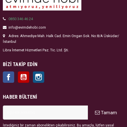
0850 346 46 24
info@evimdehobi.com
Adres: Ahmediye Mah. Halk Cad. Emin Ongan Sok. No:8/A Üsküdar/
İstanbul
Libra İnternet Hizmetleri Paz. Tic. Ltd. Şti.
BIZI TAKIP EDIN
Facebook
YouTube
Instagram
HABER BÜLTENI
Tamam
İstediğiniz bir zaman abonelikten çıkabilirsiniz. Bu amaçla, lütfen yasal