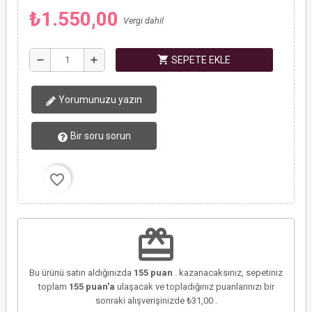
₺1.550,00
Vergi dahil
shopping_cart
remove
add
SEPETE EKLE
Yorumunuzu yazın
Bir soru sorun
favorite_border
redeem
Bu ürünü satın aldığınızda
155
puan
. kazanacaksınız, sepetiniz
toplam
155
puan'a
ulaşacak ve topladığınız puanlarınızı bir
sonraki alışverişinizde
₺31,00
.