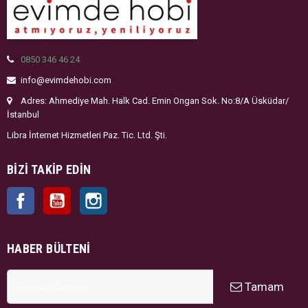
0850 346 46 24
info@evimdehobi.com
Adres: Ahmediye Mah. Halk Cad. Emin Ongan Sok. No:8/A Üsküdar/
İstanbul
Libra İnternet Hizmetleri Paz. Tic. Ltd. Şti.
BIZI TAKIP EDIN
Facebook
YouTube
Instagram
HABER BÜLTENI
Tamam