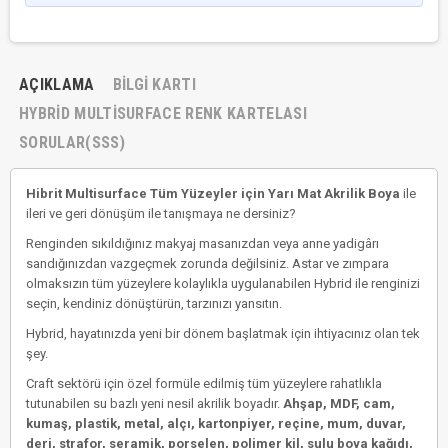
AÇIKLAMA
BILGI KARTI
HYBRID MULTISURFACE RENK KARTELASI
SORULAR(SSS)
Hibrit Multisurface Tüm Yüzeyler için Yarı Mat Akrilik Boya
ile
ileri ve geri dönüşüm ile tanışmaya ne dersiniz?
Renginden sıkıldığınız makyaj masanızdan veya anne yadigârı
sandığınızdan vazgeçmek zorunda değilsiniz. Astar ve zımpara
olmaksızın tüm yüzeylere kolaylıkla uygulanabilen Hybrid ile renginizi
seçin, kendiniz dönüştürün, tarzınızı yansıtın.
Hybrid, hayatınızda yeni bir dönem başlatmak için ihtiyacınız olan tek
şey.
Craft sektörü için özel formüle edilmiş tüm yüzeylere rahatlıkla
tutunabilen su bazlı yeni nesil akrilik boyadır.
Ahşap, MDF, cam,
kumaş, plastik, metal, alçı, kartonpiyer, reçine, mum, duvar,
deri, strafor, seramik, porselen, polimer kil, sulu boya kağıdı,