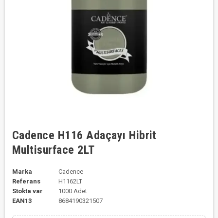
Cadence H116 Adaçayı Hibrit
Multisurface 2LT
Marka
Cadence
Referans
H1162LT
Stokta var
1000 Adet
EAN13
8684190321507