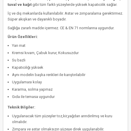
tuval ve kağıt
gibi tüm farklı yüzeylerde yüksek kapatıcılık sağlar.
İç ve dış mekanlarda kullanılabilir. Astar ve zımparalama gerektirmez.
Süper akışkan ve dayanıklı boyadır.
Sağlığa zararlı madde içermez. CE & EN 71 normlarına uygundur.
Ürün Özellikleri:
Yarı mat
Kremsi kıvam, Çabuk kurur, Kokusuzdur
Su bazlı
Kapatıcılığı yüksek
Aynı modelin başka renkleri ile karıştırılabilir
Uygulaması kolay
Kararma, solma yapmaz
Gıda ile temasa uygundur
Teknik Bilgiler:
Uygulanacak tüm yüzeyler toz,kir,yağdan arındırılmış ve kuru
olmalıdır.
Zımpara ve astar olmaksızın yüzeye direk uygulanabilir.