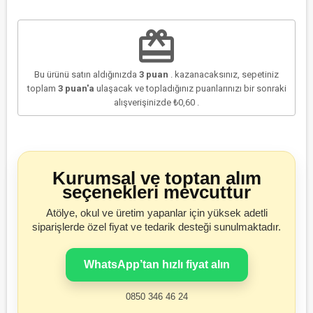
redeem
Bu ürünü satın aldığınızda
3
puan
. kazanacaksınız, sepetiniz
toplam
3
puan'a
ulaşacak ve topladığınız puanlarınızı bir sonraki
alışverişinizde
₺0,60
.
Kurumsal ve toptan alım
seçenekleri mevcuttur
Atölye, okul ve üretim yapanlar için yüksek adetli
siparişlerde özel fiyat ve tedarik desteği sunulmaktadır.
WhatsApp’tan hızlı fiyat alın
0850 346 46 24