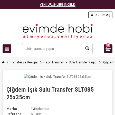
YENİ ÜRÜNLERİ İNCELE!
person
Oturum Aç
0
view_headline
search
chevron_right
chevron_right
chevron_right
chevron_right
Transfer ve Dekopaj
Hazır Transfer
Sulu Transfer Kağıdı
Çiğdem 
Çiğdem Işık Sulu Transfer SLT085
25x35cm
Marka
Evimde Hobi
Referans
SLT085