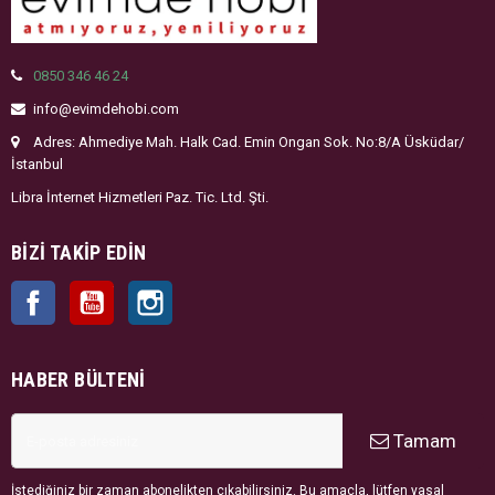
0850 346 46 24
info@evimdehobi.com
Adres: Ahmediye Mah. Halk Cad. Emin Ongan Sok. No:8/A Üsküdar/
İstanbul
Libra İnternet Hizmetleri Paz. Tic. Ltd. Şti.
BIZI TAKIP EDIN
Facebook
YouTube
Instagram
HABER BÜLTENI
Tamam
İstediğiniz bir zaman abonelikten çıkabilirsiniz. Bu amaçla, lütfen yasal