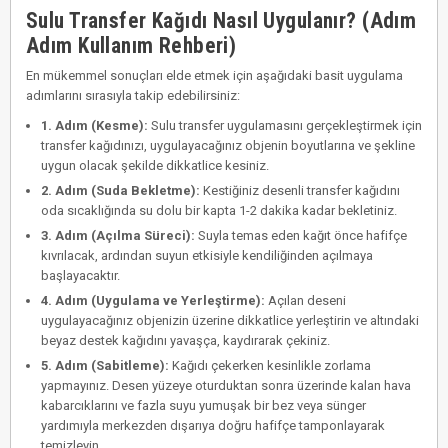
Sulu Transfer Kağıdı Nasıl Uygulanır? (Adım
Adım Kullanım Rehberi)
En mükemmel sonuçları elde etmek için aşağıdaki basit uygulama
adımlarını sırasıyla takip edebilirsiniz:
1. Adım (Kesme):
Sulu transfer uygulamasını gerçekleştirmek için
transfer kağıdınızı, uygulayacağınız objenin boyutlarına ve şekline
uygun olacak şekilde dikkatlice kesiniz.
2. Adım (Suda Bekletme):
Kestiğiniz desenli transfer kağıdını
oda sıcaklığında su dolu bir kapta 1-2 dakika kadar bekletiniz.
3. Adım (Açılma Süreci):
Suyla temas eden kağıt önce hafifçe
kıvrılacak, ardından suyun etkisiyle kendiliğinden açılmaya
başlayacaktır.
4. Adım (Uygulama ve Yerleştirme):
Açılan deseni
uygulayacağınız objenizin üzerine dikkatlice yerleştirin ve altındaki
beyaz destek kağıdını yavaşça, kaydırarak çekiniz.
5. Adım (Sabitleme):
Kağıdı çekerken kesinlikle zorlama
yapmayınız. Desen yüzeye oturduktan sonra üzerinde kalan hava
kabarcıklarını ve fazla suyu yumuşak bir bez veya sünger
yardımıyla merkezden dışarıya doğru hafifçe tamponlayarak
temizleyin.