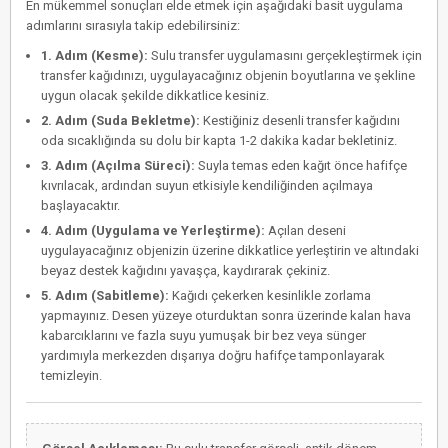
En mükemmel sonuçları elde etmek için aşağıdaki basit uygulama
adımlarını sırasıyla takip edebilirsiniz:
1. Adım (Kesme):
Sulu transfer uygulamasını gerçekleştirmek için
transfer kağıdınızı, uygulayacağınız objenin boyutlarına ve şekline
uygun olacak şekilde dikkatlice kesiniz.
2. Adım (Suda Bekletme):
Kestiğiniz desenli transfer kağıdını
oda sıcaklığında su dolu bir kapta 1-2 dakika kadar bekletiniz.
3. Adım (Açılma Süreci):
Suyla temas eden kağıt önce hafifçe
kıvrılacak, ardından suyun etkisiyle kendiliğinden açılmaya
başlayacaktır.
4. Adım (Uygulama ve Yerleştirme):
Açılan deseni
uygulayacağınız objenizin üzerine dikkatlice yerleştirin ve altındaki
beyaz destek kağıdını yavaşça, kaydırarak çekiniz.
5. Adım (Sabitleme):
Kağıdı çekerken kesinlikle zorlama
yapmayınız. Desen yüzeye oturduktan sonra üzerinde kalan hava
kabarcıklarını ve fazla suyu yumuşak bir bez veya sünger
yardımıyla merkezden dışarıya doğru hafifçe tamponlayarak
temizleyin.