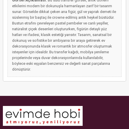
Görsel Açıklaması:
Bu sulu transfer görseli, antik dönem
etkilerini modern bir dokunuşla harmanlayan zarif bir tasarım
sunar. Görselde dikkat çeken ana figür, gül ve yaprak demeti ile
süslenmiş bir baştaç ile crowne edilmiş antik heykel büstüdür.
Bustun etrafını çevreleyen pastel pembeler ve canlı yeşiller,
natüralist çiçek desenleri oluştururken, figürün detaylı yüz
hatları ve ifadesi, klasik estetiği yansıtır. Tasarım, sanatsal bir
dokunuş ve sofistike bir ambiyansı bir araya getirerek ev
dekorasyonunda klasik ve romantik bir atmosfer oluşturmak
isteyenler için idealdir. Bu transfer kağıdı, mobilya yenileme
projelerinde veya duvar dekorasyonlarında kullanılabilir,
böylece eski eşyaları benzersiz ve değerli sanat parçalarına
dönüştürür.