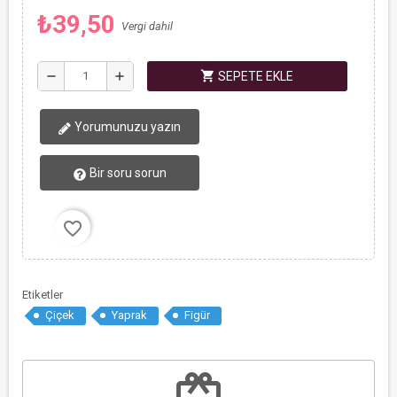
₺39,50
Vergi dahil
shopping_cart
remove
add
SEPETE EKLE
Yorumunuzu yazın
Bir soru sorun
favorite_border
Etiketler
Çiçek
Yaprak
Figür
redeem