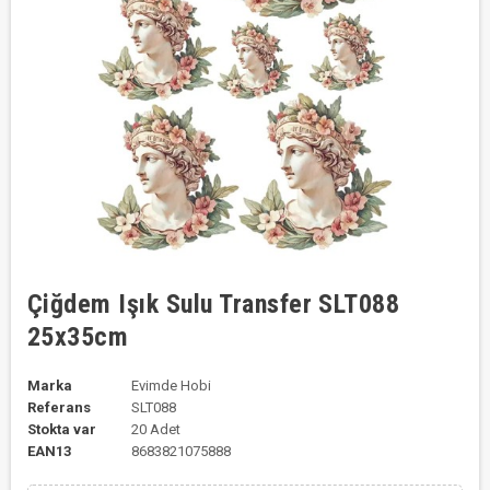
Çiğdem Işık Sulu Transfer SLT088
25x35cm
Marka
Evimde Hobi
Referans
SLT088
Stokta var
20 Adet
EAN13
8683821075888