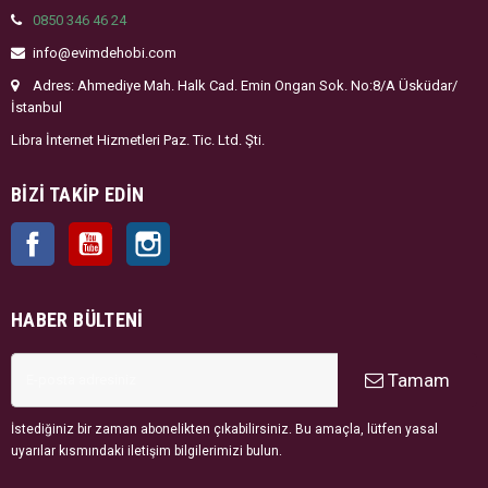
0850 346 46 24
info@evimdehobi.com
Adres: Ahmediye Mah. Halk Cad. Emin Ongan Sok. No:8/A Üsküdar/
İstanbul
Libra İnternet Hizmetleri Paz. Tic. Ltd. Şti.
BIZI TAKIP EDIN
Facebook
YouTube
Instagram
HABER BÜLTENI
Tamam
İstediğiniz bir zaman abonelikten çıkabilirsiniz. Bu amaçla, lütfen yasal
uyarılar kısmındaki iletişim bilgilerimizi bulun.