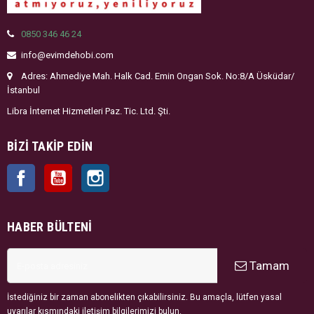
0850 346 46 24
info@evimdehobi.com
Adres: Ahmediye Mah. Halk Cad. Emin Ongan Sok. No:8/A Üsküdar/
İstanbul
Libra İnternet Hizmetleri Paz. Tic. Ltd. Şti.
BIZI TAKIP EDIN
Facebook
YouTube
Instagram
HABER BÜLTENI
Tamam
İstediğiniz bir zaman abonelikten çıkabilirsiniz. Bu amaçla, lütfen yasal
uyarılar kısmındaki iletişim bilgilerimizi bulun.