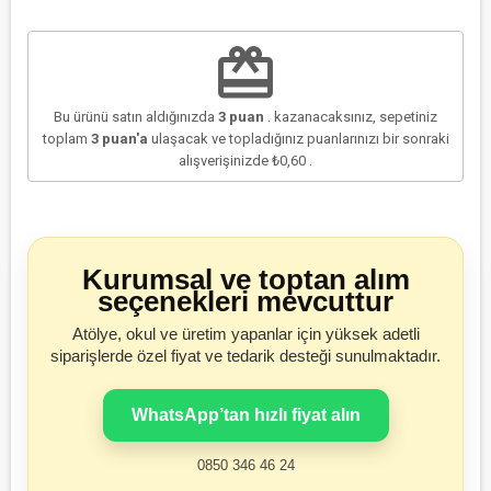
redeem
Bu ürünü satın aldığınızda
3
puan
. kazanacaksınız, sepetiniz
toplam
3
puan'a
ulaşacak ve topladığınız puanlarınızı bir sonraki
alışverişinizde
₺0,60
.
Kurumsal ve toptan alım
seçenekleri mevcuttur
Atölye, okul ve üretim yapanlar için yüksek adetli
siparişlerde özel fiyat ve tedarik desteği sunulmaktadır.
WhatsApp’tan hızlı fiyat alın
0850 346 46 24