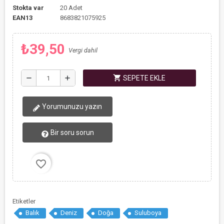
Stokta var
20 Adet
EAN13
8683821075925
₺39,50
Vergi dahil
shopping_cart
remove
add
SEPETE EKLE
Yorumunuzu yazın
Bir soru sorun
favorite_border
Etiketler
Balık
Deniz
Doğa
Suluboya