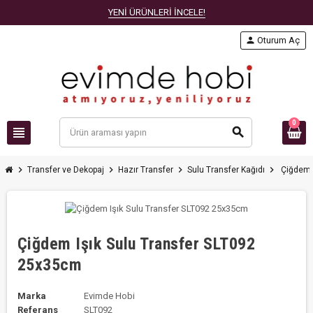
YENİ ÜRÜNLERİ İNCELE!
person
Oturum Aç
0
view_headline
search
chevron_right
chevron_right
chevron_right
chevron_right
Transfer ve Dekopaj
Hazır Transfer
Sulu Transfer Kağıdı
Çiğdem 
Çiğdem Işık Sulu Transfer SLT092
25x35cm
Marka
Evimde Hobi
Referans
SLT092