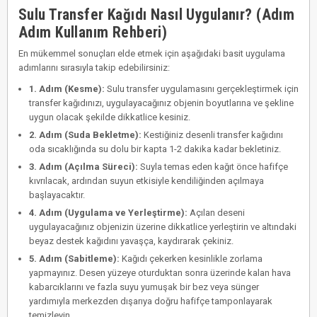
Sulu Transfer Kağıdı Nasıl Uygulanır? (Adım
Adım Kullanım Rehberi)
En mükemmel sonuçları elde etmek için aşağıdaki basit uygulama
adımlarını sırasıyla takip edebilirsiniz:
1. Adım (Kesme):
Sulu transfer uygulamasını gerçekleştirmek için
transfer kağıdınızı, uygulayacağınız objenin boyutlarına ve şekline
uygun olacak şekilde dikkatlice kesiniz.
2. Adım (Suda Bekletme):
Kestiğiniz desenli transfer kağıdını
oda sıcaklığında su dolu bir kapta 1-2 dakika kadar bekletiniz.
3. Adım (Açılma Süreci):
Suyla temas eden kağıt önce hafifçe
kıvrılacak, ardından suyun etkisiyle kendiliğinden açılmaya
başlayacaktır.
4. Adım (Uygulama ve Yerleştirme):
Açılan deseni
uygulayacağınız objenizin üzerine dikkatlice yerleştirin ve altındaki
beyaz destek kağıdını yavaşça, kaydırarak çekiniz.
5. Adım (Sabitleme):
Kağıdı çekerken kesinlikle zorlama
yapmayınız. Desen yüzeye oturduktan sonra üzerinde kalan hava
kabarcıklarını ve fazla suyu yumuşak bir bez veya sünger
yardımıyla merkezden dışarıya doğru hafifçe tamponlayarak
temizleyin.