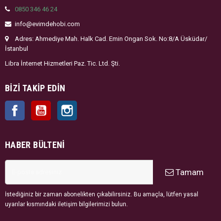
0850 346 46 24
info@evimdehobi.com
Adres: Ahmediye Mah. Halk Cad. Emin Ongan Sok. No:8/A Üsküdar/
İstanbul
Libra İnternet Hizmetleri Paz. Tic. Ltd. Şti.
BIZI TAKIP EDIN
Facebook
YouTube
Instagram
HABER BÜLTENI
Tamam
İstediğiniz bir zaman abonelikten çıkabilirsiniz. Bu amaçla, lütfen yasal
uyarılar kısmındaki iletişim bilgilerimizi bulun.