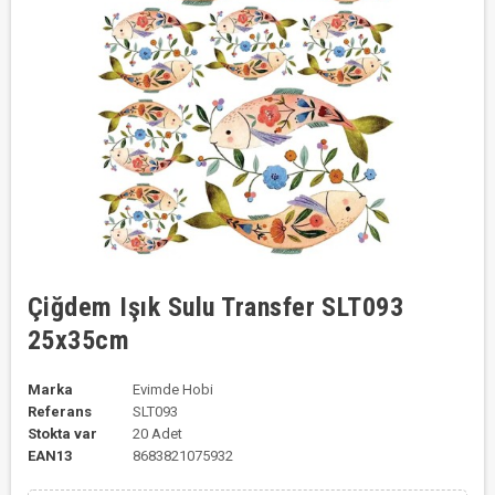
Çiğdem Işık Sulu Transfer SLT093
25x35cm
Marka
Evimde Hobi
Referans
SLT093
Stokta var
20 Adet
EAN13
8683821075932