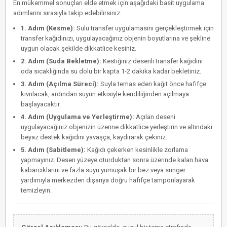
En mükemmel sonuçları elde etmek için aşağıdaki basit uygulama
adımlarını sırasıyla takip edebilirsiniz:
1. Adım (Kesme):
Sulu transfer uygulamasını gerçekleştirmek için
transfer kağıdınızı, uygulayacağınız objenin boyutlarına ve şekline
uygun olacak şekilde dikkatlice kesiniz.
2. Adım (Suda Bekletme):
Kestiğiniz desenli transfer kağıdını
oda sıcaklığında su dolu bir kapta 1-2 dakika kadar bekletiniz.
3. Adım (Açılma Süreci):
Suyla temas eden kağıt önce hafifçe
kıvrılacak, ardından suyun etkisiyle kendiliğinden açılmaya
başlayacaktır.
4. Adım (Uygulama ve Yerleştirme):
Açılan deseni
uygulayacağınız objenizin üzerine dikkatlice yerleştirin ve altındaki
beyaz destek kağıdını yavaşça, kaydırarak çekiniz.
5. Adım (Sabitleme):
Kağıdı çekerken kesinlikle zorlama
yapmayınız. Desen yüzeye oturduktan sonra üzerinde kalan hava
kabarcıklarını ve fazla suyu yumuşak bir bez veya sünger
yardımıyla merkezden dışarıya doğru hafifçe tamponlayarak
temizleyin.