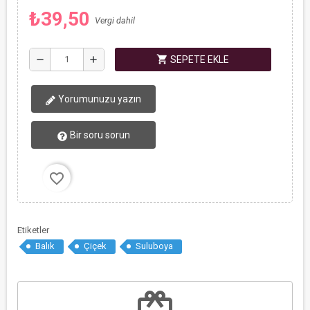
₺39,50
Vergi dahil
shopping_cart
remove
add
SEPETE EKLE
Yorumunuzu yazın
Bir soru sorun
favorite_border
Etiketler
Balık
Çiçek
Suluboya
redeem