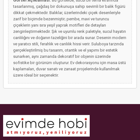
Görsel Açıklaması:
Bu görselde, sucul bir tema etrafında
tasarlanmış, çağdaş bir dokunuşa sahip sevimli bir balık figürü
dikkat çekmektedir. Balıklar, üzerlerindeki çiçek desenleriyle
zarif bir biçimde bezenmiştir; pembe, mavi ve turuncu
çiçeklerin yanı sıra yeşil yaprak motifleri de detayları
zenginleştirmektedir. Şık ve uyumlu renk paletiyle, sucul hayatın
canlılığını ve doğanın tazeliğini bir arada sunar. Desenin modern
ve yaratıcı stili, ferahlık ve canlılık hissi verir. Suluboya tarzında
gerçekleştirilmiş bu tasarım, otantik ve el yapımı bir estetik
sunarken, aynı zamanda dekoratif bir objenin üzerinde
sofistike bir görünüm oluşturur. Ev dekorasyonu için masa üstü
kaplamaları, duvar sanatı ve zanaat projelerinde kullanılmak
üzere ideal bir seçenektir.