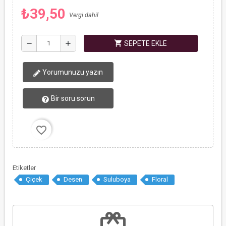
₺39,50
Vergi dahil
shopping_cart
remove
add
SEPETE EKLE
Yorumunuzu yazın
Bir soru sorun
favorite_border
Etiketler
Çiçek
Desen
Suluboya
Floral
redeem