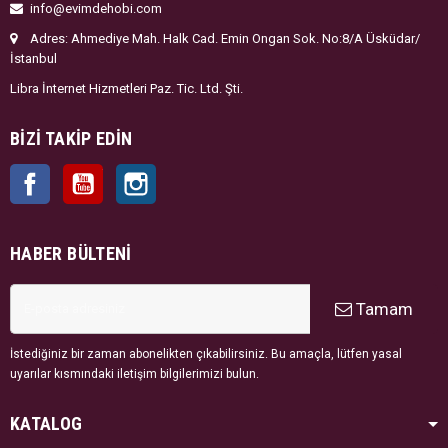
info@evimdehobi.com
Adres: Ahmediye Mah. Halk Cad. Emin Ongan Sok. No:8/A Üsküdar/
İstanbul
Libra İnternet Hizmetleri Paz. Tic. Ltd. Şti.
BIZI TAKIP EDIN
Facebook
YouTube
Instagram
HABER BÜLTENI
Tamam
İstediğiniz bir zaman abonelikten çıkabilirsiniz. Bu amaçla, lütfen yasal
uyarılar kısmındaki iletişim bilgilerimizi bulun.
KATALOG