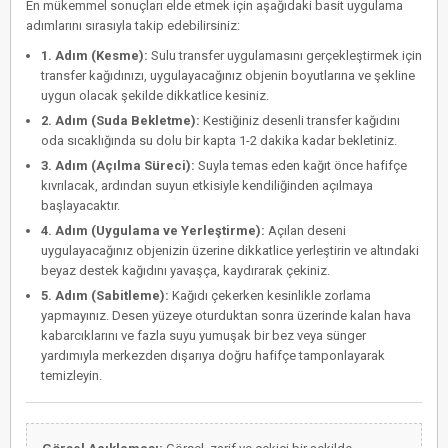
En mükemmel sonuçları elde etmek için aşağıdaki basit uygulama
adımlarını sırasıyla takip edebilirsiniz:
1. Adım (Kesme):
Sulu transfer uygulamasını gerçekleştirmek için
transfer kağıdınızı, uygulayacağınız objenin boyutlarına ve şekline
uygun olacak şekilde dikkatlice kesiniz.
2. Adım (Suda Bekletme):
Kestiğiniz desenli transfer kağıdını
oda sıcaklığında su dolu bir kapta 1-2 dakika kadar bekletiniz.
3. Adım (Açılma Süreci):
Suyla temas eden kağıt önce hafifçe
kıvrılacak, ardından suyun etkisiyle kendiliğinden açılmaya
başlayacaktır.
4. Adım (Uygulama ve Yerleştirme):
Açılan deseni
uygulayacağınız objenizin üzerine dikkatlice yerleştirin ve altındaki
beyaz destek kağıdını yavaşça, kaydırarak çekiniz.
5. Adım (Sabitleme):
Kağıdı çekerken kesinlikle zorlama
yapmayınız. Desen yüzeye oturduktan sonra üzerinde kalan hava
kabarcıklarını ve fazla suyu yumuşak bir bez veya sünger
yardımıyla merkezden dışarıya doğru hafifçe tamponlayarak
temizleyin.