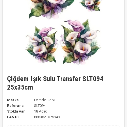
Çiğdem Işık Sulu Transfer SLT094
25x35cm
Marka
Evimde Hobi
Referans
SLT094
Stokta var
18 Adet
EAN13
8683821075949