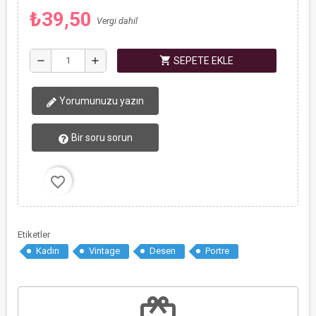
₺39,50
Vergi dahil
shopping_cart
remove
add
SEPETE EKLE
Yorumunuzu yazın
Bir soru sorun
favorite_border
Etiketler
Kadın
Vintage
Desen
Portre
redeem