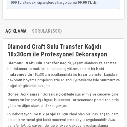
999 TL altındaki siparişlerde kargo ücreti
99,90 TL
’dir.
AÇIKLAMA
SORULAR(SSS)
Diamond Craft Sulu Transfer Kağıdı
10x30cm ile Profesyonel Dekorasyon
Diamond Craft Sulu Transfer Kağıdı
, yaşam alanlarınıza sanatsal
bir dokunuş katmak için tasarlanmış yüksek kaliteli bir
hobi
malzemesidir
. 10x30 cm ebatlarındaki bu
hazır transfer
kağıtları,
dekoratif boyama projelerinizde en zorlu yüzeylerde bile pürüzsüz ve
doğal bir görünüm sergiler.
Görsel Açıklaması:
Görselde çiçeklerle süslenmiş ve çerçeve içine
alınmış bir kız çocuğu figürü bulunuyor. Bu tasarımda pastel tonlarda
güller ve diğer çiçekler dikkat çekiyor.
Ev dekorasyonu ve
DIY projeleri
için ideal olan bu ürün; ahşap, cam,
seramik ve metal gibi farklı materyallere kolayca uygulanabilir.
Sulu
transfer tekniği
sayesinde, geleneksel dekupaj uygulamalarına