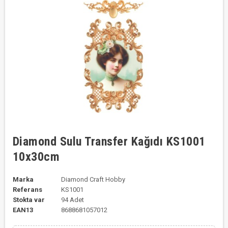
Diamond Sulu Transfer Kağıdı KS1001
10x30cm
Marka
Diamond Craft Hobby
Referans
KS1001
Stokta var
94 Adet
EAN13
8688681057012