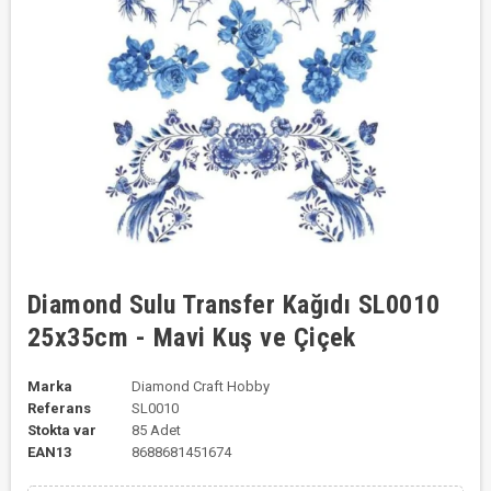
Diamond Sulu Transfer Kağıdı SL0010
25x35cm - Mavi Kuş ve Çiçek
Marka
Diamond Craft Hobby
Referans
SL0010
Stokta var
85 Adet
EAN13
8688681451674