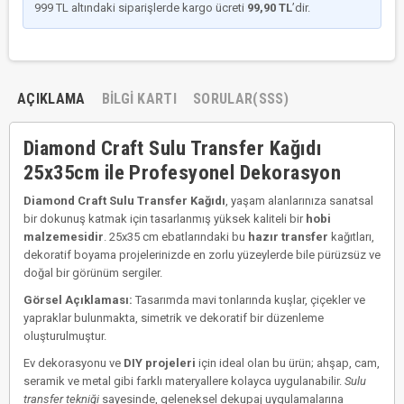
999 TL altındaki siparişlerde kargo ücreti
99,90 TL
’dir.
AÇIKLAMA
BILGI KARTI
SORULAR(SSS)
Diamond Craft Sulu Transfer Kağıdı
25x35cm ile Profesyonel Dekorasyon
Diamond Craft Sulu Transfer Kağıdı
, yaşam alanlarınıza sanatsal
bir dokunuş katmak için tasarlanmış yüksek kaliteli bir
hobi
malzemesidir
. 25x35 cm ebatlarındaki bu
hazır transfer
kağıtları,
dekoratif boyama projelerinizde en zorlu yüzeylerde bile pürüzsüz ve
doğal bir görünüm sergiler.
Görsel Açıklaması:
Tasarımda mavi tonlarında kuşlar, çiçekler ve
yapraklar bulunmakta, simetrik ve dekoratif bir düzenleme
oluşturulmuştur.
Ev dekorasyonu ve
DIY projeleri
için ideal olan bu ürün; ahşap, cam,
seramik ve metal gibi farklı materyallere kolayca uygulanabilir.
Sulu
transfer tekniği
sayesinde, geleneksel dekupaj uygulamalarına