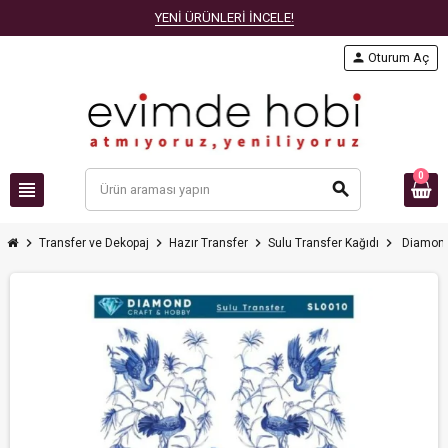
YENİ ÜRÜNLERİ İNCELE!
person
Oturum Aç
0
view_headline
search
chevron_right
chevron_right
chevron_right
chevron_right
Transfer ve Dekopaj
Hazır Transfer
Sulu Transfer Kağıdı
Diamond