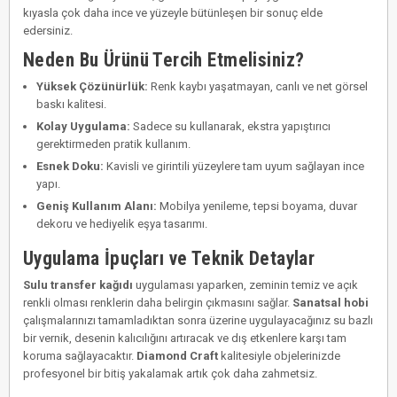
kıyasla çok daha ince ve yüzeyle bütünleşen bir sonuç elde
edersiniz.
Neden Bu Ürünü Tercih Etmelisiniz?
Yüksek Çözünürlük:
Renk kaybı yaşatmayan, canlı ve net görsel
baskı kalitesi.
Kolay Uygulama:
Sadece su kullanarak, ekstra yapıştırıcı
gerektirmeden pratik kullanım.
Esnek Doku:
Kavisli ve girintili yüzeylere tam uyum sağlayan ince
yapı.
Geniş Kullanım Alanı:
Mobilya yenileme, tepsi boyama, duvar
dekoru ve hediyelik eşya tasarımı.
Uygulama İpuçları ve Teknik Detaylar
Sulu transfer kağıdı
uygulaması yaparken, zeminin temiz ve açık
renkli olması renklerin daha belirgin çıkmasını sağlar.
Sanatsal hobi
çalışmalarınızı tamamladıktan sonra üzerine uygulayacağınız su bazlı
bir vernik, desenin kalıcılığını artıracak ve dış etkenlere karşı tam
koruma sağlayacaktır.
Diamond Craft
kalitesiyle objelerinizde
profesyonel bir bitiş yakalamak artık çok daha zahmetsiz.