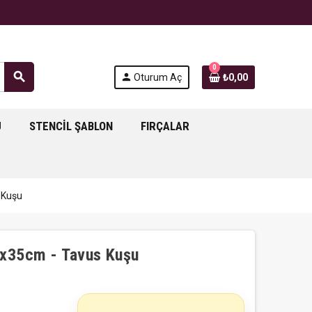
0
search
person
Oturum Aç
₺0,00
J
STENCIL ŞABLON
FIRÇALAR
 Kuşu
5x35cm - Tavus Kuşu