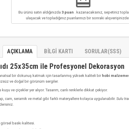
redeem
Bu ürünü satın aldığınızda
3
puan
. kazanacaksınız, sepetiniz top
ulaşacak ve topladığınız puanlarınızı bir sonraki alışverişinizd
AÇIKLAMA
BILGI KARTI
SORULAR(SSS)
ğıdı 25x35cm ile Profesyonel Dekorasyon
anatsal bir dokunuş katmak için tasarlanmış yüksek kaliteli bir
hobi malzemes
üzsüz ve doğal bir görünüm sergiler.
kuşu ve çiçekler yer alıyor. Tasarım, canlı renklerle dikkat çekiyor.
ap, cam, seramik ve metal gibi farklı materyallere kolayca uygulanabilir.
Sulu tra
dersiniz.
görsel baskı kalitesi.