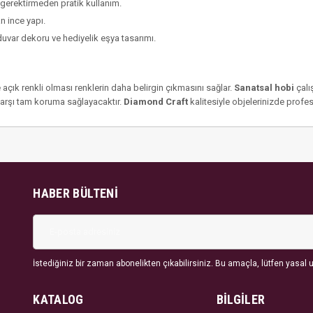
 gerektirmeden pratik kullanım.
n ince yapı.
uvar dekoru ve hediyelik eşya tasarımı.
çık renkli olması renklerin daha belirgin çıkmasını sağlar.
Sanatsal hobi
çalı
e karşı tam koruma sağlayacaktır.
Diamond Craft
kalitesiyle objelerinizde profe
HABER BÜLTENI
İstediğiniz bir zaman abonelikten çıkabilirsiniz. Bu amaçla, lütfen yasal uy
KATALOG
BİLGİLER