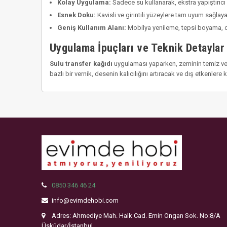
Kolay Uygulama:
Sadece su kullanarak, ekstra yapıştırıcı
Esnek Doku:
Kavisli ve girintili yüzeylere tam uyum sağlaya
Geniş Kullanım Alanı:
Mobilya yenileme, tepsi boyama, d
Uygulama İpuçları ve Teknik Detaylar
Sulu transfer kağıdı
uygulaması yaparken, zeminin temiz ve a
bazlı bir vernik, desenin kalıcılığını artıracak ve dış etkenler
0850 346 46 24
info@evimdehobi.com
Adres: Ahmediye Mah. Halk Cad. Emin Ongan Sok. No:8/A
Üsküdar/İstanbul