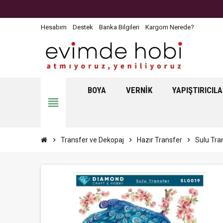
Hesabım
Destek
Banka Bilgileri
Kargom Nerede?
BOYA
VERNIK
YAPIŞTIRICIL
view_headline
chevron_right
Transfer ve Dekopaj
chevron_right
Hazır Transfer
chevron_right
Sulu Tra