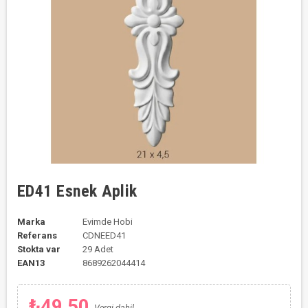
ED41 Esnek Aplik
Marka
Evimde Hobi
Referans
CDNEED41
Stokta var
29 Adet
EAN13
8689262044414
₺49,50
Vergi dahil