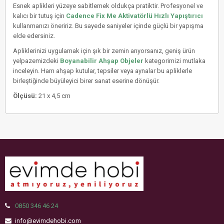
Esnek aplikleri yüzeye sabitlemek oldukça pratiktir. Profesyonel ve
kalıcı bir tutuş için
Cadence Fix Me Aktivatörlü Hızlı Yapıştırıcı
kullanmanızı öneririz. Bu sayede saniyeler içinde güçlü bir yapışma
elde edersiniz.
Apliklerinizi uygulamak için şık bir zemin arıyorsanız, geniş ürün
yelpazemizdeki
Boyanabilir Ahşap Objeler
kategorimizi mutlaka
inceleyin. Ham ahşap kutular, tepsiler veya aynalar bu apliklerle
birleştiğinde büyüleyici birer sanat eserine dönüşür.
Ölçüsü:
21 x 4,5 cm
0850 346 46 24
info@evimdehobi.com