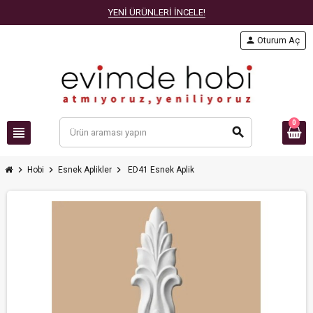
YENİ ÜRÜNLERİ İNCELE!
person
Oturum Aç
0
view_headline
search
chevron_right
chevron_right
chevron_right
Hobi
Esnek Aplikler
ED41 Esnek Aplik