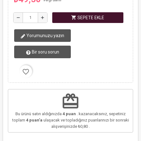
shopping_cart
remove
add
SEPETE EKLE
Yorumunuzu yazın
Bir soru sorun
favorite_border
redeem
Bu ürünü satın aldığınızda
4
puan
. kazanacaksınız, sepetiniz
toplam
4
puan'a
ulaşacak ve topladığınız puanlarınızı bir sonraki
alışverişinizde
₺0,80
.