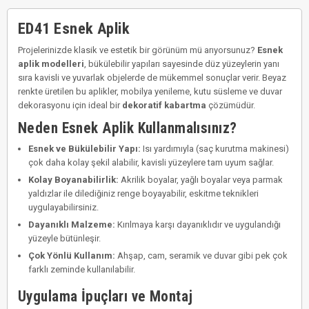
ED41 Esnek Aplik
Projelerinizde klasik ve estetik bir görünüm mü arıyorsunuz?
Esnek
aplik modelleri
, bükülebilir yapıları sayesinde düz yüzeylerin yanı
sıra kavisli ve yuvarlak objelerde de mükemmel sonuçlar verir. Beyaz
renkte üretilen bu aplikler, mobilya yenileme, kutu süsleme ve duvar
dekorasyonu için ideal bir
dekoratif kabartma
çözümüdür.
Neden Esnek Aplik Kullanmalısınız?
Esnek ve Bükülebilir Yapı:
Isı yardımıyla (saç kurutma makinesi)
çok daha kolay şekil alabilir, kavisli yüzeylere tam uyum sağlar.
Kolay Boyanabilirlik:
Akrilik boyalar, yağlı boyalar veya parmak
yaldızlar ile dilediğiniz renge boyayabilir, eskitme teknikleri
uygulayabilirsiniz.
Dayanıklı Malzeme:
Kırılmaya karşı dayanıklıdır ve uygulandığı
yüzeyle bütünleşir.
Çok Yönlü Kullanım:
Ahşap, cam, seramik ve duvar gibi pek çok
farklı zeminde kullanılabilir.
Uygulama İpuçları ve Montaj