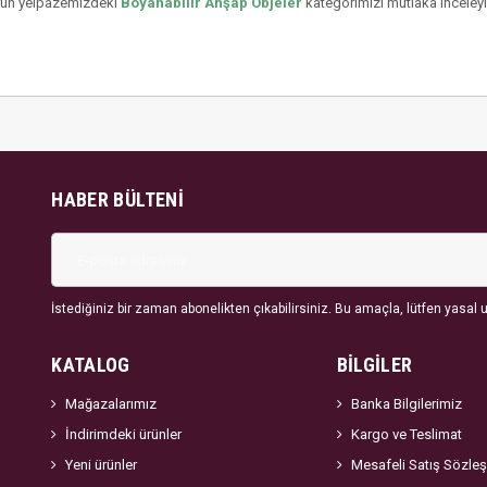
 ürün yelpazemizdeki
Boyanabilir Ahşap Objeler
kategorimizi mutlaka inceleyin
HABER BÜLTENI
İstediğiniz bir zaman abonelikten çıkabilirsiniz. Bu amaçla, lütfen yasal uy
KATALOG
BİLGİLER
Mağazalarımız
Banka Bilgilerimiz
İndirimdeki ürünler
Kargo ve Teslimat
Yeni ürünler
Mesafeli Satış Sözle