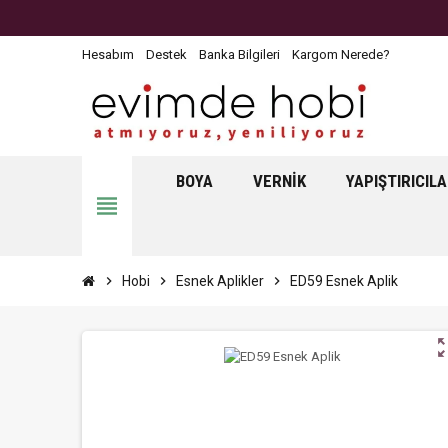
Hesabım
Destek
Banka Bilgileri
Kargom Nerede?
BOYA
VERNIK
YAPIŞTIRICIL
view_headline
chevron_right
Hobi
chevron_right
Esnek Aplikler
chevron_right
ED59 Esnek Aplik
zoom_o