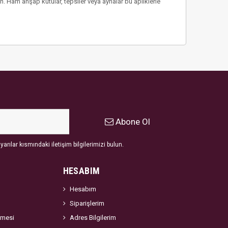
. Ham ahşap kutular, tepsiler veya aynalar bu apliklerle
Abone Ol
arılar kısmındaki iletişim bilgilerimizi bulun.
HESABIM
Hesabım
Siparişlerim
şmesi
Adres Bilgilerim