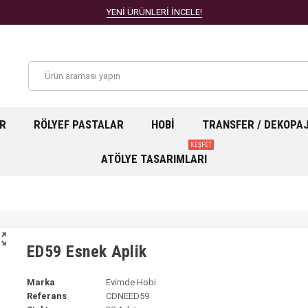
YENİ ÜRÜNLERİ İNCELE!
AR
RÖLYEF PASTALAR
HOBI
TRANSFER / DEKOPA
KEŞFET
ATÖLYE TASARIMLARI
ut_map
ED59 Esnek Aplik
Marka
Evimde Hobi
Referans
CDNEED59