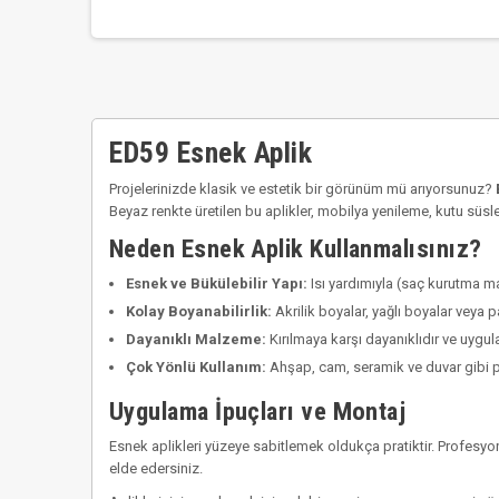
ED59 Esnek Aplik
Projelerinizde klasik ve estetik bir görünüm mü arıyorsunuz?
Beyaz renkte üretilen bu aplikler, mobilya yenileme, kutu süs
Neden Esnek Aplik Kullanmalısınız?
Esnek ve Bükülebilir Yapı:
Isı yardımıyla (saç kurutma ma
Kolay Boyanabilirlik:
Akrilik boyalar, yağlı boyalar veya p
Dayanıklı Malzeme:
Kırılmaya karşı dayanıklıdır ve uygul
Çok Yönlü Kullanım:
Ahşap, cam, seramik ve duvar gibi pe
Uygulama İpuçları ve Montaj
Esnek aplikleri yüzeye sabitlemek oldukça pratiktir. Profesyone
elde edersiniz.