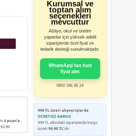
Kurumsal ve
toptan alım
seçenekleri
mevcuttur
Atölye, okul ve üretim
yapanlar için yüksek adetli
siparişlerde özel fiyat ve
tedarik desteği sunulmaktadır.
WhatsApp’tan hızlı
fiyat alın
0850 346 46 24
999 TL üzeri alışverişlerde
ÜCRETSİZ KARGO
lam
4
puan'a
999 TL altındaki siparişlerde kargo
e
₺0,80
.
ücreti
99,90 TL
’dir.