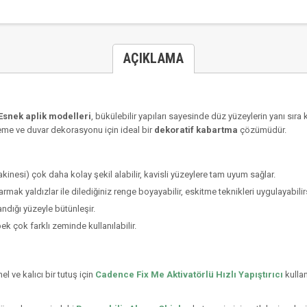
AÇIKLAMA
Esnek aplik modelleri
, bükülebilir yapıları sayesinde düz yüzeylerin yanı sır
leme ve duvar dekorasyonu için ideal bir
dekoratif kabartma
çözümüdür.
kinesi) çok daha kolay şekil alabilir, kavisli yüzeylere tam uyum sağlar.
armak yaldızlar ile dilediğiniz renge boyayabilir, eskitme teknikleri uygulayabilir
andığı yüzeyle bütünleşir.
k çok farklı zeminde kullanılabilir.
l ve kalıcı bir tutuş için
Cadence Fix Me Aktivatörlü Hızlı Yapıştırıcı
kullan