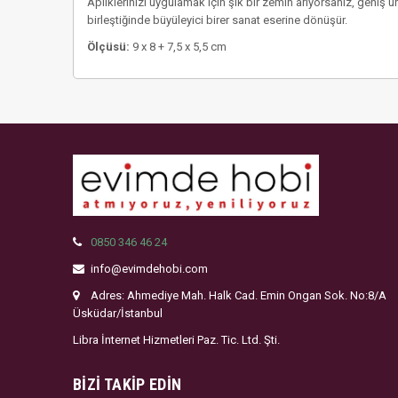
Apliklerinizi uygulamak için şık bir zemin arıyorsanız, geniş
birleştiğinde büyüleyici birer sanat eserine dönüşür.
Ölçüsü:
9 x 8 + 7,5 x 5,5 cm
0850 346 46 24
info@evimdehobi.com
Adres: Ahmediye Mah. Halk Cad. Emin Ongan Sok. No:8/A
Üsküdar/İstanbul
Libra İnternet Hizmetleri Paz. Tic. Ltd. Şti.
BIZI TAKIP EDIN