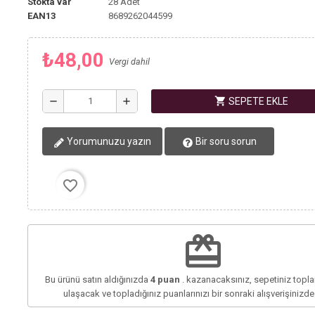
Stokta var
28 Adet
EAN13
8689262044599
₺48,00
Vergi dahil
shopping_cart
remove
add
SEPETE EKLE
Yorumunuzu yazın
Bir soru sorun
favorite_border
redeem
Bu ürünü satın aldığınızda
4
puan
. kazanacaksınız, sepetiniz top
ulaşacak ve topladığınız puanlarınızı bir sonraki alışverişinizd