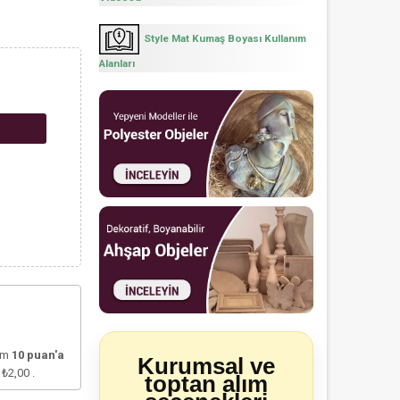
Style Mat Kumaş Boyası Kullanım
Alanları
lam
10
puan'a
Kurumsal ve
e
₺2,00
.
toptan alım