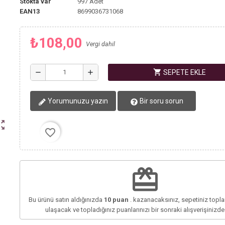
Stokta var
997 Adet
EAN13
8699036731068
₺108,00
Vergi dahil
shopping_cart
remove
add
SEPETE EKLE
Yorumunuzu yazın
Bir soru sorun
ut_map
favorite_border
redeem
Bu ürünü satın aldığınızda
10
puan
. kazanacaksınız, sepetiniz top
ulaşacak ve topladığınız puanlarınızı bir sonraki alışverişinizd