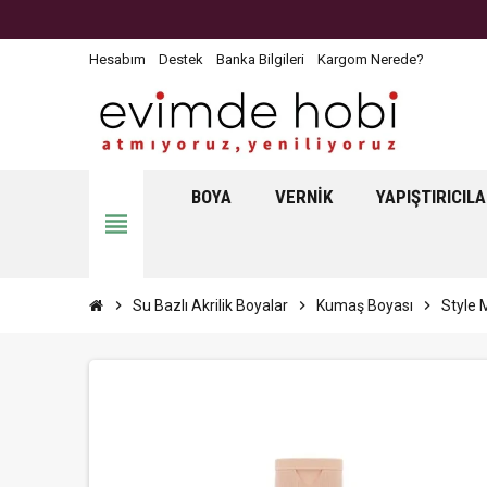
Hesabım
Destek
Banka Bilgileri
Kargom Nerede?
BOYA
VERNIK
YAPIŞTIRICIL
view_headline
chevron_right
Su Bazlı Akrilik Boyalar
chevron_right
Kumaş Boyası
chevron_right
Style 