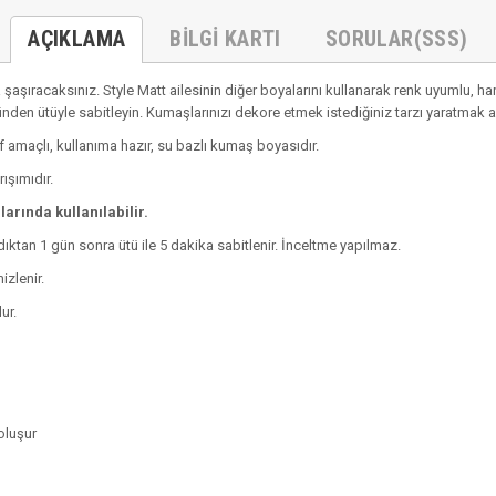
AÇIKLAMA
BILGI KARTI
SORULAR(SSS)
aşıracaksınız. Style Matt ailesinin diğer boyalarını kullanarak renk uyumlu, har
nden ütüyle sabitleyin. Kumaşlarınızı dekore etmek istediğiniz tarzı yaratmak a
 amaçlı, kullanıma hazır, su bazlı kumaş boyasıdır.
ışımıdır.
arında kullanılabilir.
ktan 1 gün sonra ütü ile 5 dakika sabitlenir. İnceltme yapılmaz.
izlenir.
ur.
oluşur