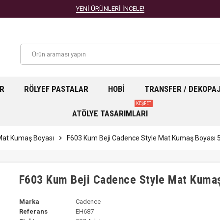
YENİ ÜRÜNLERİ İNCELE!
AR
RÖLYEF PASTALAR
HOBI
TRANSFER / DEKOPA
KEŞFET
ATÖLYE TASARIMLARI
Mat Kumaş Boyası
chevron_right
F603 Kum Beji Cadence Style Mat Kumaş Boyası
F603 Kum Beji Cadence Style Mat Kuma
Marka
Cadence
Referans
EH687