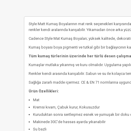
Style Matt Kumaş Boyalarının mat renk seçenekleri karşısında ş
renkler kendi aralarında karışabilir. Yıkamadan önce arka yüzü
Cadence Style Mat Kumaş Boyaları; yüksek kalitede, dekoratif
Kumaş boyası boya pigmenti ve tutkal gibi bir bağlayıcının kar
Tüm kumaş türlerinin üzerinde her türlü desen çalışmal
Kumaşlar mutlaka yıkanmış ve kuru olmalıdır. Uygulama yapıldı
Renkler kendi arasında karışabilir. Sabun ve su ile kolayca tem
Sağlığa zararlı madde içermez. CE & EN 71 normlarına uygund
Ürün Özellikleri:
Mat
Kremsi kıvam, Çabuk kurur, Kokusuzdur
Kuruduktan sonra sertleşmez esnek ve yumuşak bir doku 
Makinede 30C’de hassas ayarda yıkanabilir
Su bazlı