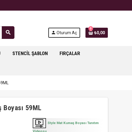
0
search
person
Oturum Aç
₺0,00
J
STENCIL ŞABLON
FIRÇALAR
 59ML
ş Boyası 59ML
Style Mat Kumaş Boyası Tanıtım
Videosu