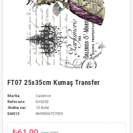
FT07 25x35cm Kumaş Transfer
Marka
Cadence
Referans
EH5292
Stokta var
10 Adet
EAN13
8699036737039
₺61,00
Vergi dahil