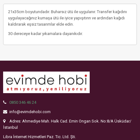
21x35cm boyutundadır. Buharsız ütü ile uygulanır. Transfer kağıdını
uygulayacağınız kumaşa ütü ile iyice yapışıtırın ve ardından kağıdı
kaldırarak eşsiz tasarımlar elde edin.
30 dereceye kadar yıkamalara dayanıkıdır.
0850 346 46 24
info@evimdehobi.com
Adres: Ahmediye Mah. Halk Cad. Emin Ongan Sok. No:8/A Üsküdar/
İstanbul
Libra İnternet Hizmetleri Paz. Tic. Ltd. Şti.