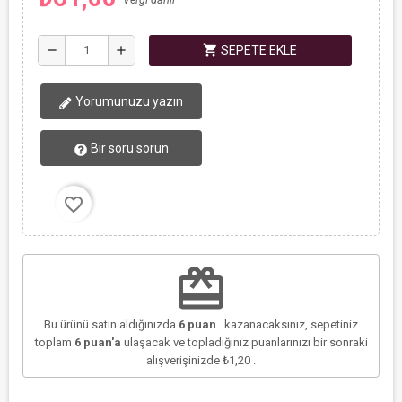
shopping_cart
remove
add
SEPETE EKLE
Yorumunuzu yazın
Bir soru sorun
favorite_border
redeem
Bu ürünü satın aldığınızda
6
puan
. kazanacaksınız, sepetiniz
toplam
6
puan'a
ulaşacak ve topladığınız puanlarınızı bir sonraki
alışverişinizde
₺1,20
.