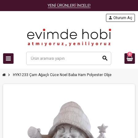
YENİ ÜRÜNLERİ İNCELE!
person
Oturum Aç
0
view_headline
search
chevron_right
HYK1233 Çam Ağaçlı Cüce Noel Baba Ham Polyester Obje