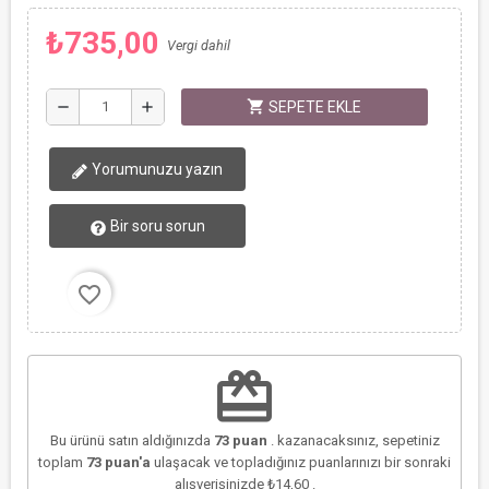
₺735,00
Vergi dahil
shopping_cart
remove
add
SEPETE EKLE
Yorumunuzu yazın
Bir soru sorun
favorite_border
redeem
Bu ürünü satın aldığınızda
73
puan
. kazanacaksınız, sepetiniz
toplam
73
puan'a
ulaşacak ve topladığınız puanlarınızı bir sonraki
alışverişinizde
₺14,60
.