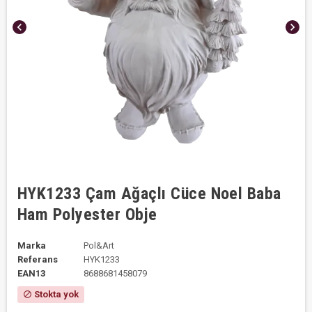
chevron_left
chevron_right
HYK1233 Çam Ağaçlı Cüce Noel Baba
Ham Polyester Obje
Marka
Pol&Art
Referans
HYK1233
EAN13
8688681458079
Stokta yok
block