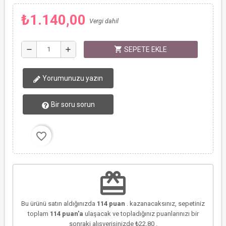
₺1.140,00
Vergi dahil
shopping_cart
remove
add
SEPETE EKLE
Yorumunuzu yazın
Bir soru sorun
favorite_border
redeem
Bu ürünü satın aldığınızda
114
puan
. kazanacaksınız, sepetiniz
toplam
114
puan'a
ulaşacak ve topladığınız puanlarınızı bir
sonraki alışverişinizde
₺22,80
.