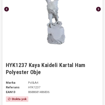
chevron_left
chevron_right
HYK1237 Kaya Kaideli Kartal Ham
Polyester Obje
Marka
Pol&Art
Referans
HYK1237
EAN13
8688681486836
Stokta yok
block