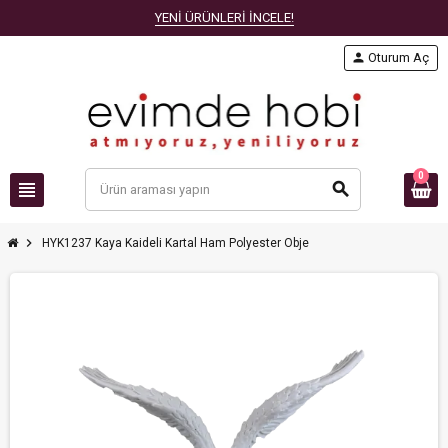
YENİ ÜRÜNLERİ İNCELE!
person
Oturum Aç
0
view_headline
search
chevron_right
HYK1237 Kaya Kaideli Kartal Ham Polyester Obje