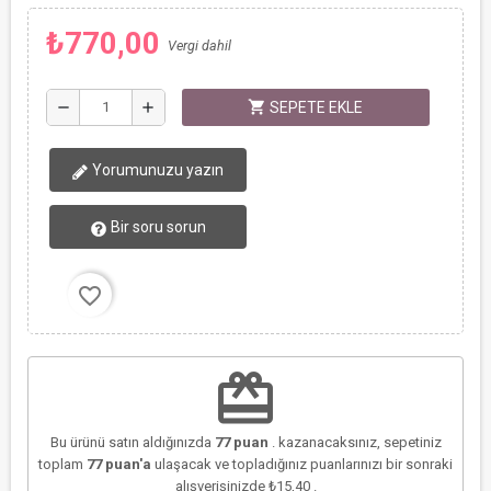
₺770,00
Vergi dahil
shopping_cart
remove
add
SEPETE EKLE
Yorumunuzu yazın
Bir soru sorun
favorite_border
redeem
Bu ürünü satın aldığınızda
77
puan
. kazanacaksınız, sepetiniz
toplam
77
puan'a
ulaşacak ve topladığınız puanlarınızı bir sonraki
alışverişinizde
₺15,40
.