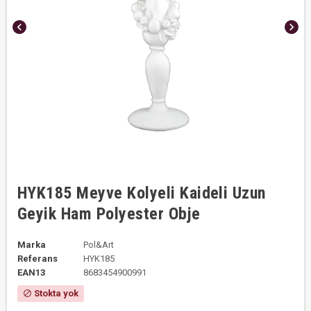
chevron_left
chevron_right
HYK185 Meyve Kolyeli Kaideli Uzun
Geyik Ham Polyester Obje
Marka
Pol&Art
Referans
HYK185
EAN13
8683454900991
Stokta yok
block