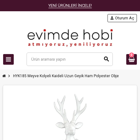
YENİ ÜRÜNLERİ İNCELE!
person
Oturum Aç
0
view_headline
search
chevron_right
HYK185 Meyve Kolyeli Kaideli Uzun Geyik Ham Polyester Obje