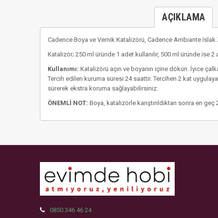
AÇIKLAMA
Cadence Boya ve Vernik Katalizörü, Cadence Ambiante Islak Zem
Katalizör; 250 ml üründe 1 adet kullanılır, 500 ml üründe ise 2 ad
Kullanımı:
Katalizörü açın ve boyanın içine dökün. İyice çalk
Tercih edilen kuruma süresi 24 saattir. Tercihen 2 kat uygulay
sürerek ekstra koruma sağlayabilirsiniz.
ÖNEMLİ NOT:
Boya, katalizörle karıştırıldıktan sonra en geç 2
0850 346 46 24