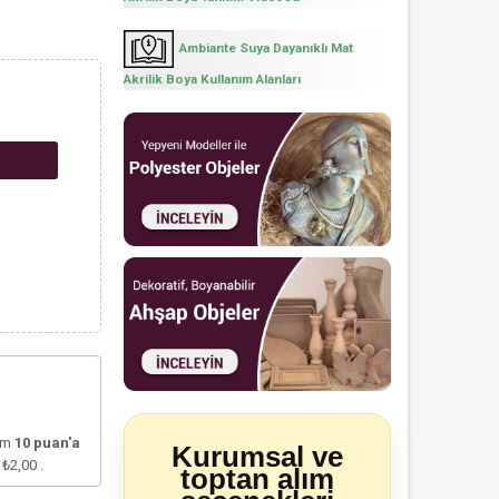
Ambiante Suya Dayanıklı Mat
Akrilik Boya Kullanım Alanları
lam
10
puan'a
Kurumsal ve
e
₺2,00
.
toptan alım