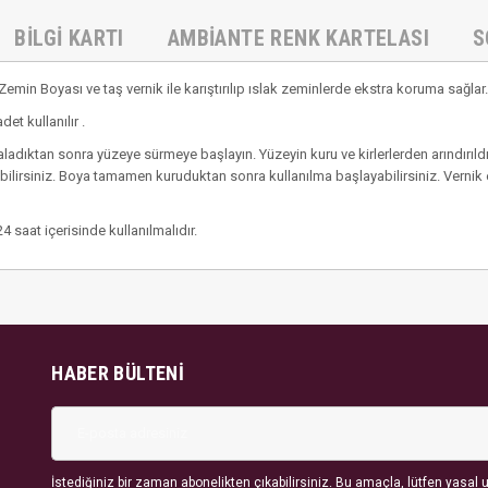
BILGI KARTI
AMBIANTE RENK KARTELASI
S
in Boyası ve taş vernik ile karıştırılıp ıslak zeminlerde ekstra koruma sağlar.
et kullanılır .
aladıktan sonra yüzeye sürmeye başlayın. Yüzeyin kuru ve kirlerlerden arındırıld
abilirsiniz. Boya tamamen kuruduktan sonra kullanılma başlayabilirsiniz. Vernik
4 saat içerisinde kullanılmalıdır.
HABER BÜLTENI
İstediğiniz bir zaman abonelikten çıkabilirsiniz. Bu amaçla, lütfen yasal uy