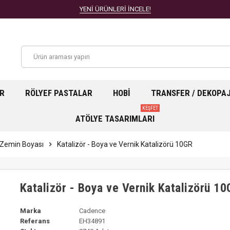
YENİ ÜRÜNLERİ İNCELE!
AR
RÖLYEF PASTALAR
HOBI
TRANSFER / DEKOPA
KEŞFET
ATÖLYE TASARIMLARI
 Zemin Boyası
chevron_right
Katalizör - Boya ve Vernik Katalizörü 10GR
Katalizör - Boya ve Vernik Katalizörü 1
Marka
Cadence
Referans
EH34891