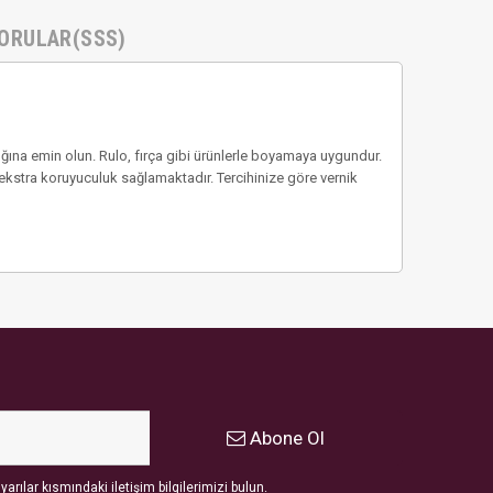
ORULAR(SSS)
ığına emin olun. Rulo, fırça gibi ürünlerle boyamaya uygundur.
 ekstra koruyuculuk sağlamaktadır. Tercihinize göre vernik
Abone Ol
arılar kısmındaki iletişim bilgilerimizi bulun.