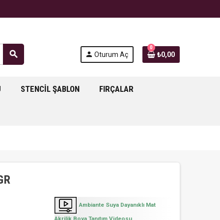
0
search
person
Oturum Aç
₺0,00
J
STENCIL ŞABLON
FIRÇALAR
0GR
Ambiante Suya Dayanıklı Mat
Akrilik Boya Tanıtım Videosu