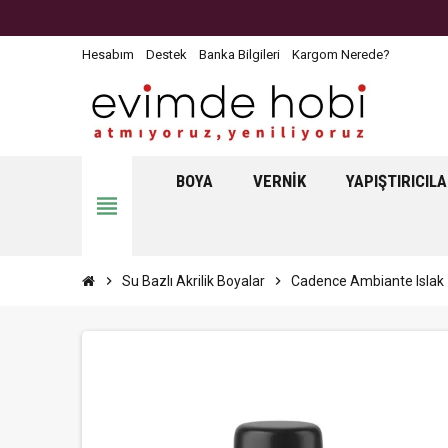
Hesabım
Destek
Banka Bilgileri
Kargom Nerede?
BOYA
VERNIK
YAPIŞTIRICIL
view_headline
chevron_right
Su Bazlı Akrilik Boyalar
chevron_right
Cadence Ambiante Islak