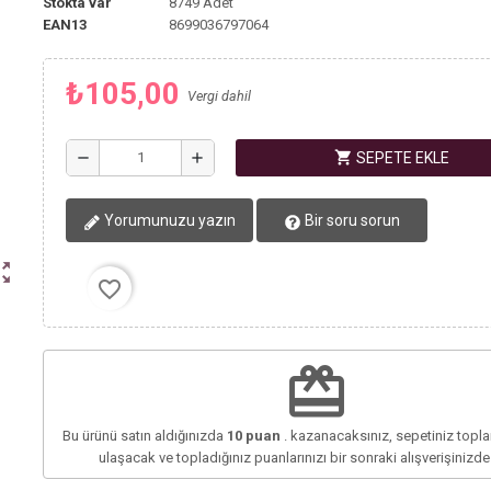
Stokta var
8749 Adet
EAN13
8699036797064
₺105,00
Vergi dahil
shopping_cart
remove
add
SEPETE EKLE
Yorumunuzu yazın
Bir soru sorun
ut_map
favorite_border
redeem
Bu ürünü satın aldığınızda
10
puan
. kazanacaksınız, sepetiniz top
ulaşacak ve topladığınız puanlarınızı bir sonraki alışverişinizd