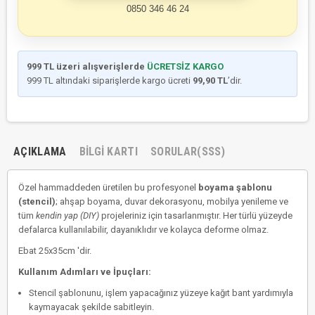
0850 346 46 24
999 TL üzeri alışverişlerde
ÜCRETSİZ KARGO
999 TL altındaki siparişlerde kargo ücreti
99,90 TL
’dir.
AÇIKLAMA
BILGI KARTI
SORULAR(SSS)
Özel hammaddeden üretilen bu profesyonel
boyama şablonu
(stencil)
; ahşap boyama, duvar dekorasyonu, mobilya yenileme ve
tüm
kendin yap (DIY)
projeleriniz için tasarlanmıştır. Her türlü yüzeyde
defalarca kullanılabilir, dayanıklıdır ve kolayca deforme olmaz.
Ebat 25x35cm 'dir.
Kullanım Adımları ve İpuçları:
Stencil şablonunu, işlem yapacağınız yüzeye kağıt bant yardımıyla
kaymayacak şekilde sabitleyin.