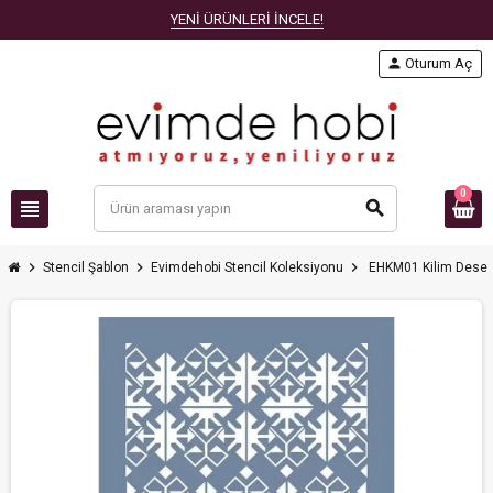
YENİ ÜRÜNLERİ İNCELE!
person
Oturum Aç
0
view_headline
search
chevron_right
chevron_right
chevron_right
Stencil Şablon
Evimdehobi Stencil Koleksiyonu
EHKM01 Kilim Desen