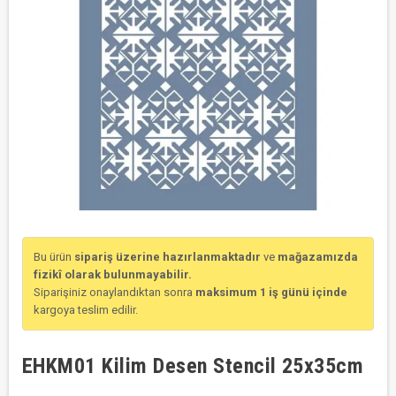
Bu ürün
sipariş üzerine hazırlanmaktadır
ve
mağazamızda
fizikî olarak bulunmayabilir.
Siparişiniz onaylandıktan sonra
maksimum 1 iş günü içinde
kargoya teslim edilir.
EHKM01 Kilim Desen Stencil 25x35cm