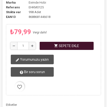
Marka
Evimde Hobi
Referans
EHKM0125
Stokta var
998 Adet
EAN13
8688681446618
₺79,99
Vergi dahil
shopping_cart
remove
add
SEPETE EKLE
Yorumunuzu yazın
Bir soru sorun
favorite_border
Etiketler