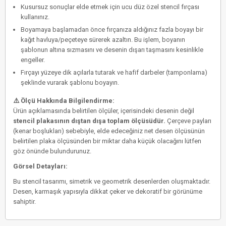
Kusursuz sonuçlar elde etmek için
ucu düz özel stencil fırçası
kullanınız.
Boyamaya başlamadan önce fırçanıza aldığınız fazla boyayı bir
kağıt havluya/peçeteye sürerek azaltın. Bu işlem, boyanın
şablonun altına sızmasını ve desenin dışarı taşmasını kesinlikle
engeller.
Fırçayı yüzeye dik açılarla tutarak ve hafif darbeler (tamponlama)
şeklinde vurarak şablonu boyayın.
⚠️ Ölçü Hakkında Bilgilendirme:
Ürün açıklamasında belirtilen ölçüler, içerisindeki desenin değil
stencil plakasının dıştan dışa toplam ölçüsüdür.
Çerçeve payları
(kenar boşlukları) sebebiyle, elde edeceğiniz net desen ölçüsünün
belirtilen plaka ölçüsünden bir miktar daha küçük olacağını lütfen
göz önünde bulundurunuz.
Görsel Detayları:
Bu stencil tasarımı, simetrik ve geometrik desenlerden oluşmaktadır.
Desen, karmaşık yapısıyla dikkat çeker ve dekoratif bir görünüme
sahiptir.