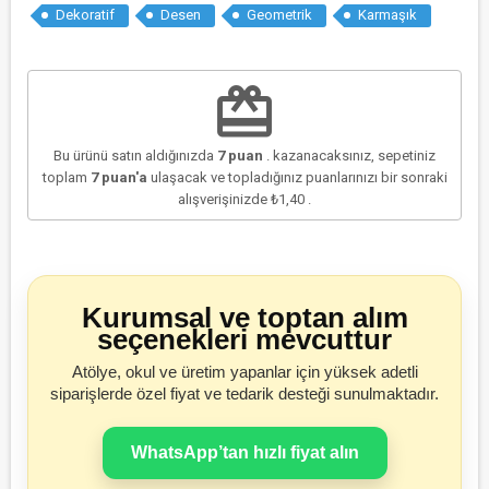
Dekoratif
Desen
Geometrik
Karmaşık
redeem
Bu ürünü satın aldığınızda
7
puan
. kazanacaksınız, sepetiniz
toplam
7
puan'a
ulaşacak ve topladığınız puanlarınızı bir sonraki
alışverişinizde
₺1,40
.
Kurumsal ve toptan alım
seçenekleri mevcuttur
Atölye, okul ve üretim yapanlar için yüksek adetli
siparişlerde özel fiyat ve tedarik desteği sunulmaktadır.
WhatsApp’tan hızlı fiyat alın