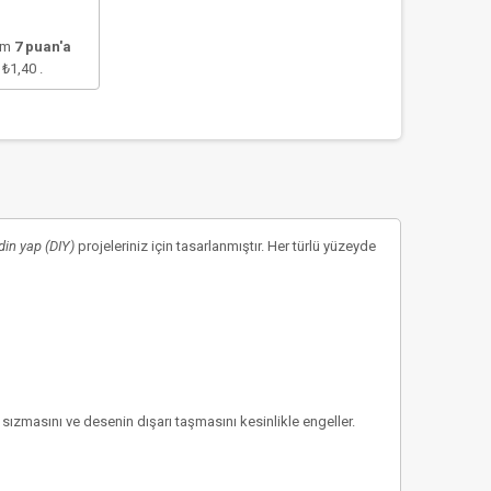
lam
7
puan'a
e
₺1,40
.
din yap (DIY)
projeleriniz için tasarlanmıştır. Her türlü yüzeyde
ızmasını ve desenin dışarı taşmasını kesinlikle engeller.