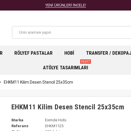
YENİ ÜRÜNLERİ İNCELE!
AR
RÖLYEF PASTALAR
HOBI
TRANSFER / DEKOPA
KEŞFET
ATÖLYE TASARIMLARI
n_right
EHKM11 Kilim Desen Stencil 25x35cm
EHKM11 Kilim Desen Stencil 25x35cm
Marka
Evimde Hobi
Referans
EHKM1125