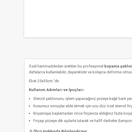
Özel hammaddeden üretilen bu profesyonel
boyama şablonu
defalarca kullanılabilir, dayanıklıdır ve kolayca deforme olma
Ebat 25x35cm 'dir.
Kullanım Adımları ve İpuçları:
Stencil şablonunu, işlem yapacağınız yüzeye kağıt bant ya
Kusursuz sonuçlar elde etmek için
ucu düz özel stencil fır
Boyamaya başlamadan önce fırçanıza aldığınız fazla boyayı 
Fırçayı yüzeye dik açılarla tutarak ve hafif darbeler (tam
⚠️ Ölçü Hakkında Bilgilendirme: