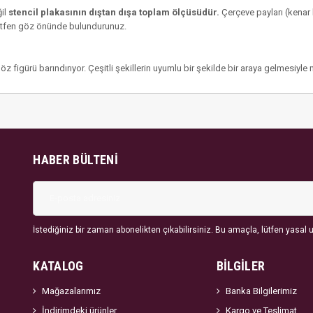
ğil
stencil plakasının dıştan dışa toplam ölçüsüdür.
Çerçeve payları (kenar
 lütfen göz önünde bulundurunuz.
göz figürü barındırıyor. Çeşitli şekillerin uyumlu bir şekilde bir araya gelmesiy
HABER BÜLTENI
İstediğiniz bir zaman abonelikten çıkabilirsiniz. Bu amaçla, lütfen yasal uy
KATALOG
BİLGİLER
Mağazalarımız
Banka Bilgilerimiz
İndirimdeki ürünler
Kargo ve Teslimat