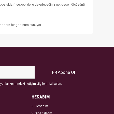
 boşlukları) sebebiyle, elde edeceğiniz net desen ölçüsünün
le modern bir görünüm sunuyor.
Abone Ol
arılar kısmındaki iletişim bilgilerimizi bulun.
HESABIM
Hesabım
Siparişlerim