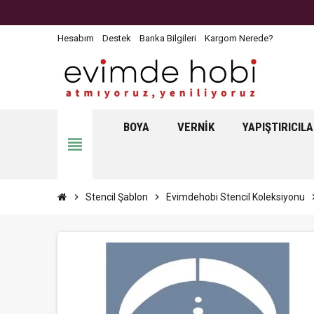
Hesabım
Destek
Banka Bilgileri
Kargom Nerede?
BOYA
VERNIK
YAPIŞTIRICIL
view_headline
chevron_right
Stencil Şablon
chevron_right
Evimdehobi Stencil Koleksiyonu
chevro