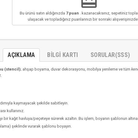
redeem
Bu ürünü satın aldığınızda
7
puan
. kazanacaksınız, sepetiniz top
ulaşacak ve topladığınız puanlarınızı bir sonraki alışverişinizd
AÇIKLAMA
BILGI KARTI
SORULAR(SSS)
 (stencil)
; ahşap boyama, duvar dekorasyonu, mobilya yenileme ve tüm
ken
z.
rdımıyla kaymayacak şekilde sabitleyin.
çası
kullanınız.
bir kağıt havluya/peçeteye sürerek azaltın. Bu işlem, boyanın şablonun altına s
ponlama) şeklinde vurarak şablonu boyayın.