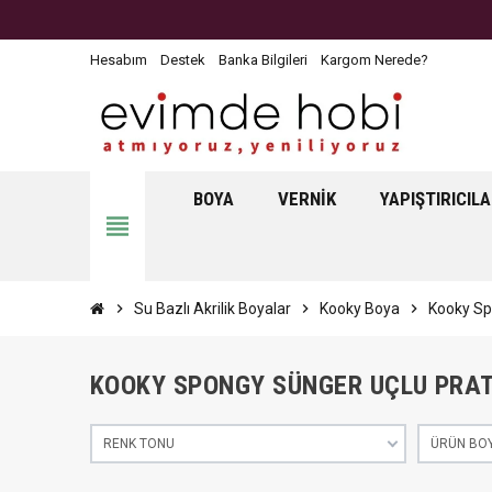
Hesabım
Destek
Banka Bilgileri
Kargom Nerede?
BOYA
VERNIK
YAPIŞTIRICIL
view_headline
chevron_right
Su Bazlı Akrilik Boyalar
chevron_right
Kooky Boya
chevron_right
Kooky Spo
KOOKY SPONGY SÜNGER UÇLU PRA
RENK TONU
ÜRÜN BO