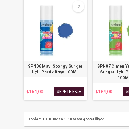
favorite_border
favorite_border
SPN06 Mavi Spongy Sünger
SPN07 Çimen Ye
Uçlu Pratik Boya 100ML
Sünger Uçlu P
100M
₺164,00
₺164,00
SEPETE EKLE
S
Toplam 10 üründen 1-10 arası gösteriliyor