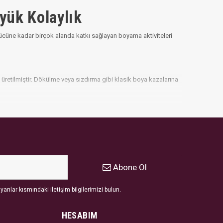
yük Kolaylık
 gücüne kadar birçok alanda katkı sağlayan boyama aktiviteleri
 üretilmiştir. Dökülme veya sızdırma gibi klasik boya kazalarına
Abone Ol
arılar kısmındaki iletişim bilgilerimizi bulun.
HESABIM