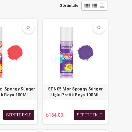
view_comfy
view_list
view_headline
Görüntüle
favorite_border
favorite_border
favorite_border
favorite_border
zı Spongy Sünger
SPN05 Mor Spongy Sünger
tik Boya 100ML
Uçlu Pratik Boya 100ML
₺164,00
SEPETE EKLE
SEPETE EKLE