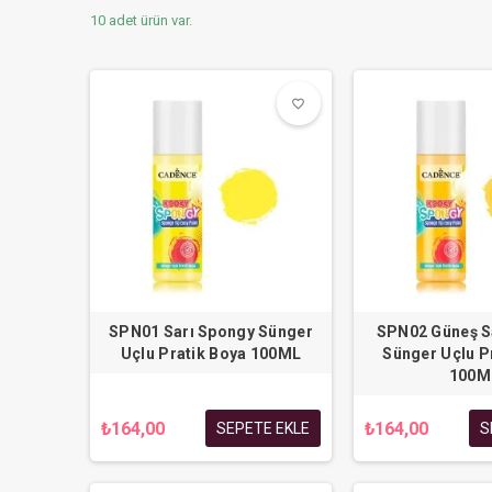
10 adet ürün var.
favorite_border
favorite_border
SPN01 Sarı Spongy Sünger
SPN02 Güneş S
Uçlu Pratik Boya 100ML
Sünger Uçlu P
100M
₺164,00
₺164,00
SEPETE EKLE
S