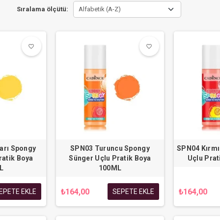
Sıralama ölçütü:
Alfabetik (A-Z)
favorite_border
favorite_border
favorite_border
favorite_border
arı Spongy
SPN03 Turuncu Spongy
SPN04 Kırmı
ratik Boya
Sünger Uçlu Pratik Boya
Uçlu Pra
L
100ML
₺164,00
₺164,00
EPETE EKLE
SEPETE EKLE