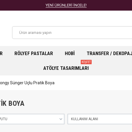
YENİ ÜRÜNLERİ İNCELE!
AR
RÖLYEF PASTALAR
HOBI
TRANSFER / DEKOPA
KEŞFET
ATÖLYE TASARIMLARI
ngy Sünger Uçlu Pratik Boya
TIK BOYA
YUTU
KULLANIM ALANI