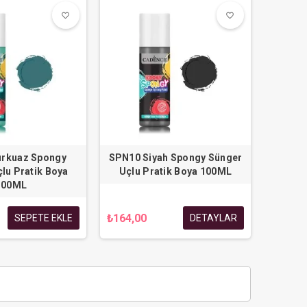
favorite_border
favorite_border
favorite_border
favorite_border
rkuaz Spongy
SPN10 Siyah Spongy Sünger
lu Pratik Boya
Uçlu Pratik Boya 100ML
100ML
₺164,00
SEPETE EKLE
DETAYLAR