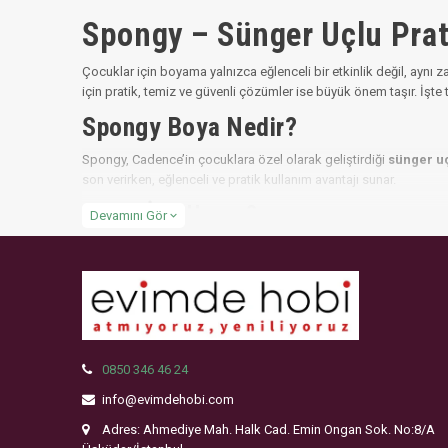
Spongy – Sünger Uçlu Prati
Çocuklar için boyama yalnızca eğlenceli bir etkinlik değil, aynı
için pratik, temiz ve güvenli çözümler ise büyük önem taşır. İş
Spongy Boya Nedir?
Spongy, Cadence’in çocuklara özel olarak geliştirdiği
sünger u
son verirken, eğlenceli ve pratik kullanım avantajı sunar.
Kimler İçin Uygun?
Devamını Gör
expand_more
🎨 Okul öncesi öğretmenleri
👩‍🏫 Sınıf öğretmenleri
👶 3 yaş ve üzeri çocuklar
👨‍👩‍👧 Ailece etkinlik yapmak isteyen herkes
0850 346 46 24
Spongy Boya'nın Avantajları
info@evimdehobi.com
Sünger Uç Teknolojisi
: Fırçaya ihtiyaç olmadan, doğrudan ş
Adres: Ahmediye Mah. Halk Cad. Emin Ongan Sok. No:8/A