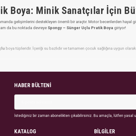
k Boya: Minik Sanatçılar İçin Bü
 zamanda gelişimlerini destekleyen önemli bir araçtır. Motor becerilerden hayal
te tam da bu noktada devreye
Spongy – Sünger Uçlu Pratik Boya
giriyor!
çlu
boya tüpleridir. İçeriği su bazlıdır ve tamamen çocuk sağlığına uygun olarak
HABER BÜLTENI
İstediğiniz bir zaman abonelikten çıkabilirsiniz. Bu amaçla, lütfen yasal uy
işe ile boyama yapılabilir. Bu da hem kolaylık hem de kontrol sağlar.
KATALOG
BİLGİLER