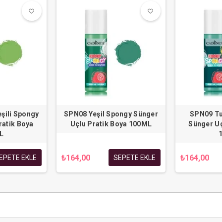
favorite_border
favorite_border
favorite_border
favorite_border
şili Spongy
SPN08 Yeşil Spongy Sünger
SPN09 Tu
ratik Boya
Uçlu Pratik Boya 100ML
Sünger Uç
L
₺164,00
₺164,00
EPETE EKLE
SEPETE EKLE