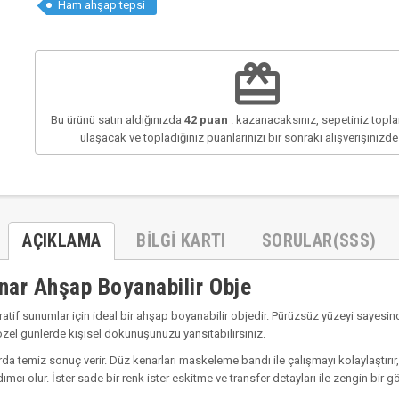
Ham ahşap tepsi
redeem
Bu ürünü satın aldığınızda
42
puan
. kazanacaksınız, sepetiniz top
ulaşacak ve topladığınız puanlarınızı bir sonraki alışverişinizd
AÇIKLAMA
BILGI KARTI
SORULAR(SSS)
ar Ahşap Boyanabilir Obje
atif sunumlar için ideal bir ahşap boyanabilir objedir. Pürüzsüz yüzeyi sayesind
zel günlerde kişisel dokunuşunuzu yansıtabilirsiniz.
da temiz sonuç verir. Düz kenarları maskeleme bandı ile çalışmayı kolaylaştır
 olur. İster sade bir renk ister eskitme ve transfer detayları ile zengin bir g