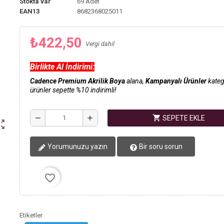
Stokta var
69 Adet
EAN13
8682368025011
₺422,50
Vergi dahil
Birlikte Al İndirimi:
Cadence Premium Akrilik Boya
alana,
Kampanyalı Ürünler
kateg
ürünler sepette %10 indirimli!
shopping_cart
remove
add
SEPETE EKLE
ut_map
Yorumunuzu yazın
Bir soru sorun
favorite_border
Etiketler