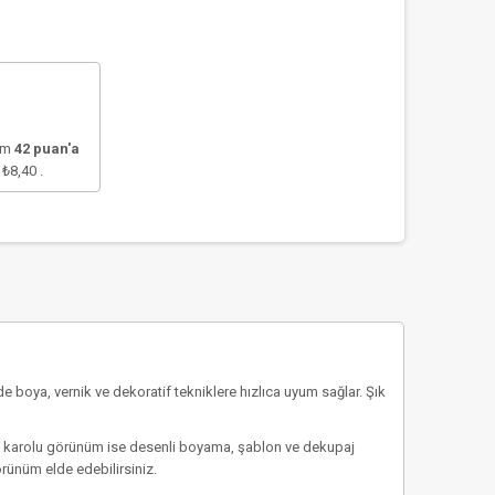
lam
42
puan'a
e
₺8,40
.
e boya, vernik ve dekoratif tekniklere hızlıca uyum sağlar. Şık
ır, karolu görünüm ise desenli boyama, şablon ve dekupaj
örünüm elde edebilirsiniz.