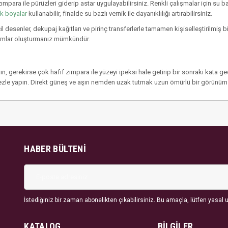
ara ile pürüzleri giderip astar uygulayabilirsiniz. Renkli çalışmalar için su b
ik boyalar
kullanabilir, finalde su bazlı vernik ile dayanıklılığı artırabilirsiniz.
il desenler, dekupaj kağıtları ve pirinç transferlerle tamamen kişiselleştirilmiş 
rımlar oluşturmanız mümkündür.
n, gerekirse çok hafif zımpara ile yüzeyi ipeksi hale getirip bir sonraki kata ge
ezle yapın. Direkt güneş ve aşırı nemden uzak tutmak uzun ömürlü bir görünüm 
HABER BÜLTENI
İstediğiniz bir zaman abonelikten çıkabilirsiniz. Bu amaçla, lütfen yasal uy
KATALOG
BİLGİLER