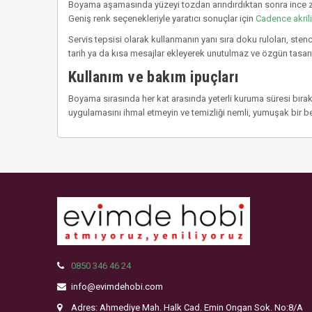
Boyama aşamasında yüzeyi tozdan arındırdıktan sonra ince zımp
Geniş renk seçenekleriyle yaratıcı sonuçlar için
Cadence akril
Servis tepsisi olarak kullanmanın yanı sıra doku ruloları, stenc
tarih ya da kısa mesajlar ekleyerek unutulmaz ve özgün tasa
Kullanım ve bakım ipuçları
Boyama sırasında her kat arasında yeterli kuruma süresi bırakı
uygulamasını ihmal etmeyin ve temizliği nemli, yumuşak bir b
0850 346 46 24
info@evimdehobi.com
Adres: Ahmediye Mah. Halk Cad. Emin Ongan Sok. No:8/A