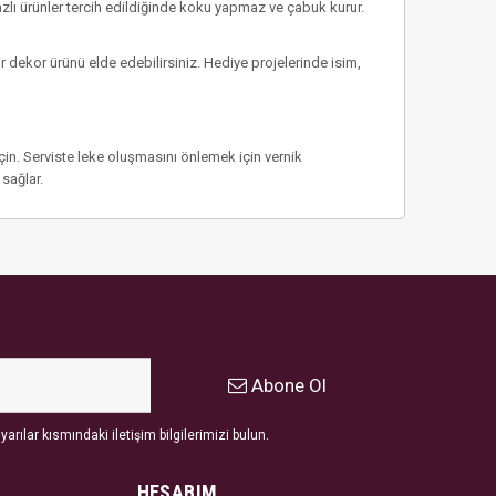
azlı ürünler tercih edildiğinde koku yapmaz ve çabuk kurur.
bir dekor ürünü elde edebilirsiniz. Hediye projelerinde isim,
çin. Serviste leke oluşmasını önlemek için vernik
sağlar.
Abone Ol
arılar kısmındaki iletişim bilgilerimizi bulun.
HESABIM