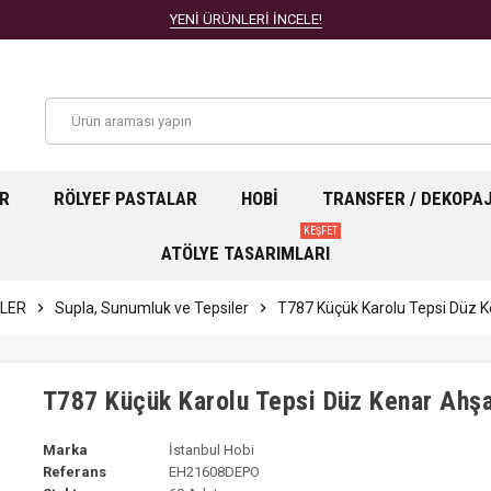
YENİ ÜRÜNLERİ İNCELE!
AR
RÖLYEF PASTALAR
HOBI
TRANSFER / DEKOPA
KEŞFET
ATÖLYE TASARIMLARI
LER
chevron_right
Supla, Sunumluk ve Tepsiler
chevron_right
T787 Küçük Karolu Tepsi Düz K
T787 Küçük Karolu Tepsi Düz Kenar Ahşa
Marka
İstanbul Hobi
Referans
EH21608DEPO