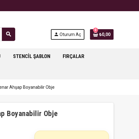
0
search
person
Oturum Aç
₺0,00
J
STENCIL ŞABLON
FIRÇALAR
enar Ahşap Boyanabilir Obje
p Boyanabilir Obje