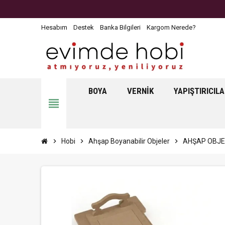
Hesabım
Destek
Banka Bilgileri
Kargom Nerede?
BOYA
VERNIK
YAPIŞTIRICIL
view_headline
chevron_right
Hobi
chevron_right
Ahşap Boyanabilir Objeler
chevron_right
AHŞAP OBJE