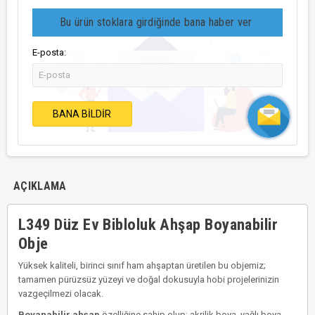
Bu ürün stoklara girdiğinde bana haber ver
E-posta:
BANA BILDIR
AÇIKLAMA
L349 Düz Ev Bibloluk Ahşap Boyanabilir
Obje
Yüksek kaliteli, birinci sınıf ham ahşaptan üretilen bu objemiz;
tamamen pürüzsüz yüzeyi ve doğal dokusuyla hobi projelerinizin
vazgeçilmezi olacak.
Boyanabilir ahşap
özelliğine sahip olup; akrilik boya, yağlı boya,