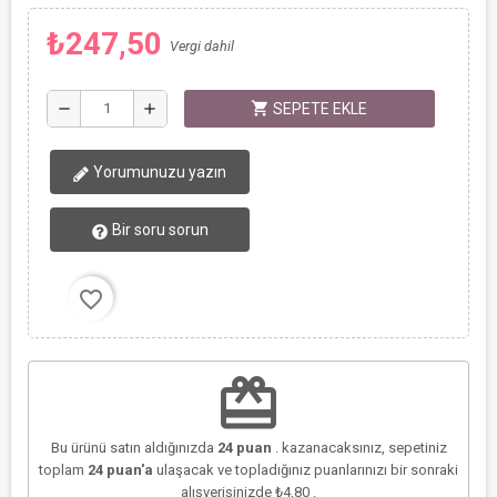
₺247,50
Vergi dahil
shopping_cart
remove
add
SEPETE EKLE
Yorumunuzu yazın
Bir soru sorun
favorite_border
redeem
Bu ürünü satın aldığınızda
24
puan
. kazanacaksınız, sepetiniz
toplam
24
puan'a
ulaşacak ve topladığınız puanlarınızı bir sonraki
alışverişinizde
₺4,80
.