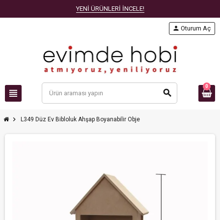
YENİ ÜRÜNLERİ İNCELE!
person
Oturum Aç
0
view_headline
search
chevron_right
L349 Düz Ev Bibloluk Ahşap Boyanabilir Obje