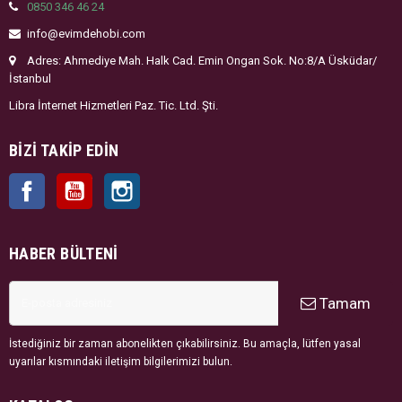
0850 346 46 24
info@evimdehobi.com
Adres: Ahmediye Mah. Halk Cad. Emin Ongan Sok. No:8/A Üsküdar/
İstanbul
Libra İnternet Hizmetleri Paz. Tic. Ltd. Şti.
BIZI TAKIP EDIN
Facebook
YouTube
Instagram
HABER BÜLTENI
Tamam
İstediğiniz bir zaman abonelikten çıkabilirsiniz. Bu amaçla, lütfen yasal
uyarılar kısmındaki iletişim bilgilerimizi bulun.