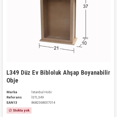
L349 Düz Ev Bibloluk Ahşap Boyanabilir
Obje
Marka
İstanbul Hobi
Referans
İSTL349
EAN13
8682368037014
Stokta yok
block