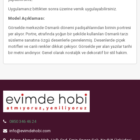
Uygulamanız bittikten sonra üzerine vernik uygulayabilirsiniz.
Model Açıklaması:
Görselde merkezde Osmanlı dönemi padişahlarından birinin portresi
yer alıyor. Portre, etrafında yoğun bir şekilde kullanılan Osmanlı tarzı
süsleme sanatına özgü desenlerle çevrelenmiş. Desenlerde çiçek
motifleri ve canlı renkler dikkat çekiyor. Görselde yer alan yazılar tarihi
bir metni andırıyor. Genel olarak nostaljik ve dekoratif bir stil hakim.
0850 346 46 24
info@evimdehobi.com