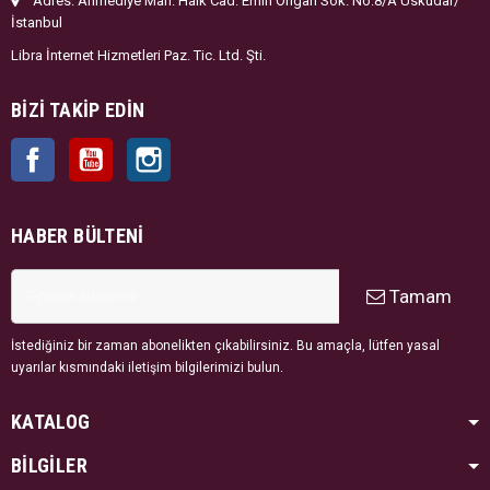
Adres: Ahmediye Mah. Halk Cad. Emin Ongan Sok. No:8/A Üsküdar/
İstanbul
Libra İnternet Hizmetleri Paz. Tic. Ltd. Şti.
BIZI TAKIP EDIN
Facebook
YouTube
Instagram
HABER BÜLTENI
Tamam
İstediğiniz bir zaman abonelikten çıkabilirsiniz. Bu amaçla, lütfen yasal
uyarılar kısmındaki iletişim bilgilerimizi bulun.
KATALOG
BİLGİLER