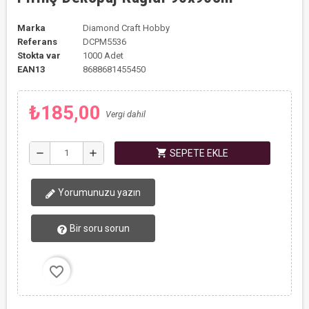
Marka
Diamond Craft Hobby
Referans
DCPM5536
Stokta var
1000 Adet
EAN13
8688681455450
₺185,00
Vergi dahil
shopping_cart
remove
add
SEPETE EKLE
Yorumunuzu yazın
Bir soru sorun
favorite_border