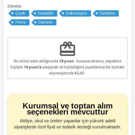
Etiketler
Çiçek
Nostaljik
Dekorasyon
Süsleme
Portre
Osmanlı
redeem
Bu ürünü satın aldığınızda
18
puan
. kazanacaksınız, sepetiniz
toplam
18
puan'a
ulaşacak ve topladığınız puanlarınızı bir sonraki
alışverişinizde
₺3,60
.
Kurumsal ve toptan alım
seçenekleri mevcuttur
Atölye, okul ve üretim yapanlar için yüksek adetli
siparişlerde özel fiyat ve tedarik desteği sunulmaktadır.