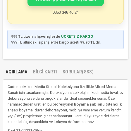
0850 346 46 24
999 TL üzeri alışverişlerde
ÜCRETSİZ KARGO
999 TL altındaki siparişlerde kargo ücreti
99,90 TL
’dir.
AÇIKLAMA
BILGI KARTI
SORULAR(SSS)
Cadence Mixed Media Stencil Koleksiyonu özellikle Mixed Media
Sanatı için tasarlanmıştır. Koleksiyon size kolaj, mixed media tuval, ev
dekorasyonu ve daha birçok alanda ideal seçenekler sunar. Özel
hammaddeden üretilen bu profesyonel
boyama şablonu (stencil)
;
ahşap boyama, duvar dekorasyonu, mobilya yenileme ve tüm
kendin
yap (DIY)
projeleriniz için tasarlanmıştır. Her türlü yüzeyde defalarca
kullanılabilir, dayanıklıdır ve kolayca deforme olmaz.
Ebat 21x11221x29dir.