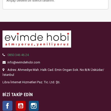
Ahşap desenli bir stencil tasarımı.
0850 346 46 24
info@evimdehobi.com
Adres: Ahmediye Mah. Halk Cad. Emin Ongan Sok. No:8/A Üsküdar/
İstanbul
Libra İnternet Hizmetleri Paz. Tic. Ltd. Şti.
BIZI TAKIP EDIN
Facebook
YouTube
Instagram