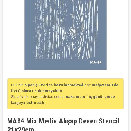
Bu ürün
sipariş üzerine hazırlanmaktadır
ve
mağazamızda
fizikî olarak bulunmayabilir.
Siparişiniz onaylandıktan sonra
maksimum 1 iş günü içinde
kargoya teslim edilir.
MA84 Mix Media Ahşap Desen Stencil
21x29cm