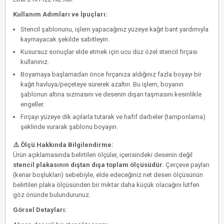
Kullanım Adımları ve İpuçları:
Stencil şablonunu, işlem yapacağınız yüzeye kağıt bant yardımıyla
kaymayacak şekilde sabitleyin.
Kusursuz sonuçlar elde etmek için
ucu düz özel stencil fırçası
kullanınız.
Boyamaya başlamadan önce fırçanıza aldığınız fazla boyayı bir
kağıt havluya/peçeteye sürerek azaltın. Bu işlem, boyanın
şablonun altına sızmasını ve desenin dışarı taşmasını kesinlikle
engeller.
Fırçayı yüzeye dik açılarla tutarak ve hafif darbeler (tamponlama)
şeklinde vurarak şablonu boyayın.
⚠️ Ölçü Hakkında Bilgilendirme:
Ürün açıklamasında belirtilen ölçüler, içerisindeki desenin değil
stencil plakasının dıştan dışa toplam ölçüsüdür.
Çerçeve payları
(kenar boşlukları) sebebiyle, elde edeceğiniz net desen ölçüsünün
belirtilen plaka ölçüsünden bir miktar daha küçük olacağını lütfen
göz önünde bulundurunuz.
Görsel Detayları: