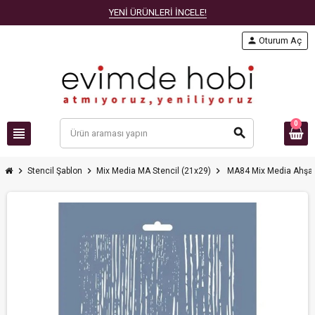
YENİ ÜRÜNLERİ İNCELE!
person
Oturum Aç
0
view_headline
search
chevron_right
chevron_right
chevron_right
Stencil Şablon
Mix Media MA Stencil (21x29)
MA84 Mix Media Ahşa