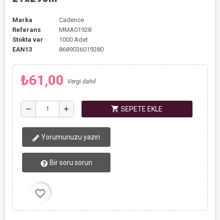
Marka
Cadence
Referans
MMA01928
Stokta var
1000 Adet
EAN13
8689036019280
₺61,00
Vergi dahil
shopping_cart
remove
add
SEPETE EKLE
Yorumunuzu yazın
Bir soru sorun
favorite_border