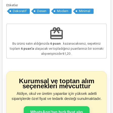
Etiketler
Dekoratif
Desen
Modern
Minimal
redeem
Bu ürünü satın aldığınızda
6
puan
. kazanacaksınız, sepetiniz
toplam
6
puan'a
ulaşacak ve topladığınız puanlarınızı bir sonraki
alışverişinizde
₺1,20
.
Kurumsal ve toptan alım
seçenekleri mevcuttur
Atölye, okul ve üretim yapanlar için yüksek adetli
siparişlerde özel fiyat ve tedarik desteği sunulmaktadır.
WhatsApp’tan hızlı fiyat alın