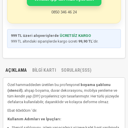
0850 346 46 24
999 TL üzeri alışverişlerde
ÜCRETSİZ KARGO
999 TL altındaki siparişlerde kargo ücreti
99,90 TL
’dir.
AÇIKLAMA
BILGI KARTI
SORULAR(SSS)
Özel hammaddeden üretilen bu profesyonel
boyama şablonu
(stencil)
; ahşap boyama, duvar dekorasyonu, mobilya yenileme ve
tüm
kendin yap (DIY)
projeleriniz için tasarlanmıştır. Her türlü yüzeyde
defalarca kullanılabilir, dayanıklıdır ve kolayca deforme olmaz.
Ebat 60x60cm 'dir.
Kullanım Adımları ve İpuçları:
Stencil şablonunu, işlem yapacağınız yüzeye kağıt bant yardımıyla