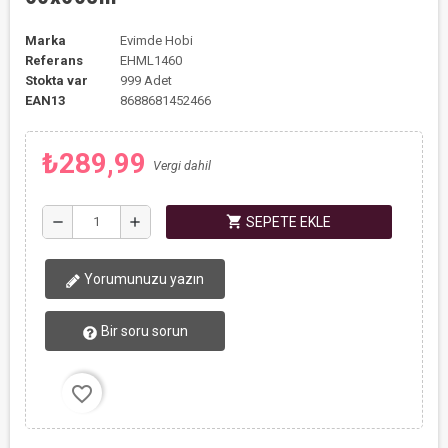
Marka
Evimde Hobi
Referans
EHML1460
Stokta var
999 Adet
EAN13
8688681452466
₺289,99
Vergi dahil
shopping_cart
remove
add
SEPETE EKLE
Yorumunuzu yazın
Bir soru sorun
favorite_border