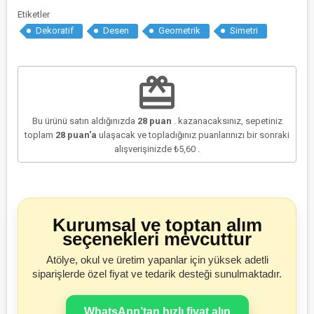
Etiketler
Dekoratif
Desen
Geometrik
Simetri
redeem
Bu ürünü satın aldığınızda
28
puan
. kazanacaksınız, sepetiniz
toplam
28
puan'a
ulaşacak ve topladığınız puanlarınızı bir sonraki
alışverişinizde
₺5,60
.
Kurumsal ve toptan alım
seçenekleri mevcuttur
Atölye, okul ve üretim yapanlar için yüksek adetli
siparişlerde özel fiyat ve tedarik desteği sunulmaktadır.
WhatsApp’tan hızlı fiyat alın