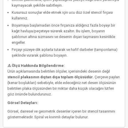
kaymayacak şekilde sabitleyin.
Kusursuz sonuçlar elde etmek için
ucu düz özel stencil fırçası
kullanınız.
Boyamaya başlamadan önce fırçanıza aldığınız fazla boyayı bir
kağıt havluya/peçeteye sürerek azaltın. Bu işlem, boyanın
şablonun altına sızmasını ve desenin dışarı taşmasını kesinlikle
engeller.
Fırçayı yüzeye dik açılarla tutarak ve hafif darbeler (tamponlama)
şeklinde vurarak şablonu boyayın.
⚠️ Ölçü Hakkında Bilgilendirme:
Ürün açıklamasında belirtilen ölçüler, içerisindeki desenin değil
stencil plakasının dıştan dışa toplam ölçüsüdür.
Çerçeve payları
(kenar boşlukları) sebebiyle, elde edeceğiniz net desen ölçüsünün
belirtilen plaka ölçüsünden bir miktar daha küçük olacağını lütfen
göz önünde bulundurunuz.
Görsel Detayları:
Görsel, dairesel ve geometrik desenler içeren bir stencil tasarımını
göstermektedir. Spiral ve kıvrımlı detaylar bulunur.