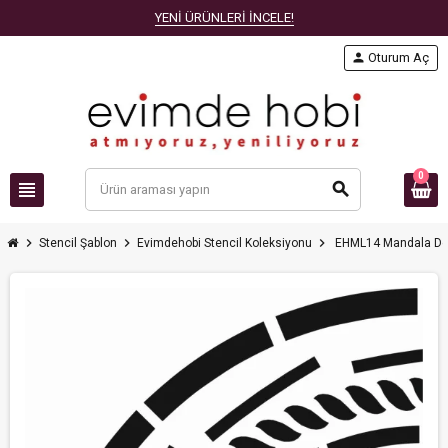
YENİ ÜRÜNLERİ İNCELE!
person
Oturum Aç
0
view_headline
search
chevron_right
chevron_right
chevron_right
Stencil Şablon
Evimdehobi Stencil Koleksiyonu
EHML14 Mandala De