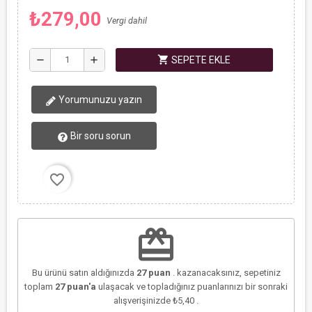
₺279,00
Vergi dahil
shopping_cart
remove
add
SEPETE EKLE
Yorumunuzu yazın
Bir soru sorun
favorite_border
redeem
Bu ürünü satın aldığınızda
27
puan
. kazanacaksınız, sepetiniz
toplam
27
puan'a
ulaşacak ve topladığınız puanlarınızı bir sonraki
alışverişinizde
₺5,40
.