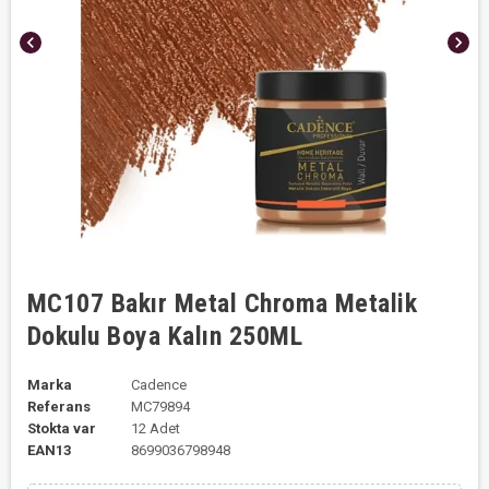
chevron_left
chevron_right
MC107 Bakır Metal Chroma Metalik
Dokulu Boya Kalın 250ML
Marka
Cadence
Referans
MC79894
Stokta var
12 Adet
EAN13
8699036798948