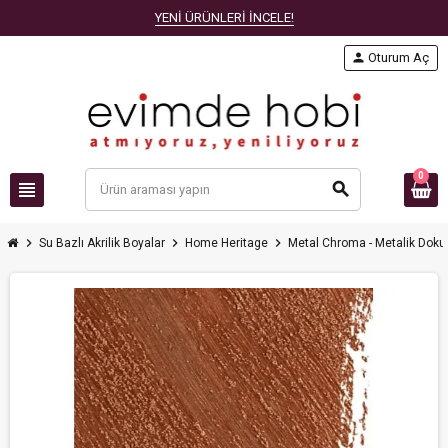
YENİ ÜRÜNLERİ İNCELE!
person
Oturum Aç
0
view_headline
search
chevron_right
chevron_right
chevron_right
Su Bazlı Akrilik Boyalar
Home Heritage
Metal Chroma - Metalik Doku