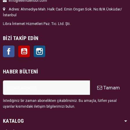
info@evimdehobi.com
Adres: Ahmediye Mah. Halk Cad. Emin Ongan Sok. No:8/A Üsküdar/
İstanbul
Libra İnternet Hizmetleri Paz. Tic. Ltd. Şti.
BIZI TAKIP EDIN
Facebook
YouTube
Instagram
HABER BÜLTENI
Tamam
İstediğiniz bir zaman abonelikten çıkabilirsiniz. Bu amaçla, lütfen yasal
uyarılar kısmındaki iletişim bilgilerimizi bulun.
KATALOG