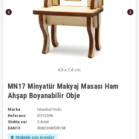
chevron_left
chevron_right
MN17 Minyatür Makyaj Masası Ham
Ahşap Boyanabilir Obje
Marka
İstanbul Hobi
Referans
EH12596
Stokta var
3 Adet
EAN13
8682368038158
Stoktaki son ürünler
notifications_active