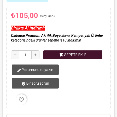
₺105,00
Vergi dahil
Birlikte Al İndirimi:
Cadence Premium Akrilik Boya
alana,
Kampanyalı Ürünler
kategorisindeki ürünler sepette %10 indirimli!
shopping_cart
remove
add
SEPETE EKLE
Yorumunuzu yazın
Bir soru sorun
favorite_border