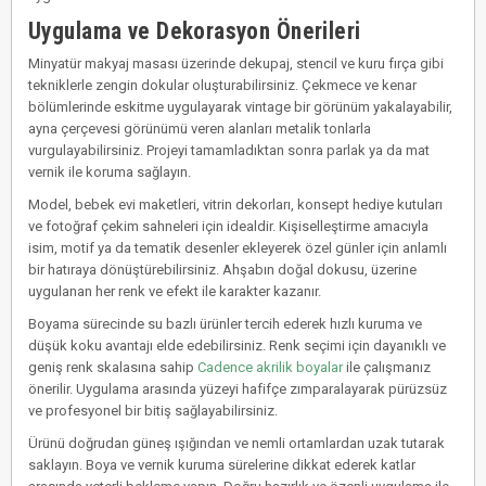
Uygulama ve Dekorasyon Önerileri
Minyatür makyaj masası üzerinde dekupaj, stencil ve kuru fırça gibi
tekniklerle zengin dokular oluşturabilirsiniz. Çekmece ve kenar
bölümlerinde eskitme uygulayarak vintage bir görünüm yakalayabilir,
ayna çerçevesi görünümü veren alanları metalik tonlarla
vurgulayabilirsiniz. Projeyi tamamladıktan sonra parlak ya da mat
vernik ile koruma sağlayın.
Model, bebek evi maketleri, vitrin dekorları, konsept hediye kutuları
ve fotoğraf çekim sahneleri için idealdir. Kişiselleştirme amacıyla
isim, motif ya da tematik desenler ekleyerek özel günler için anlamlı
bir hatıraya dönüştürebilirsiniz. Ahşabın doğal dokusu, üzerine
uygulanan her renk ve efekt ile karakter kazanır.
Boyama sürecinde su bazlı ürünler tercih ederek hızlı kuruma ve
düşük koku avantajı elde edebilirsiniz. Renk seçimi için dayanıklı ve
geniş renk skalasına sahip
Cadence akrilik boyalar
ile çalışmanız
önerilir. Uygulama arasında yüzeyi hafifçe zımparalayarak pürüzsüz
ve profesyonel bir bitiş sağlayabilirsiniz.
Ürünü doğrudan güneş ışığından ve nemli ortamlardan uzak tutarak
saklayın. Boya ve vernik kuruma sürelerine dikkat ederek katlar