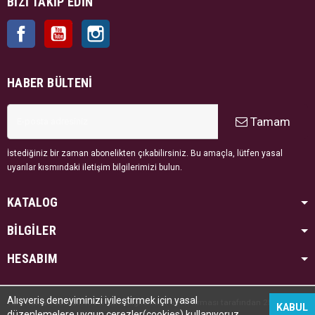
BIZI TAKIP EDIN
Facebook
YouTube
Instagram
HABER BÜLTENI
Tamam
İstediğiniz bir zaman abonelikten çıkabilirsiniz. Bu amaçla, lütfen yasal
uyarılar kısmındaki iletişim bilgilerimizi bulun.
KATALOG
BİLGİLER
HESABIM
Alışveriş deneyiminizi iyileştirmek için yasal
Tüm hakları saklıdır. Kredi kartı bilgileriniz PayTR firması tarafından 256bit SSL
KABUL
düzenlemelere uygun çerezler(cookies) kullanıyoruz.