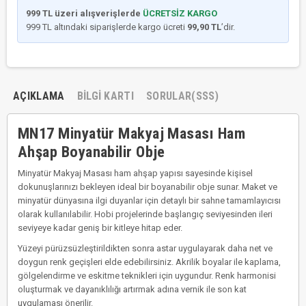
999 TL üzeri alışverişlerde
ÜCRETSİZ KARGO
999 TL altındaki siparişlerde kargo ücreti
99,90 TL
’dir.
AÇIKLAMA
BILGI KARTI
SORULAR(SSS)
MN17 Minyatür Makyaj Masası Ham
Ahşap Boyanabilir Obje
Minyatür Makyaj Masası ham ahşap yapısı sayesinde kişisel
dokunuşlarınızı bekleyen ideal bir boyanabilir obje sunar. Maket ve
minyatür dünyasına ilgi duyanlar için detaylı bir sahne tamamlayıcısı
olarak kullanılabilir. Hobi projelerinde başlangıç seviyesinden ileri
seviyeye kadar geniş bir kitleye hitap eder.
Yüzeyi pürüzsüzleştirildikten sonra astar uygulayarak daha net ve
doygun renk geçişleri elde edebilirsiniz. Akrilik boyalar ile kaplama,
gölgelendirme ve eskitme teknikleri için uygundur. Renk harmonisi
oluşturmak ve dayanıklılığı artırmak adına vernik ile son kat
uygulaması önerilir.