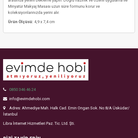
arasında yeterli bekleme yapın. Doğru hazırlık ve özenli uygulama ile
Minyatür Makyaj Masası uzun süre formunu korur ve
koleksiyonlarınızda yerini alır.
Ürün Ölçüsü:
4,9 x 7,4 cm
0850 346 46 24
info@evimdehobi.com
Adres: Ahmediye Mah. Halk Cad. Emin Ongan Sok. No:8/A Üsküdar/
İstanbul
Libra İnternet Hizmetleri Paz. Tic. Ltd. Şti.