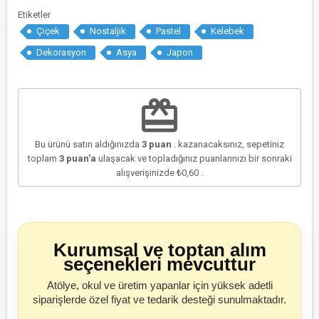
Etiketler
Çiçek
Nostaljik
Pastel
Kelebek
Dekorasyon
Asya
Japon
redeem
Bu ürünü satın aldığınızda
3
puan
. kazanacaksınız, sepetiniz
toplam
3
puan'a
ulaşacak ve topladığınız puanlarınızı bir sonraki
alışverişinizde
₺0,60
.
Kurumsal ve toptan alım
seçenekleri mevcuttur
Atölye, okul ve üretim yapanlar için yüksek adetli
siparişlerde özel fiyat ve tedarik desteği sunulmaktadır.