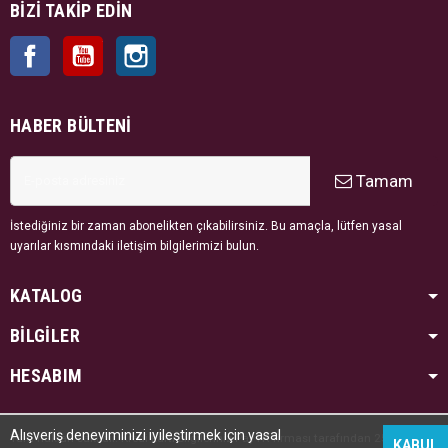
BIZI TAKIP EDIN
Facebook
YouTube
Instagram
HABER BÜLTENI
Tamam
İstediğiniz bir zaman abonelikten çıkabilirsiniz. Bu amaçla, lütfen yasal
uyarılar kısmındaki iletişim bilgilerimizi bulun.
KATALOG
BİLGİLER
HESABIM
Alışveriş deneyiminizi iyileştirmek için yasal
Tüm hakları saklıdır. Kredi kartı bilgileriniz PayTR firması tarafından 256bit SSL
KABUL