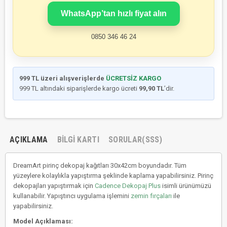
WhatsApp’tan hızlı fiyat alın
0850 346 46 24
999 TL üzeri alışverişlerde
ÜCRETSİZ KARGO
999 TL altındaki siparişlerde kargo ücreti
99,90 TL
’dir.
AÇIKLAMA
BILGI KARTI
SORULAR(SSS)
DreamArt pirinç dekopaj kağıtları 30x42cm boyundadır. Tüm
yüzeylere kolaylıkla yapıştırma şeklinde kaplama yapabilirsiniz. Pirinç
dekopajları yapıştırmak için
Cadence Dekopaj Plus
isimli ürünümüzü
kullanabilir. Yapıştırıcı uygulama işlemini
zemin fırçaları
ile
yapabilirsiniz.
Model Açıklaması: