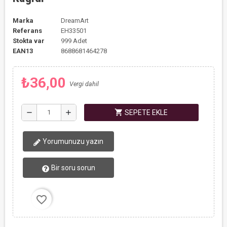
Marka
DreamArt
Referans
EH33501
Stokta var
999 Adet
EAN13
8688681464278
₺36,00
Vergi dahil
shopping_cart
remove
add
SEPETE EKLE
Yorumunuzu yazın
Bir soru sorun
favorite_border