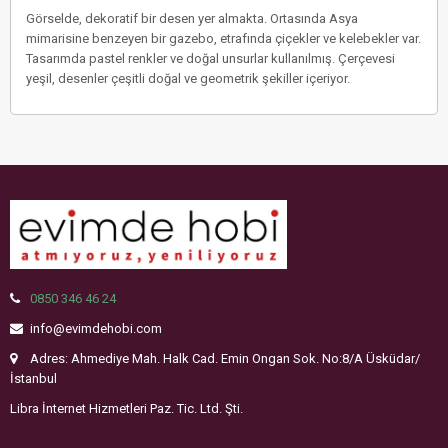
Görselde, dekoratif bir desen yer almakta. Ortasında Asya
mimarisine benzeyen bir gazebo, etrafında çiçekler ve kelebekler var.
Tasarımda pastel renkler ve doğal unsurlar kullanılmış. Çerçevesi
yeşil, desenler çeşitli doğal ve geometrik şekiller içeriyor.
0850 346 46 24
info@evimdehobi.com
Adres: Ahmediye Mah. Halk Cad. Emin Ongan Sok. No:8/A Üsküdar/
İstanbul
Libra İnternet Hizmetleri Paz. Tic. Ltd. Şti.