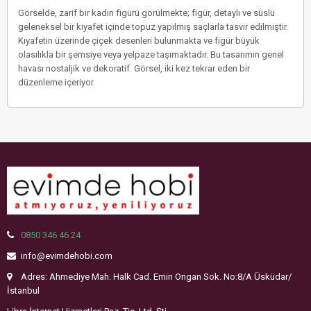
Görselde, zarif bir kadın figürü görülmekte; figür, detaylı ve süslü
geleneksel bir kıyafet içinde topuz yapılmış saçlarla tasvir edilmiştir.
Kıyafetin üzerinde çiçek desenleri bulunmakta ve figür büyük
olasılıkla bir şemsiye veya yelpaze taşımaktadır. Bu tasarımın genel
havası nostaljik ve dekoratif. Görsel, iki kez tekrar eden bir
düzenleme içeriyor.
0850 346 46 24
info@evimdehobi.com
Adres: Ahmediye Mah. Halk Cad. Emin Ongan Sok. No:8/A Üsküdar/
İstanbul