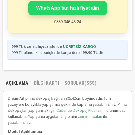
WhatsApp’tan hızlı fiyat alın
0850 346 46 24
999 TL üzeri alışverişlerde
ÜCRETSİZ KARGO
999 TL altındaki siparişlerde kargo ücreti
99,90 TL
’dir.
AÇIKLAMA
BILGI KARTI
SORULAR(SSS)
DreamArt pirinç dekopaj kağıtları 30x42cm boyundadır. Tüm
yüzeylere kolaylıkla yapıştırma şeklinde kaplama yapabilirsiniz. Pirinç
dekopajları yapıştırmak için
Cadence Dekopaj Plus
isimli ürünümüzü
kullanabilir. Yapıştırıcı uygulama işlemini
zemin fırçaları
ile
yapabilirsiniz.
Model Açıklaması: