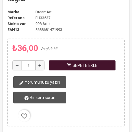
Marka
DreamArt
Referans
EH33537
Stokta var
998 Adet
EAN13
8688681471993
₺36,00
Vergi dahil
shopping_cart
remove
add
SEPETE EKLE
Yorumunuzu yazın
Bir soru sorun
favorite_border