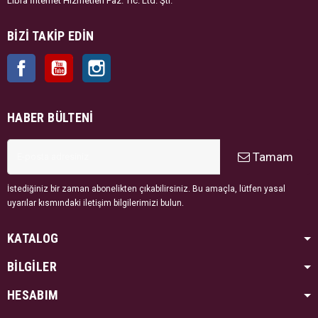
Libra İnternet Hizmetleri Paz. Tic. Ltd. Şti.
BIZI TAKIP EDIN
Facebook
YouTube
Instagram
HABER BÜLTENI
Tamam
İstediğiniz bir zaman abonelikten çıkabilirsiniz. Bu amaçla, lütfen yasal
uyarılar kısmındaki iletişim bilgilerimizi bulun.
KATALOG
BİLGİLER
HESABIM