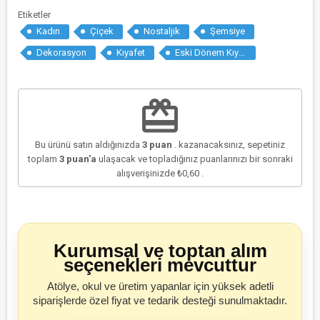
Etiketler
Kadın
Çiçek
Nostaljik
Şemsiye
Dekorasyon
Kıyafet
Eski Dönem Kıyafetleri
redeem
Bu ürünü satın aldığınızda
3
puan
. kazanacaksınız, sepetiniz
toplam
3
puan'a
ulaşacak ve topladığınız puanlarınızı bir sonraki
alışverişinizde
₺0,60
.
Kurumsal ve toptan alım
seçenekleri mevcuttur
Atölye, okul ve üretim yapanlar için yüksek adetli
siparişlerde özel fiyat ve tedarik desteği sunulmaktadır.