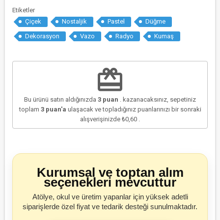
Etiketler
Çiçek
Nostaljik
Pastel
Düğme
Dekorasyon
Vazo
Radyo
Kumaş
redeem
Bu ürünü satın aldığınızda
3
puan
. kazanacaksınız, sepetiniz
toplam
3
puan'a
ulaşacak ve topladığınız puanlarınızı bir sonraki
alışverişinizde
₺0,60
.
Kurumsal ve toptan alım
seçenekleri mevcuttur
Atölye, okul ve üretim yapanlar için yüksek adetli
siparişlerde özel fiyat ve tedarik desteği sunulmaktadır.