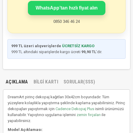
WhatsApp’tan hızlı fiyat alın
0850 346 46 24
999 TL üzeri alışverişlerde
ÜCRETSİZ KARGO
999 TL altındaki siparişlerde kargo ücreti
99,90 TL
’dir.
AÇIKLAMA
BILGI KARTI
SORULAR(SSS)
DreamArt pirinç dekopaj kağıtları 30x42cm boyundadır. Tüm
yüzeylere kolaylıkla yapıştırma şeklinde kaplama yapabilirsiniz. Pirinç
dekopajları yapıştırmak için
Cadence Dekopaj Plus
isimli ürünümüzü
kullanabilir. Yapıştırıcı uygulama işlemini
zemin fırçaları
ile
yapabilirsiniz.
Model Açıklaması: