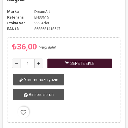
Marka
DreamArt
Referans
EH33615
Stokta var
999 Adet
EAN13
8688681418547
₺36,00
Vergi dahil
shopping_cart
remove
add
SEPETE EKLE
Yorumunuzu yazın
Bir soru sorun
favorite_border