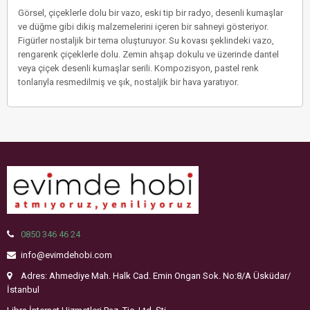
Görsel, çiçeklerle dolu bir vazo, eski tip bir radyo, desenli kumaşlar
ve düğme gibi dikiş malzemelerini içeren bir sahneyi gösteriyor.
Figürler nostaljik bir tema oluşturuyor. Su kovası şeklindeki vazo,
rengarenk çiçeklerle dolu. Zemin ahşap dokulu ve üzerinde dantel
veya çiçek desenli kumaşlar serili. Kompozisyon, pastel renk
tonlarıyla resmedilmiş ve şık, nostaljik bir hava yaratıyor.
0850 346 46 24
info@evimdehobi.com
Adres: Ahmediye Mah. Halk Cad. Emin Ongan Sok. No:8/A Üsküdar/
İstanbul