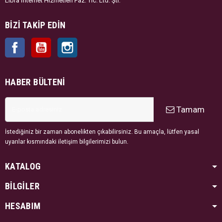
Libra İnternet Hizmetleri Paz. Tic. Ltd. Şti.
BIZI TAKIP EDIN
Facebook
YouTube
Instagram
HABER BÜLTENI
Tamam
İstediğiniz bir zaman abonelikten çıkabilirsiniz. Bu amaçla, lütfen yasal
uyarılar kısmındaki iletişim bilgilerimizi bulun.
KATALOG
BİLGİLER
HESABIM