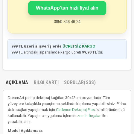
WhatsApp’tan hızlı fiyat alın
0850 346 46 24
999 TL üzeri alışverişlerde
ÜCRETSİZ KARGO
999 TL altındaki siparişlerde kargo ücreti
99,90 TL
’dir.
AÇIKLAMA
BILGI KARTI
SORULAR(SSS)
DreamArt pirinç dekopaj kağıtları 30x42cm boyundadır. Tüm
yüzeylere kolaylıkla yapıştırma şeklinde kaplama yapabilirsiniz. Pirinç
dekopajları yapıştırmak için
Cadence Dekopaj Plus
isimli ürünümüzü
kullanabilir. Yapıştırıcı uygulama işlemini
zemin fırçaları
ile
yapabilirsiniz.
Model Açıklaması: