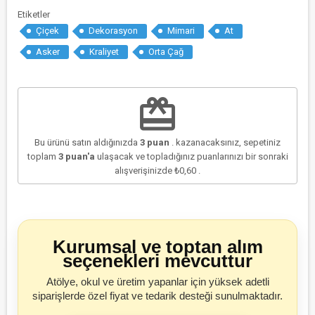
Etiketler
Çiçek
Dekorasyon
Mimari
At
Asker
Kraliyet
Orta Çağ
redeem
Bu ürünü satın aldığınızda
3
puan
. kazanacaksınız, sepetiniz
toplam
3
puan'a
ulaşacak ve topladığınız puanlarınızı bir sonraki
alışverişinizde
₺0,60
.
Kurumsal ve toptan alım
seçenekleri mevcuttur
Atölye, okul ve üretim yapanlar için yüksek adetli
siparişlerde özel fiyat ve tedarik desteği sunulmaktadır.