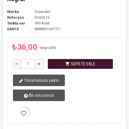
Marka
DreamArt
Referans
EH33619
Stokta var
999 Adet
EAN13
8688681447721
₺36,00
Vergi dahil
shopping_cart
remove
add
SEPETE EKLE
Yorumunuzu yazın
Bir soru sorun
favorite_border