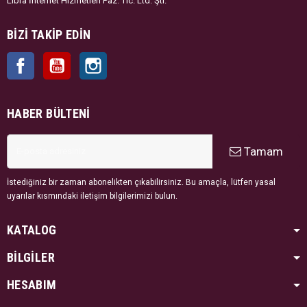
Libra İnternet Hizmetleri Paz. Tic. Ltd. Şti.
BIZI TAKIP EDIN
Facebook
YouTube
Instagram
HABER BÜLTENI
Tamam
İstediğiniz bir zaman abonelikten çıkabilirsiniz. Bu amaçla, lütfen yasal
uyarılar kısmındaki iletişim bilgilerimizi bulun.
KATALOG
BİLGİLER
HESABIM