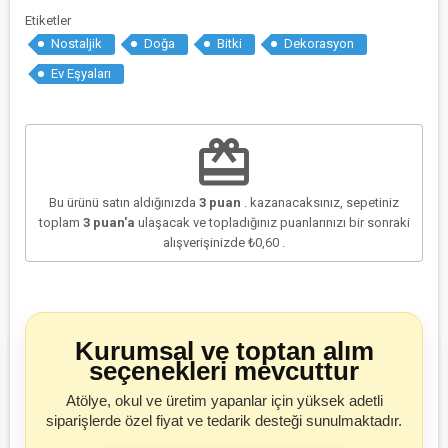
Etiketler
Nostaljik
Doğa
Bitki
Dekorasyon
Ev Eşyaları
redeem
Bu ürünü satın aldığınızda
3
puan
. kazanacaksınız, sepetiniz
toplam
3
puan'a
ulaşacak ve topladığınız puanlarınızı bir sonraki
alışverişinizde
₺0,60
.
Kurumsal ve toptan alım
seçenekleri mevcuttur
Atölye, okul ve üretim yapanlar için yüksek adetli
siparişlerde özel fiyat ve tedarik desteği sunulmaktadır.