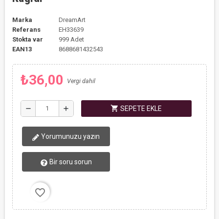
Marka
DreamArt
Referans
EH33639
Stokta var
999 Adet
EAN13
8688681432543
₺36,00
Vergi dahil
shopping_cart
remove
add
SEPETE EKLE
Yorumunuzu yazın
Bir soru sorun
favorite_border