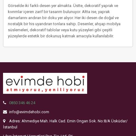
Görselde iki farklı desen yer almakta. Üstte, dekoratif yaprak ve
kıvrımlar içeren zarif bir tasarım bulunuyor. Altta ise, yaprak
damarlarını andıran bir doku yer alıyor. Her iki desen de doğal ve
nostaljik bir his uyandıran tonlara sahip. Desenler, ahşap mobilya
süslemeleri, dekoratif tablolar veya kutu yüzeyleri gibi çeşitli
yüzeylerde estetik bir dokunuş katmak amacıyla kullanılabilir.
0850 346 46 24
info@evimdehobi.com
Adres: Ahmediye Mah. Halk Cad. Emin Ongan Sok. No:8/A Üsküdar/
İstanbul