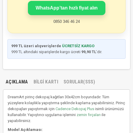
WhatsApp’tan hızlı fiyat alın
0850 346 46 24
999 TL üzeri alışverişlerde
ÜCRETSİZ KARGO
999 TL altındaki siparişlerde kargo ücreti
99,90 TL
’dir.
AÇIKLAMA
BILGI KARTI
SORULAR(SSS)
DreamArt pirinç dekopaj kağıtları 30x42cm boyundadır. Tüm
yüzeylere kolaylıkla yapıştırma şeklinde kaplama yapabilirsiniz. Pirinç
dekopajları yapıştırmak için
Cadence Dekopaj Plus
isimli ürünümüzü
kullanabilir. Yapıştırıcı uygulama işlemini
zemin fırçaları
ile
yapabilirsiniz.
Model Açıklaması: