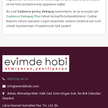
ve her türlü yüzeyde kolay uygulama sağlar.
Bu özel
Cadence pirinç dekopaj
tasarımlarını, en iyi sonuçlar için
Cadence Dekopaj Plus
tutkalı ile keyifle kullanabilirsiniz. Cadılar
Bayramı ruhunu yansıtan özgün tasarımlar, sadece Cadence için özel
olarak hazırlanmıştır. Projelerinizde fark yaratın!
0850 346 46 24
info@evimdehobi.com
Adres: Ahmediye Mah. Halk Cad. Emin Ongan Sok. No:8/A Üsküdar/
İstanbul
Libra İnternet Hizmetleri Paz. Tic. Ltd. Şti.