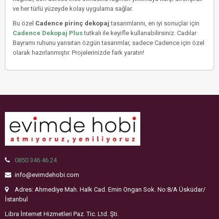
ve her türlü yüzeyde kolay uygulama sağlar.
Bu özel
Cadence pirinç dekopaj
tasarımlarını, en iyi sonuçlar için
Cadence Dekopaj Plus
tutkalı ile keyifle kullanabilirsiniz. Cadılar
Bayramı ruhunu yansıtan özgün tasarımlar, sadece Cadence için özel
olarak hazırlanmıştır. Projelerinizde fark yaratın!
0850 346 46 24
info@evimdehobi.com
Adres: Ahmediye Mah. Halk Cad. Emin Ongan Sok. No:8/A Üsküdar/
İstanbul
Libra İnternet Hizmetleri Paz. Tic. Ltd. Şti.