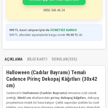
0850 346 46 24
999 TL üzeri alışverişlerde
ÜCRETSİZ KARGO
999 TL altındaki siparişlerde kargo ücreti
99,90 TL
’dir.
AÇIKLAMA
BILGI KARTI
SORULAR(SSS)
Halloween (Cadılar Bayramı) Temalı
Cadence Pirinç Dekopaj Kâğıtları (30x42
cm)
Cadence'in
Halloween (Cadılar Bayramı)
temasına özel olarak
ürettiği,
30x42 cm
ebatlarındaki
pirinç dekopaj kâğıtları
, dekopaj
projelerinize mistik bir hava katıyor. Çeltik sapından üretilen bu özel
kâğıtlar, son derece ince olmasına rağmen yırtılmaya karşı dirençlidir