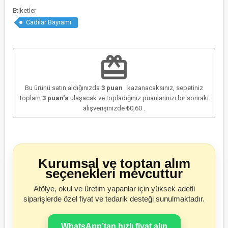
Etiketler
Cadılar Bayramı
redeem
Bu ürünü satın aldığınızda
3
puan
. kazanacaksınız, sepetiniz
toplam
3
puan'a
ulaşacak ve topladığınız puanlarınızı bir sonraki
alışverişinizde
₺0,60
.
Kurumsal ve toptan alım
seçenekleri mevcuttur
Atölye, okul ve üretim yapanlar için yüksek adetli
siparişlerde özel fiyat ve tedarik desteği sunulmaktadır.
WhatsApp’tan hızlı fiyat alın