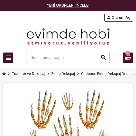
YENİ ÜRÜNLERİ İNCELE!
person
Oturum Aç
0
view_headline
search
chevron_right
chevron_right
chevron_right
Transfer ve Dekopaj
Pirinç Dekopaj
Cadence Pirinç Dekopaj Desenle