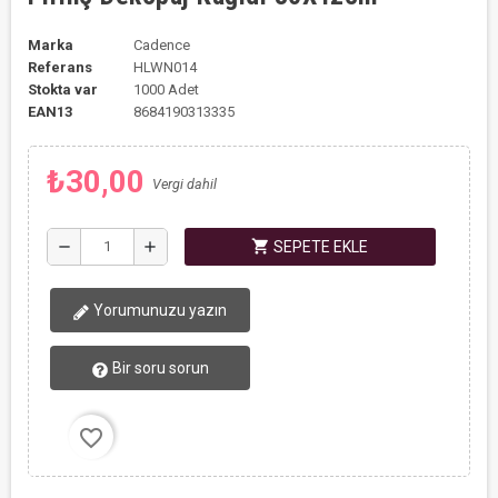
Marka
Cadence
Referans
HLWN014
Stokta var
1000 Adet
EAN13
8684190313335
₺30,00
Vergi dahil
shopping_cart
remove
add
SEPETE EKLE
Yorumunuzu yazın
Bir soru sorun
favorite_border