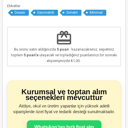
Etiketler
Desen
Geometrik
Simetri
Minimal
redeem
Bu ürünü satın aldığınızda
5
puan
. kazanacaksınız, sepetiniz
toplam
5
puan'a
ulaşacak ve topladığınız puanlarınızı bir sonraki
alışverişinizde
₺1,00
.
Kurumsal ve toptan alım
seçenekleri mevcuttur
Atölye, okul ve üretim yapanlar için yüksek adetli
siparişlerde özel fiyat ve tedarik desteği sunulmaktadır.
WhatsApp’tan hızlı fiyat alın