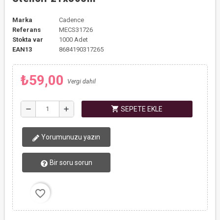
Marka
Cadence
Referans
MECS31726
Stokta var
1000 Adet
EAN13
8684190317265
₺59,00
Vergi dahil
shopping_cart
remove
add
SEPETE EKLE
Yorumunuzu yazın
Bir soru sorun
favorite_border