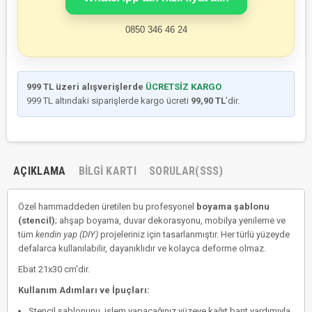
0850 346 46 24
999 TL üzeri alışverişlerde
ÜCRETSİZ KARGO
999 TL altındaki siparişlerde kargo ücreti
99,90 TL
’dir.
AÇIKLAMA
BILGI KARTI
SORULAR(SSS)
Özel hammaddeden üretilen bu profesyonel
boyama şablonu
(stencil)
; ahşap boyama, duvar dekorasyonu, mobilya yenileme ve
tüm
kendin yap (DIY)
projeleriniz için tasarlanmıştır. Her türlü yüzeyde
defalarca kullanılabilir, dayanıklıdır ve kolayca deforme olmaz.
Ebat 21x30 cm'dir.
Kullanım Adımları ve İpuçları:
Stencil şablonunu, işlem yapacağınız yüzeye kağıt bant yardımıyla