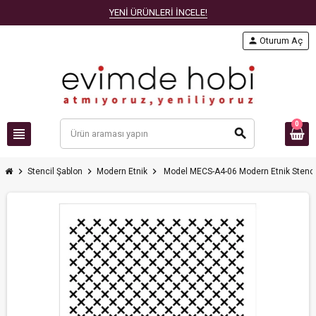
YENİ ÜRÜNLERİ İNCELE!
person
Oturum Aç
0
view_headline
search
chevron_right
chevron_right
chevron_right
Stencil Şablon
Modern Etnik
Model MECS-A4-06 Modern Etnik Stenc