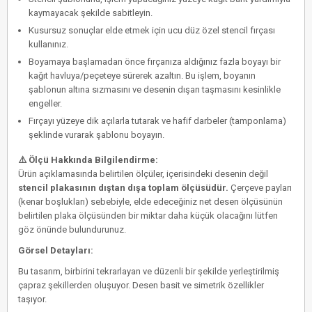
kaymayacak şekilde sabitleyin.
Kusursuz sonuçlar elde etmek için
ucu düz özel stencil fırçası
kullanınız.
Boyamaya başlamadan önce fırçanıza aldığınız fazla boyayı bir
kağıt havluya/peçeteye sürerek azaltın. Bu işlem, boyanın
şablonun altına sızmasını ve desenin dışarı taşmasını kesinlikle
engeller.
Fırçayı yüzeye dik açılarla tutarak ve hafif darbeler (tamponlama)
şeklinde vurarak şablonu boyayın.
⚠️ Ölçü Hakkında Bilgilendirme:
Ürün açıklamasında belirtilen ölçüler, içerisindeki desenin değil
stencil plakasının dıştan dışa toplam ölçüsüdür.
Çerçeve payları
(kenar boşlukları) sebebiyle, elde edeceğiniz net desen ölçüsünün
belirtilen plaka ölçüsünden bir miktar daha küçük olacağını lütfen
göz önünde bulundurunuz.
Görsel Detayları:
Bu tasarım, birbirini tekrarlayan ve düzenli bir şekilde yerleştirilmiş
çapraz şekillerden oluşuyor. Desen basit ve simetrik özellikler
taşıyor.