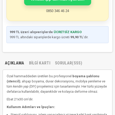
0850 346 46 24
999 TL üzeri alışverişlerde
ÜCRETSİZ KARGO
999 TL altındaki siparişlerde kargo ücreti
99,90 TL
’dir.
AÇIKLAMA
BILGI KARTI
SORULAR(SSS)
Özel hammaddeden üretilen bu profesyonel
boyama şablonu
(stencil)
; ahşap boyama, duvar dekorasyonu, mobilya yenileme ve
tüm
kendin yap (DIY)
projeleriniz için tasarlanmıştır. Her türlü yüzeyde
defalarca kullanılabilir, dayanıklıdır ve kolayca deforme olmaz.
Ebat 21x30 cm'dir.
Kullanım Adımları ve İpuçları:
Stencil şablonunu, işlem yapacağınız yüzeye kağıt bant yardımıyla