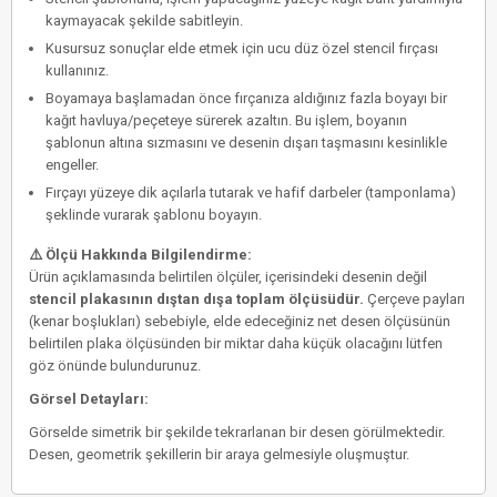
kaymayacak şekilde sabitleyin.
Kusursuz sonuçlar elde etmek için
ucu düz özel stencil fırçası
kullanınız.
Boyamaya başlamadan önce fırçanıza aldığınız fazla boyayı bir
kağıt havluya/peçeteye sürerek azaltın. Bu işlem, boyanın
şablonun altına sızmasını ve desenin dışarı taşmasını kesinlikle
engeller.
Fırçayı yüzeye dik açılarla tutarak ve hafif darbeler (tamponlama)
şeklinde vurarak şablonu boyayın.
⚠️ Ölçü Hakkında Bilgilendirme:
Ürün açıklamasında belirtilen ölçüler, içerisindeki desenin değil
stencil plakasının dıştan dışa toplam ölçüsüdür.
Çerçeve payları
(kenar boşlukları) sebebiyle, elde edeceğiniz net desen ölçüsünün
belirtilen plaka ölçüsünden bir miktar daha küçük olacağını lütfen
göz önünde bulundurunuz.
Görsel Detayları:
Görselde simetrik bir şekilde tekrarlanan bir desen görülmektedir.
Desen, geometrik şekillerin bir araya gelmesiyle oluşmuştur.