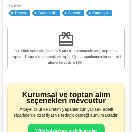
Etiketler
Desen
Geometrik
Simetri
Karmaşık
redeem
Bu ürünü satın aldığınızda
5
puan
. kazanacaksınız, sepetiniz
toplam
5
puan'a
ulaşacak ve topladığınız puanlarınızı bir sonraki
alışverişinizde
₺1,00
.
Kurumsal ve toptan alım
seçenekleri mevcuttur
Atölye, okul ve üretim yapanlar için yüksek adetli
siparişlerde özel fiyat ve tedarik desteği sunulmaktadır.
WhatsApp’tan hızlı fiyat alın