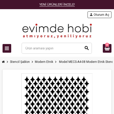
YENİ ÜRÜNLERİ İNCELE!
person
Oturum Aç
0
view_headline
search
chevron_right
chevron_right
chevron_right
Stencil Şablon
Modern Etnik
Model MECS-A4-08 Modern Etnik Stenc