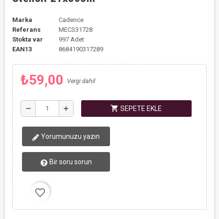
Marka
Cadence
Referans
MECS31728
Stokta var
997 Adet
EAN13
8684190317289
₺59,00
Vergi dahil
shopping_cart
remove
add
SEPETE EKLE
Yorumunuzu yazın
Bir soru sorun
favorite_border