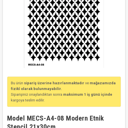
Bu ürün
sipariş üzerine hazırlanmaktadır
ve
mağazamızda
fizikî olarak bulunmayabilir.
Siparişiniz onaylandıktan sonra
maksimum 1 iş günü içinde
kargoya teslim edilir.
Model MECS-A4-08 Modern Etnik
Stencil 21x30cm