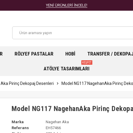
YENİ ÜRÜNLERİ İNCELE!
AR
RÖLYEF PASTALAR
HOBI
TRANSFER / DEKOPA
KEŞFET
ATÖLYE TASARIMLARI
Aka Pirinç Dekopaj Desenleri
chevron_right
Model NG117 NagehanAka Pirinç Dekop
Model NG117 NagehanAka Pirinç Dekopa
Marka
Nagehan Aka
Referans
EH57466