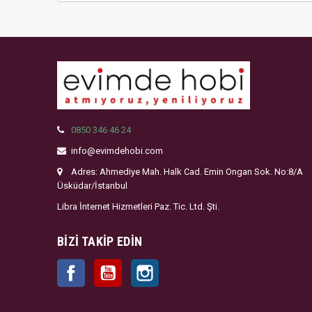
0850 346 46 24
info@evimdehobi.com
Adres: Ahmediye Mah. Halk Cad. Emin Ongan Sok. No:8/A
Üsküdar/İstanbul
Libra İnternet Hizmetleri Paz. Tic. Ltd. Şti.
BIZI TAKIP EDIN
Facebook
YouTube
Instagram