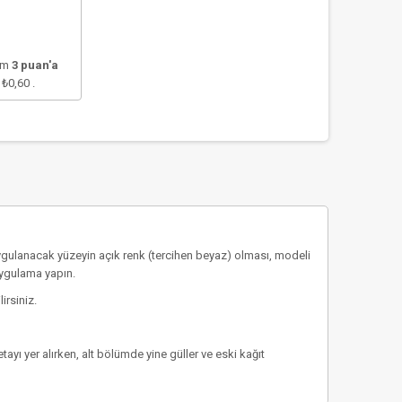
lam
3
puan'a
e
₺0,60
.
ygulanacak yüzeyin açık renk (tercihen beyaz) olması, modeli
uygulama yapın.
irsiniz.
ayı yer alırken, alt bölümde yine güller ve eski kağıt