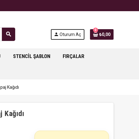
0
search
person
Oturum Aç
₺0,00
J
STENCIL ŞABLON
FIRÇALAR
aj Kağıdı
j Kağıdı