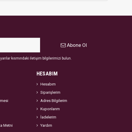
Abone Ol
arılar kısmındaki iletişim bilgilerimizi bulun.
HESABIM
Hesabım
Siparişlerim
şmesi
Adres Bilgilerim
Kuponlarım
İadelerim
za Metni
Yardım