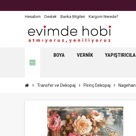
Hesabım
Destek
Banka Bilgileri
Kargom Nerede?
BOYA
VERNIK
YAPIŞTIRICIL
view_headline
chevron_right
Transfer ve Dekopaj
chevron_right
Pirinç Dekopaj
chevron_right
Nagehan 