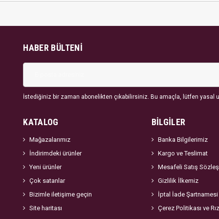
HABER BÜLTENI
İstediğiniz bir zaman abonelikten çıkabilirsiniz. Bu amaçla, lütfen yasal uy
KATALOG
BİLGİLER
Mağazalarımız
Banka Bilgilerimiz
İndirimdeki ürünler
Kargo ve Teslimat
Yeni ürünler
Mesafeli Satış Sözle
Çok satanlar
Gizlilik İlkemiz
Bizimle iletişime geçin
İptal İade Şartnamesi
Site haritası
Çerez Politikası ve Rı