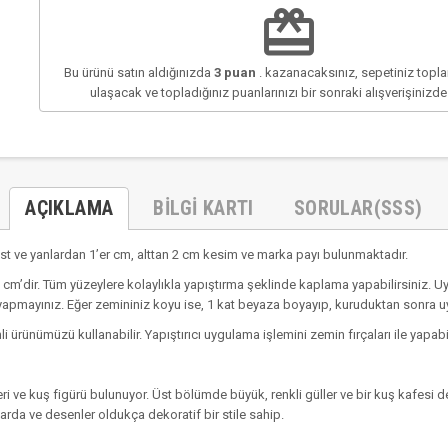
redeem
Bu ürünü satın aldığınızda
3
puan
. kazanacaksınız, sepetiniz top
ulaşacak ve topladığınız puanlarınızı bir sonraki alışverişinizd
AÇIKLAMA
BILGI KARTI
SORULAR(SSS)
t ve yanlardan 1’er cm, alttan 2 cm kesim ve marka payı bulunmaktadır.
cm’dir. Tüm yüzeylere kolaylıkla yapıştırma şeklinde kaplama yapabilirsiniz. U
yapmayınız. Eğer zemininiz koyu ise, 1 kat beyaza boyayıp, kuruduktan sonra 
li ürünümüzü kullanabilir. Yapıştırıcı uygulama işlemini zemin fırçaları ile yapabil
i ve kuş figürü bulunuyor. Üst bölümde büyük, renkli güller ve bir kuş kafesi det
arda ve desenler oldukça dekoratif bir stile sahip.