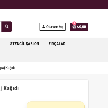
0
search
person
Oturum Aç
₺0,00
J
STENCIL ŞABLON
FIRÇALAR
aj Kağıdı
j Kağıdı