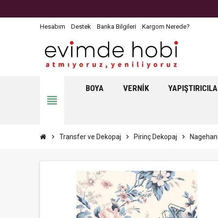
Hesabım
Destek
Banka Bilgileri
Kargom Nerede?
BOYA
VERNIK
YAPIŞTIRICIL
view_headline
chevron_right
Transfer ve Dekopaj
chevron_right
Pirinç Dekopaj
chevron_right
Nagehan 