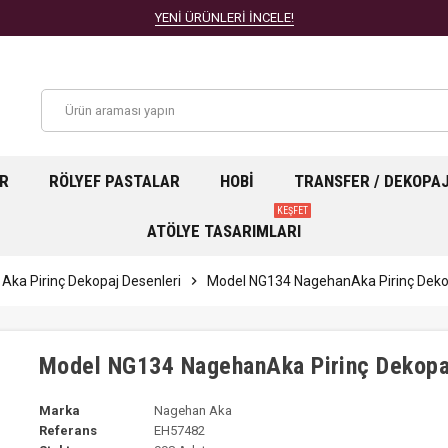
YENİ ÜRÜNLERİ İNCELE!
AR
RÖLYEF PASTALAR
HOBI
TRANSFER / DEKOPA
KEŞFET
ATÖLYE TASARIMLARI
Aka Pirinç Dekopaj Desenleri
chevron_right
Model NG134 NagehanAka Pirinç Dekop
Model NG134 NagehanAka Pirinç Dekopa
Marka
Nagehan Aka
Referans
EH57482