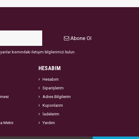
Abone Ol
arılar kısmındaki iletişim bilgilerimizi bulun.
HESABIM
Hesabım
Siparişlerim
şmesi
Adres Bilgilerim
Kuponlarım
İadelerim
za Metni
Yardım