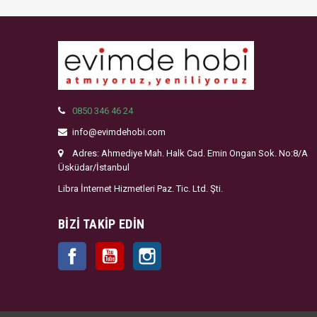
0850 346 46 24
info@evimdehobi.com
Adres: Ahmediye Mah. Halk Cad. Emin Ongan Sok. No:8/A
Üsküdar/İstanbul
Libra İnternet Hizmetleri Paz. Tic. Ltd. Şti.
BIZI TAKIP EDIN
Facebook
YouTube
Instagram