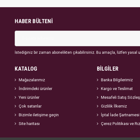
HABER BÜLTENI
İstediğiniz bir zaman abonelikten çıkabilirsiniz. Bu amaçla, lütfen yasal uy
KATALOG
BİLGİLER
Mağazalarımız
Banka Bilgilerimiz
İndirimdeki ürünler
Kargo ve Teslimat
Yeni ürünler
Mesafeli Satış Sözle
Çok satanlar
Gizlilik İlkemiz
Bizimle iletişime geçin
İptal İade Şartnamesi
Site haritası
Çerez Politikası ve Rı