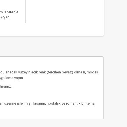
lam
3
puan'a
e
₺0,60
.
ygulanacak yüzeyin açık renk (tercihen beyaz) olması, modeli
uygulama yapın.
irsiniz.
lan üzerine işlenmiş. Tasarım, nostaljik ve romantik bir tema