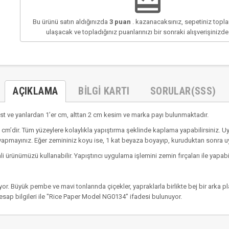
redeem
Bu ürünü satın aldığınızda
3
puan
. kazanacaksınız, sepetiniz top
ulaşacak ve topladığınız puanlarınızı bir sonraki alışverişinizd
AÇIKLAMA
BILGI KARTI
SORULAR(SSS)
t ve yanlardan 1’er cm, alttan 2 cm kesim ve marka payı bulunmaktadır.
cm’dir. Tüm yüzeylere kolaylıkla yapıştırma şeklinde kaplama yapabilirsiniz. U
yapmayınız. Eğer zemininiz koyu ise, 1 kat beyaza boyayıp, kuruduktan sonra 
li ürünümüzü kullanabilir. Yapıştırıcı uygulama işlemini zemin fırçaları ile yapabil
or. Büyük pembe ve mavi tonlarında çiçekler, yapraklarla birlikte bej bir arka p
sap bilgileri ile "Rice Paper Model NG0134" ifadesi bulunuyor.