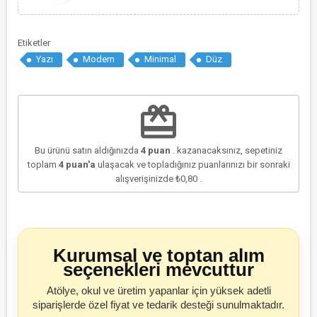
Etiketler
Yazı
Modern
Minimal
Düz
redeem
Bu ürünü satın aldığınızda
4
puan
. kazanacaksınız, sepetiniz
toplam
4
puan'a
ulaşacak ve topladığınız puanlarınızı bir sonraki
alışverişinizde
₺0,80
.
Kurumsal ve toptan alım
seçenekleri mevcuttur
Atölye, okul ve üretim yapanlar için yüksek adetli
siparişlerde özel fiyat ve tedarik desteği sunulmaktadır.