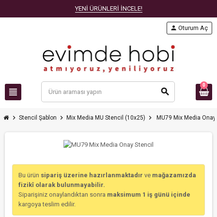
YENİ ÜRÜNLERİ İNCELE!
person
Oturum Aç
0
view_headline
search
chevron_right
chevron_right
chevron_right
Stencil Şablon
Mix Media MU Stencil (10x25)
MU79 Mix Media Onay 
Bu ürün
sipariş üzerine hazırlanmaktadır
ve
mağazamızda
fizikî olarak bulunmayabilir.
Siparişiniz onaylandıktan sonra
maksimum 1 iş günü içinde
kargoya teslim edilir.