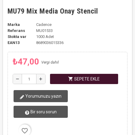
MU79 Mix Media Onay Stencil
Marka
Cadence
Referans
MU01533
Stokta var
1000 Adet
EAN13
8689036015336
₺47,00
Vergi dahil
shopping_cart
remove
add
SEPETE EKLE
Yorumunuzu yazın
Bir soru sorun
favorite_border