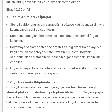
kullanılabilir, dayanıklıdır ve kolayca deforme olmaz.
Ebat 10x25 cm'dir.
Kullanım Adımları ve İpuçları:
Stencil şablonunu, işlem yapacağınız yüzeye kağıt bant yardımıyla
kaymayacak şekilde sabitleyin.
Kusursuz sonuçlar elde etmek için
ucu düz özel stencil fırçası
kullanınız.
Boyamaya başlamadan önce fırçanıza aldığınız fazla boyayı bir
kağıt havluya/peçeteye sürerek azaltın. Bu işlem, boyanın
şablonun altına sızmasını ve desenin dışarı taşmasını kesinlikle
engeller.
Fırçayı yüzeye dik açılarla tutarak ve hafif darbeler (tamponlama)
şeklinde vurarak şablonu boyayın.
⚠️ Ölçü Hakkında Bilgilendirme:
Ürün açıklamasında belirtilen ölçüler, içerisindeki desenin değil
stencil plakasının dıştan dışa toplam ölçüsüdür.
Çerçeve payları
(kenar boşlukları) sebebiyle, elde edeceğiniz net desen ölçüsünün
belirtilen plaka ölçüsünden bir miktar daha küçük olacağını lütfen
göz önünde bulundurunuz.