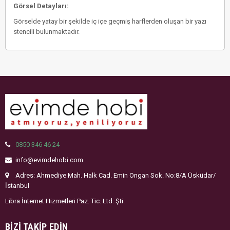
Görsel Detayları:
Görselde yatay bir şekilde iç içe geçmiş harflerden oluşan bir yazı
stencili bulunmaktadır.
0850 346 46 24
info@evimdehobi.com
Adres: Ahmediye Mah. Halk Cad. Emin Ongan Sok. No:8/A Üsküdar/
İstanbul
Libra İnternet Hizmetleri Paz. Tic. Ltd. Şti.
BIZI TAKIP EDIN