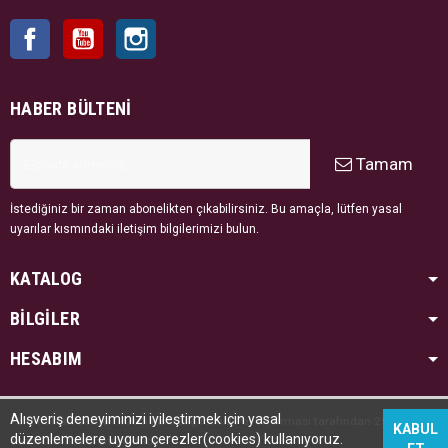
Facebook
YouTube
Instagram
HABER BÜLTENI
Tamam
İstediğiniz bir zaman abonelikten çıkabilirsiniz. Bu amaçla, lütfen yasal
uyarılar kısmındaki iletişim bilgilerimizi bulun.
KATALOG
BİLGİLER
HESABIM
Alışveriş deneyiminizi iyileştirmek için yasal
Tüm hakları saklıdır. Kredi kartı bilgileriniz PayTR firması tarafından 256bit SSL
KABUL
düzenlemelere uygun çerezler(cookies) kullanıyoruz.
sertifikası ile korunmaktadır.