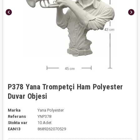
chevron_left
chevron_right
P378 Yana Trompetçi Ham Polyester
Duvar Objesi
Marka
Yana Polyester
Referans
YNP378
Stokta var
10 Adet
EAN13
8689262070529