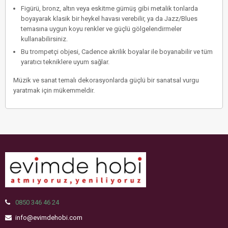
Figürü, bronz, altın veya eskitme gümüş gibi metalik tonlarda
boyayarak klasik bir heykel havası verebilir, ya da Jazz/Blues
temasına uygun koyu renkler ve güçlü gölgelendirmeler
kullanabilirsiniz.
Bu trompetçi objesi,
Cadence akrilik boyalar
ile boyanabilir ve tüm
yaratıcı tekniklere uyum sağlar.
Müzik ve sanat temalı dekorasyonlarda güçlü bir sanatsal vurgu
yaratmak için mükemmeldir.
0850 346 46 24
info@evimdehobi.com