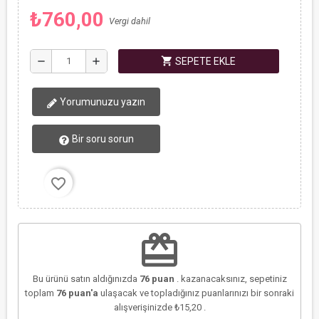
₺760,00
Vergi dahil
shopping_cart
remove
add
SEPETE EKLE
Yorumunuzu yazın
Bir soru sorun
favorite_border
redeem
Bu ürünü satın aldığınızda
76
puan
. kazanacaksınız, sepetiniz
toplam
76
puan'a
ulaşacak ve topladığınız puanlarınızı bir sonraki
alışverişinizde
₺15,20
.