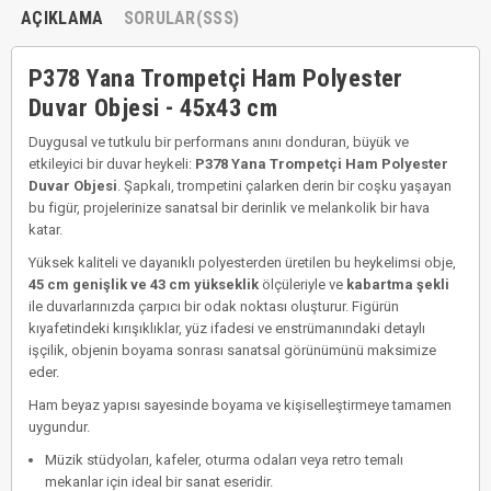
AÇIKLAMA
SORULAR(SSS)
P378 Yana Trompetçi Ham Polyester
Duvar Objesi - 45x43 cm
Duygusal ve tutkulu bir performans anını donduran, büyük ve
etkileyici bir duvar heykeli:
P378 Yana Trompetçi Ham Polyester
Duvar Objesi
. Şapkalı, trompetini çalarken derin bir coşku yaşayan
bu figür, projelerinize sanatsal bir derinlik ve melankolik bir hava
katar.
Yüksek kaliteli ve dayanıklı polyesterden üretilen bu heykelimsi obje,
45 cm genişlik ve 43 cm yükseklik
ölçüleriyle ve
kabartma şekli
ile duvarlarınızda çarpıcı bir odak noktası oluşturur. Figürün
kıyafetindeki kırışıklıklar, yüz ifadesi ve enstrümanındaki detaylı
işçilik, objenin boyama sonrası sanatsal görünümünü maksimize
eder.
Ham beyaz yapısı sayesinde boyama ve kişiselleştirmeye tamamen
uygundur.
Müzik stüdyoları, kafeler, oturma odaları veya retro temalı
mekanlar için ideal bir sanat eseridir.