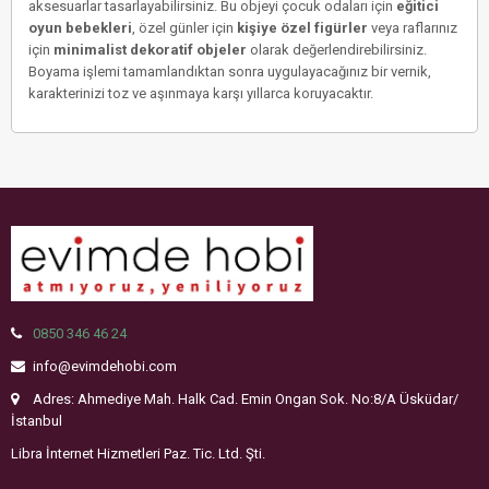
aksesuarlar tasarlayabilirsiniz. Bu objeyi çocuk odaları için
eğitici
oyun bebekleri
, özel günler için
kişiye özel figürler
veya raflarınız
için
minimalist dekoratif objeler
olarak değerlendirebilirsiniz.
Boyama işlemi tamamlandıktan sonra uygulayacağınız bir vernik,
karakterinizi toz ve aşınmaya karşı yıllarca koruyacaktır.
0850 346 46 24
info@evimdehobi.com
Adres: Ahmediye Mah. Halk Cad. Emin Ongan Sok. No:8/A Üsküdar/
İstanbul
Libra İnternet Hizmetleri Paz. Tic. Ltd. Şti.