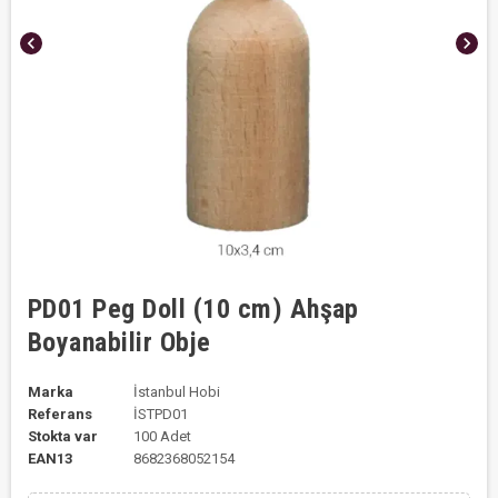
chevron_left
chevron_right
PD01 Peg Doll (10 cm) Ahşap
Boyanabilir Obje
Marka
İstanbul Hobi
Referans
İSTPD01
Stokta var
100 Adet
EAN13
8682368052154