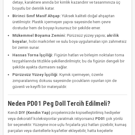
detayı, karaktere anında bir kimlik kazandırır ve tasarımınıza üç
boyutlu bir derinlik katar.
Birinci Sınıf Masif Ahşap:
Yüksek kaliteli doğal ahşaptan
üretilmiştir. Plastik içermeyen yapısı sayesinde hem çevre
dostudur hem de boyayı kusursuz bir şekilde emer.
Mükemmel Boyama Zemini:
Pürüzsüz yüzey yapısı;
akrilik
boyalar
, hobi markörleri ve sulu boya uygulamaları için zahmetsiz
bir zemin sunar.
Hassas Torna İşçiliği:
Figürün hatları ve birleşim noktaları torna
tezgahlarında titizlikle şekillendirilmiştir, bu da figürün dengeli bir
şekilde ayakta durmasını sağlar.
Pürüzsüz Yüzey İşçiliği:
Kıymık içermeyen, özenle
zımparalanmış dokusu sayesinde çocukların oyunları için de
güvenli ve keyifli bir materyaldir.
Neden PD01 Peg Doll Tercih Edilmeli?
Kendi
DIY (Kendin Yap)
projelerinizde kişiselleştirilmiş hediyeler
veya dekoratif koleksiyonlar yaratmak istiyorsanız
PD01
çok yönlü
bir seçenektir. Yüzeyine ince uçlu fırçalarla yüz hatları çizebilir, kumaş
parçaları veya dantellerle kıyafetler ekleyebilir, hatta keçelerle