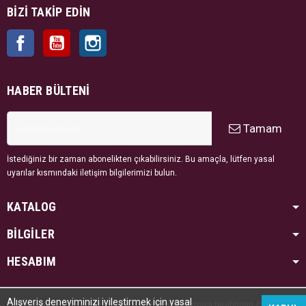
BIZI TAKIP EDIN
Facebook
YouTube
Instagram
HABER BÜLTENI
Tamam
İstediğiniz bir zaman abonelikten çıkabilirsiniz. Bu amaçla, lütfen yasal
uyarılar kısmındaki iletişim bilgilerimizi bulun.
KATALOG
BİLGİLER
HESABIM
Alışveriş deneyiminizi iyileştirmek için yasal
Tüm hakları saklıdır. Kredi kartı bilgileriniz PayTR firması tarafından 256bit SSL