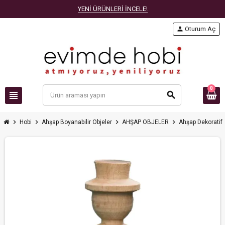
YENİ ÜRÜNLERİ İNCELE!
person
Oturum Aç
0
view_headline
search
chevron_right
chevron_right
chevron_right
chevron_right
Hobi
Ahşap Boyanabilir Objeler
AHŞAP OBJELER
Ahşap Dekoratif 