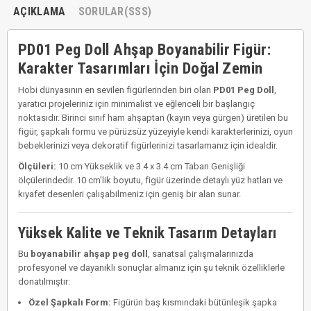
AÇIKLAMA
SORULAR(SSS)
PD01 Peg Doll Ahşap Boyanabilir Figür:
Karakter Tasarımları İçin Doğal Zemin
Hobi dünyasının en sevilen figürlerinden biri olan
PD01 Peg Doll
,
yaratıcı projeleriniz için minimalist ve eğlenceli bir başlangıç
noktasıdır. Birinci sınıf ham ahşaptan (kayın veya gürgen) üretilen bu
figür, şapkalı formu ve pürüzsüz yüzeyiyle kendi karakterlerinizi, oyun
bebeklerinizi veya dekoratif figürlerinizi tasarlamanız için idealdir.
Ölçüleri:
10 cm Yükseklik ve 3.4 x 3.4 cm Taban Genişliği
ölçülerindedir. 10 cm'lik boyutu, figür üzerinde detaylı yüz hatları ve
kıyafet desenleri çalışabilmeniz için geniş bir alan sunar.
Yüksek Kalite ve Teknik Tasarım Detayları
Bu
boyanabilir ahşap peg doll
, sanatsal çalışmalarınızda
profesyonel ve dayanıklı sonuçlar almanız için şu teknik özelliklerle
donatılmıştır:
Özel Şapkalı Form:
Figürün baş kısmındaki bütünleşik şapka