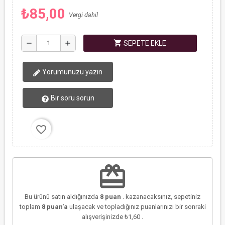
₺85,00
Vergi dahil
shopping_cart
remove
add
SEPETE EKLE
Yorumunuzu yazın
Bir soru sorun
favorite_border
redeem
Bu ürünü satın aldığınızda
8
puan
. kazanacaksınız, sepetiniz
toplam
8
puan'a
ulaşacak ve topladığınız puanlarınızı bir sonraki
alışverişinizde
₺1,60
.