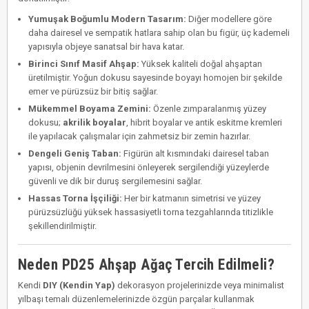
Yumuşak Boğumlu Modern Tasarım:
Diğer modellere göre
daha dairesel ve sempatik hatlara sahip olan bu figür, üç kademeli
yapısıyla objeye sanatsal bir hava katar.
Birinci Sınıf Masif Ahşap:
Yüksek kaliteli doğal ahşaptan
üretilmiştir. Yoğun dokusu sayesinde boyayı homojen bir şekilde
emer ve pürüzsüz bir bitiş sağlar.
Mükemmel Boyama Zemini:
Özenle zımparalanmış yüzey
dokusu;
akrilik boyalar
, hibrit boyalar ve antik eskitme kremleri
ile yapılacak çalışmalar için zahmetsiz bir zemin hazırlar.
Dengeli Geniş Taban:
Figürün alt kısmındaki dairesel taban
yapısı, objenin devrilmesini önleyerek sergilendiği yüzeylerde
güvenli ve dik bir duruş sergilemesini sağlar.
Hassas Torna İşçiliği:
Her bir katmanın simetrisi ve yüzey
pürüzsüzlüğü yüksek hassasiyetli torna tezgahlarında titizlikle
şekillendirilmiştir.
Neden PD25 Ahşap Ağaç Tercih Edilmeli?
Kendi
DIY (Kendin Yap)
dekorasyon projelerinizde veya minimalist
yılbaşı temalı düzenlemelerinizde özgün parçalar kullanmak