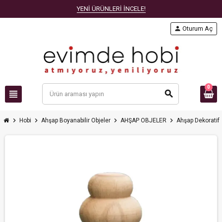
YENİ ÜRÜNLERİ İNCELE!
person
Oturum Aç
0
view_headline
search
chevron_right
chevron_right
chevron_right
chevron_right
Hobi
Ahşap Boyanabilir Objeler
AHŞAP OBJELER
Ahşap Dekoratif 