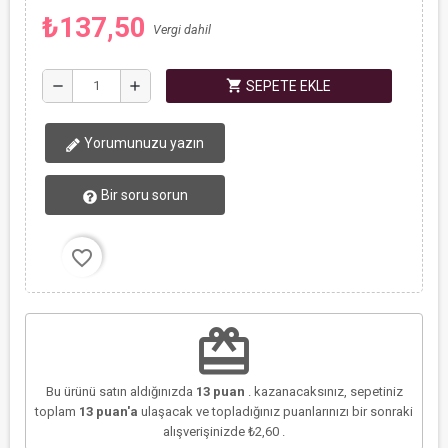
₺137,50
Vergi dahil
shopping_cart
remove
add
SEPETE EKLE
Yorumunuzu yazın
Bir soru sorun
favorite_border
redeem
Bu ürünü satın aldığınızda
13
puan
. kazanacaksınız, sepetiniz
toplam
13
puan'a
ulaşacak ve topladığınız puanlarınızı bir sonraki
alışverişinizde
₺2,60
.