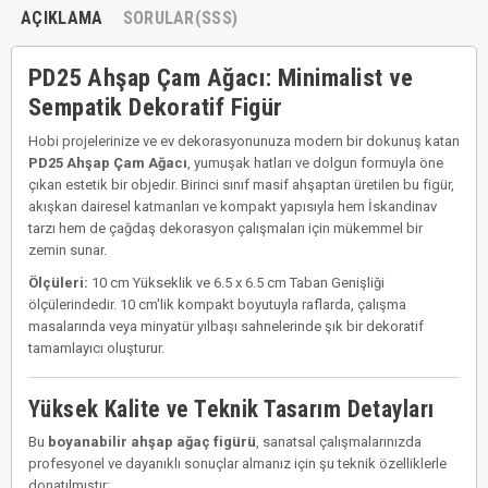
AÇIKLAMA
SORULAR(SSS)
PD25 Ahşap Çam Ağacı: Minimalist ve
Sempatik Dekoratif Figür
Hobi projelerinize ve ev dekorasyonunuza modern bir dokunuş katan
PD25 Ahşap Çam Ağacı
, yumuşak hatları ve dolgun formuyla öne
çıkan estetik bir objedir. Birinci sınıf masif ahşaptan üretilen bu figür,
akışkan dairesel katmanları ve kompakt yapısıyla hem İskandinav
tarzı hem de çağdaş dekorasyon çalışmaları için mükemmel bir
zemin sunar.
Ölçüleri:
10 cm Yükseklik ve 6.5 x 6.5 cm Taban Genişliği
ölçülerindedir. 10 cm'lik kompakt boyutuyla raflarda, çalışma
masalarında veya minyatür yılbaşı sahnelerinde şık bir dekoratif
tamamlayıcı oluşturur.
Yüksek Kalite ve Teknik Tasarım Detayları
Bu
boyanabilir ahşap ağaç figürü
, sanatsal çalışmalarınızda
profesyonel ve dayanıklı sonuçlar almanız için şu teknik özelliklerle
donatılmıştır: