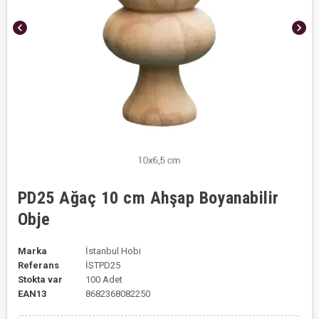
chevron_left
chevron_right
PD25 Ağaç 10 cm Ahşap Boyanabilir
Obje
Marka
İstanbul Hobi
Referans
İSTPD25
Stokta var
100 Adet
EAN13
8682368082250