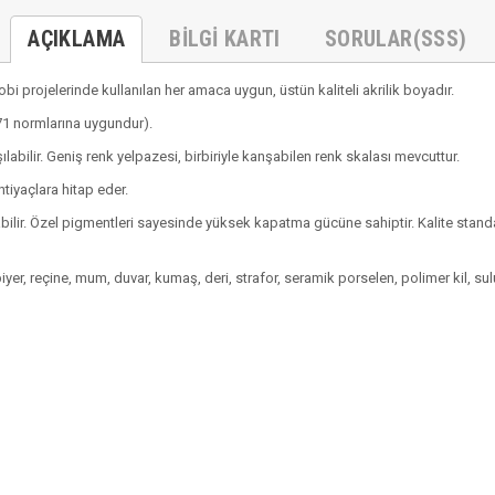
AÇIKLAMA
BILGI KARTI
SORULAR(SSS)
projelerinde kullanılan her amaca uygun, üstün kaliteli akrilik boyadır.
 71 normlarına uygundur).
labilir. Geniş renk yelpazesi, birbiriyle kanşabilen renk skalası mevcuttur.
htiyaçlara hitap eder.
abilir. Özel pigmentleri sayesinde yüksek kapatma gücüne sahiptir. Kalite stand
npiyer, reçine, mum, duvar, kumaş, deri, strafor, seramik porselen, polimer kil, su