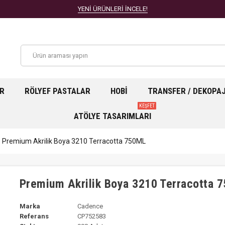
YENİ ÜRÜNLERİ İNCELE!
AR
RÖLYEF PASTALAR
HOBI
TRANSFER / DEKOPA
KEŞFET
ATÖLYE TASARIMLARI
Premium Akrilik Boya 3210 Terracotta 750ML
Premium Akrilik Boya 3210 Terracotta 
Marka
Cadence
Referans
CP752583