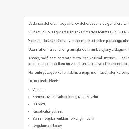
Cadence dekoratif boyama, ev dekorasyonu ve genel craft/hobi 
Su bazlı olup, sağlığa zararlı toksit madde içermez.(CE & EN
Yarımat görünümlü olup verniklenerek istenilen parlaklığa ulaşı
Uzun raf ömrü ve farklı gramajlarda ki ambalajlarıyla değişik i
Ahşap, mdf, ham seramik, metal, taş ve tuval üzerine kullanıl
kremsi olup; ıslak iken su ve sabun ile kolayca temizlenebilir.
Her türlü yüzeyde kullanılabilir: ahşap, mdf, tuval, alçı, karto
Ürün Özellikleri:
Yarı mat
Kremsi kıvam, Çabuk kurur, Kokusuzdur
Su bazlı
Kapatıcılığı yüksek
Serinin başka renkleri ile karıştırılabilir
Uygulaması kolay