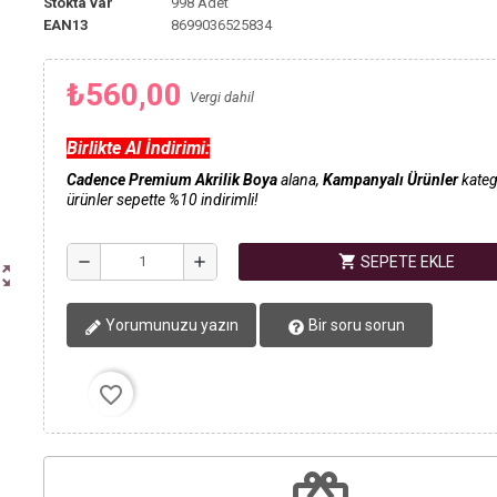
Stokta var
998 Adet
EAN13
8699036525834
₺560,00
Vergi dahil
Birlikte Al İndirimi:
Cadence Premium Akrilik Boya
alana,
Kampanyalı Ürünler
kateg
ürünler sepette %10 indirimli!
shopping_cart
remove
add
SEPETE EKLE
ut_map
Yorumunuzu yazın
Bir soru sorun
favorite_border