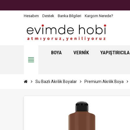
Hesabım
Destek
Banka Bilgileri
Kargom Nerede?
BOYA
VERNIK
YAPIŞTIRICIL
view_headline
chevron_right
Su Bazlı Akrilik Boyalar
chevron_right
Premium Akrilik Boya
chevron_right