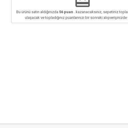
redeem
Bu ürünü satın aldığınızda
56
puan
. kazanacaksınız, sepetiniz top
ulaşacak ve topladığınız puanlarınızı bir sonraki alışverişinizde