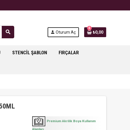
0
search
person
Oturum Aç
₺0,00
J
STENCIL ŞABLON
FIRÇALAR
750ML
Premium Akrilik Boya Kullanım
Alanları