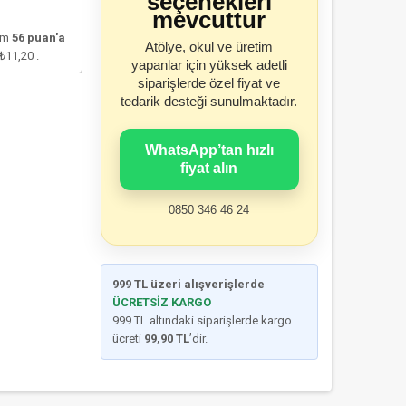
seçenekleri
mevcuttur
lam
56
puan'a
Atölye, okul ve üretim
₺11,20
.
yapanlar için yüksek adetli
siparişlerde özel fiyat ve
tedarik desteği sunulmaktadır.
WhatsApp’tan hızlı
fiyat alın
0850 346 46 24
999 TL üzeri alışverişlerde
ÜCRETSİZ KARGO
999 TL altındaki siparişlerde kargo
ücreti
99,90 TL
’dir.