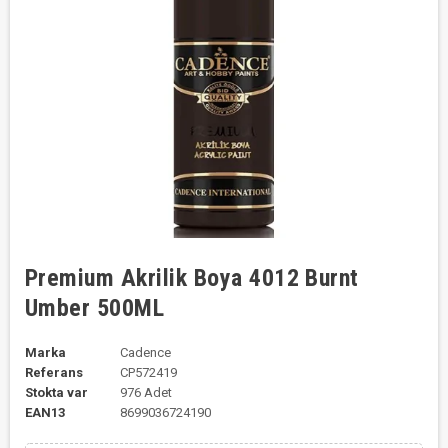
Premium Akrilik Boya 4012 Burnt
Umber 500ML
Marka
Cadence
Referans
CP572419
Stokta var
976 Adet
EAN13
8699036724190