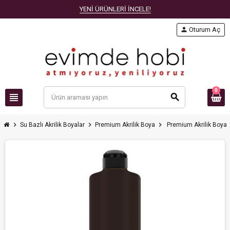
YENİ ÜRÜNLERİ İNCELE!
person
Oturum Aç
0
view_headline
search
chevron_right
chevron_right
chevron_right
Su Bazlı Akrilik Boyalar
Premium Akrilik Boya
Premium Akrilik Boya