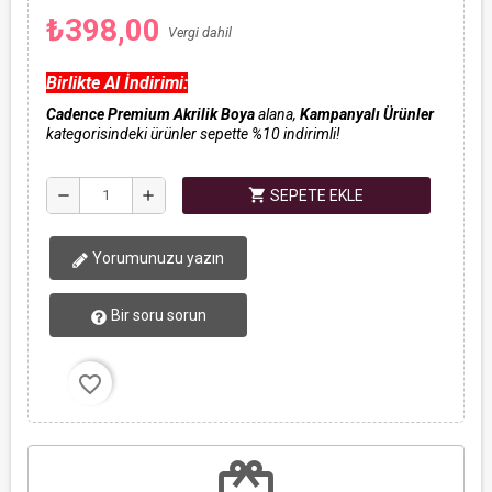
₺398,00
Vergi dahil
Birlikte Al İndirimi:
Cadence Premium Akrilik Boya
alana,
Kampanyalı Ürünler
kategorisindeki ürünler sepette %10 indirimli!
shopping_cart
remove
add
SEPETE EKLE
Yorumunuzu yazın
Bir soru sorun
favorite_border
redeem