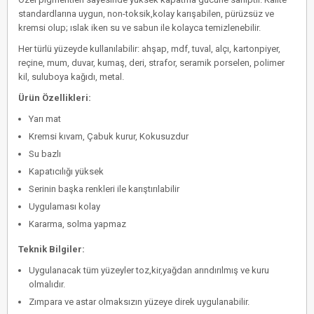
standardlarına uygun, non-toksik,kolay karışabilen, pürüzsüz ve
kremsi olup; ıslak iken su ve sabun ile kolayca temizlenebilir.
Her türlü yüzeyde kullanılabilir: ahşap, mdf, tuval, alçı, kartonpiyer,
reçine, mum, duvar, kumaş, deri, strafor, seramik porselen, polimer
kil, suluboya kağıdı, metal.
Ürün Özellikleri:
Yarı mat
Kremsi kıvam, Çabuk kurur, Kokusuzdur
Su bazlı
Kapatıcılığı yüksek
Serinin başka renkleri ile karıştırılabilir
Uygulaması kolay
Kararma, solma yapmaz
Teknik Bilgiler:
Uygulanacak tüm yüzeyler toz,kir,yağdan arındırılmış ve kuru
olmalıdır.
Zımpara ve astar olmaksızın yüzeye direk uygulanabilir.