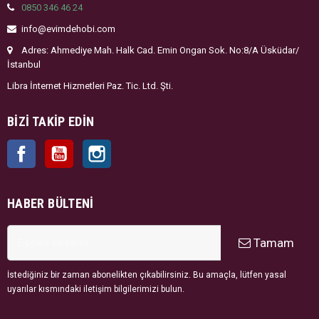
0850 346 46 24
info@evimdehobi.com
Adres: Ahmediye Mah. Halk Cad. Emin Ongan Sok. No:8/A Üsküdar/
İstanbul
Libra İnternet Hizmetleri Paz. Tic. Ltd. Şti.
BIZI TAKIP EDIN
Facebook
YouTube
Instagram
HABER BÜLTENI
Tamam
İstediğiniz bir zaman abonelikten çıkabilirsiniz. Bu amaçla, lütfen yasal
uyarılar kısmındaki iletişim bilgilerimizi bulun.