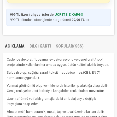
999 TL üzeri alışverişlerde
ÜCRETSİZ KARGO
999 TL altındaki siparişlerde kargo ücreti
99,90 TL
’dir.
AÇIKLAMA
BILGI KARTI
SORULAR(SSS)
Cadence dekoratif boyama, ev dekorasyonu ve genel craft/hobi
projelerinde kullanılan her amaca uygun, üstün kaliteli akrilik boyadır.
Su bazlı olup, sağlığa zararlı toksit madde içermez.(CE & EN 71
normlarına uygundur).
Yarımat görünümlü olup verniklenerek istenilen parlaklığa ulaşılabilir.
Geniş renk yelpazesi, birbiriyle kanşabilen renk skalası mevcuttur.
Uzun raf ömrü ve farklı gramajlarda ki ambalajlarıyla değişik
ihtiyaçlara hitap eder.
Ahşap, mdf, ham seramik, metal, taş ve tuval üzerine kullanılabilir.
Özel pigmentleri sayesinde yüksek kapatma gücüne sahiptir. Kalite