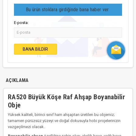
Bu ürün stoklara girdiğinde bana haber ver
E-posta:
BANA BILDIR
AÇIKLAMA
RA520 Büyük Köşe Raf Ahşap Boyanabilir
Obje
Yüksek kaliteli, birinci sınıf ham ahşaptan üretilen bu objemiz;
tamamen pürüzsüz yüzeyi ve doğal dokusuyla hobi projelerinizin
vazgeçilmezi olacak.
Boyanabilir ahşap
özelliğine sahip olup; akrilik boya, yağlı boya,