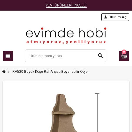
YENİ ÜRÜNLERİ İNCELE!
person
Oturum Aç
0
view_headline
search
chevron_right
RA520 Büyük Köşe Raf Ahşap Boyanabilir Obje