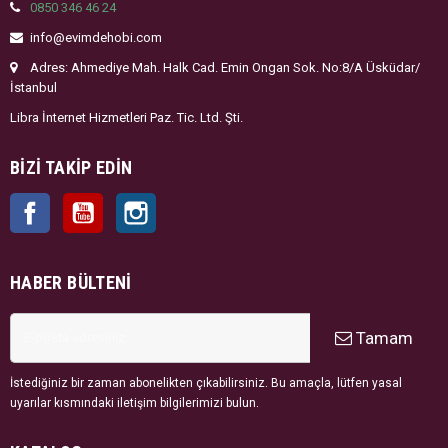
0850 346 46 24
info@evimdehobi.com
Adres: Ahmediye Mah. Halk Cad. Emin Ongan Sok. No:8/A Üsküdar/
İstanbul
Libra İnternet Hizmetleri Paz. Tic. Ltd. Şti.
BIZI TAKIP EDIN
Facebook
YouTube
Instagram
HABER BÜLTENI
Tamam
İstediğiniz bir zaman abonelikten çıkabilirsiniz. Bu amaçla, lütfen yasal
uyarılar kısmındaki iletişim bilgilerimizi bulun.