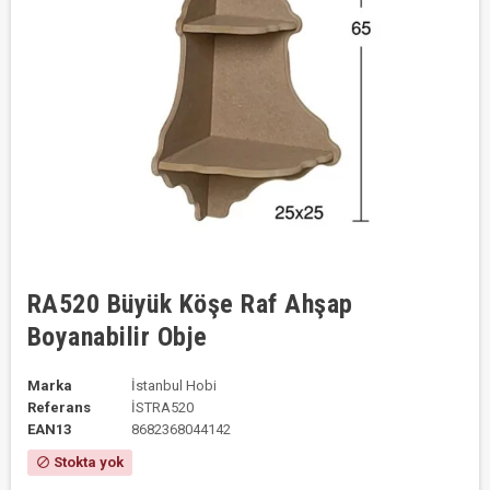
RA520 Büyük Köşe Raf Ahşap
Boyanabilir Obje
Marka
İstanbul Hobi
Referans
İSTRA520
EAN13
8682368044142
Stokta yok
block